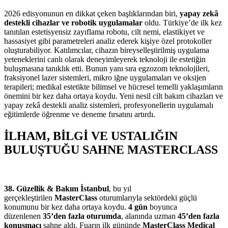
2026 edisyonunun en dikkat çeken başlıklarından biri,
yapay zekâ
destekli cihazlar ve robotik uygulamalar
oldu. Türkiye’de ilk kez
tanıtılan estetisyensiz zayıflama robotu, cilt nemi, elastikiyet ve
hassasiyet gibi parametreleri analiz ederek kişiye özel protokoller
oluşturabiliyor. Katılımcılar, cihazın bireyselleştirilmiş uygulama
yeteneklerini canlı olarak deneyimleyerek teknoloji ile estetiğin
buluşmasına tanıklık etti. Bunun yanı sıra egzozom teknolojileri,
fraksiyonel lazer sistemleri, mikro iğne uygulamaları ve oksijen
terapileri; medikal estetikte bilimsel ve hücresel temelli yaklaşımların
önemini bir kez daha ortaya koydu. Yeni nesil cilt bakım cihazları ve
yapay zekâ destekli analiz sistemleri, profesyonellerin uygulamalı
eğitimlerde öğrenme ve deneme fırsatını artırdı.
İLHAM, BİLGİ VE USTALIĞIN
BULUŞTUĞU SAHNE MASTERCLASS
38. Güzellik & Bakım İstanbul
, bu yıl
gerçekleştirilen
MasterClass
oturumlarıyla sektördeki güçlü
konumunu bir kez daha ortaya koydu.
4 gün
boyunca
düzenlenen
35’den fazla oturumda
, alanında uzman
45’den fazla
konuşmacı
sahne aldı. Fuarın ilk gününde
MasterClass Medical