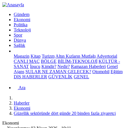
Gündem
Ekonomi
Politika
Teknoloji
Spor
Dünya
Sağlık
Magazin
Kitap
Turizm
Altın Kızların Mutfağı
Advertorial
CANLI MAÇ
BÖLGE
BİLİM-TEKNOLOJİ
KÜLTÜR -
SANAT
İpucu
Kimdir?
Nedir?
Ramazan Haberleri
Genel
Ajans
SULAR NE ZAMAN GELECEK?
Otomobil
Eğitim
DIŞ HABERLER
GÜVENLİK
GENEL
Ara
Haberler
Ekonomi
Güzellik sektöründe dört günde 20 binden fazla ziyaretçi
Ekonomi