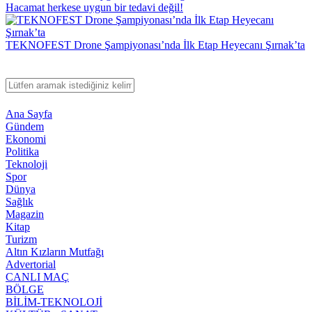
Hacamat herkese uygun bir tedavi değil!
TEKNOFEST Drone Şampiyonası’nda İlk Etap Heyecanı Şırnak’ta
Ana Sayfa
Gündem
Ekonomi
Politika
Teknoloji
Spor
Dünya
Sağlık
Magazin
Kitap
Turizm
Altın Kızların Mutfağı
Advertorial
CANLI MAÇ
BÖLGE
BİLİM-TEKNOLOJİ