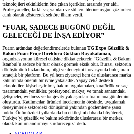
teknolojileri etkinliklerin öne çıkan içerikleri arasında yer aldı.
Profesyoneller, farklı saç yapıları ve stil tercihlerine uygun çözümleri
canlı olarak göstererek sektöre ilham verdi.
“FUAR, SADECE BUGÜNÜ DEĞİL
GELECEĞİ DE İNŞA EDİYOR”
Fuarın ardından değerlendirmelerde bulunan
TG Expo Güzellik &
Bakım Fuarı Proje Direktörü Gökhan Büyükataman
,
organizasyonun küresel etkisine dikkat çekerek: "Güzellik & Bakım
İstanbul’u sadece bir fuar olarak görmek eksik olur. Burası, sektörün
dönüşümünü hızlandıran, bilgi ve deneyimi inovasyonla buluşturan
stratejik bir platform. Bu yıl hem ziyaretçi hem de uluslararası marka
katılımında önemli bir ivme yakaladık. Yapay zekâ destekli
teknolojiler, kişiselleştirilmiş bakım uygulamaları, kuaförlük ve saç
tasarımındaki yenilikler, profesyonel makyaj ve tırnak sanatındaki
gelişmeler, wellness ve longevity yaklaşımları fuarın ana gündemini
oluşturdu. Katılımcılar, ürünleri incelemenin ötesinde, uygulamalı
deneyimlerle sektördeki dönüşümü yakından gözlemleme şansı
buldu. Önümüzdeki yıllarda da bu etkileşimi daha da büyüterek,
Türkiye’yi güzellik ve bakım sektöründe uluslararası bir merkez
olarak konumlandırmayı sürdüreceğiz" dedi.
YORUMLAR