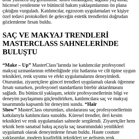
hücresel yenilenme ve bütüncül bakım yaklaşımlarının ön plana
çıktığını vurguladı. Katılımcılar, egzozom uygulamaları ve kişiye
özel tedavi protokolleri ile geleceğin estetik trendlerini doğrudan
gözlemleme fırsatı buldu.
SAÇ VE MAKYAJ TRENDLERİ
MASTERCLASS SAHNELERİNDE
BULUŞTU
“Make – Up”
MasterClass’larında ise katılımcılar profesyonel
makyaj uzmanlarının rehberliğinde yüz hatlarına ve cilt tipine uygun
teknikleri, renk uyumu ve efekt uygulamalarını deneyimledi.
Oturumlar, ziyaretçilere güncel trendleri uygulamalı olarak öğrenme
fırsatı sunarken, profesyonel standartların birebir aktarılmasını
sağladı. Bu bütüncül yaklaşım, sektör profesyonellerinin bilgi ve
deneyim paylaşımını güçlendirirken, katılımcılara saç ve makyaj
tasarımında kapsamlı bir deneyimi sundu.
“Hair
Show”
MasterClass oturumları, uluslararası saç profesyonellerinin
katkılarıyla katılımcılara sunuldu. Küresel trendler, ileri kesim
teknikleri ve renk uygulamaları sahnede sergilendi. Ziyaretçiler hem
teknik hem sanatsal bakış açısıyla saç tasarımındaki yenilikleri
uygulamalı olarak deneyimleme fırsatı buldu. Haute couture
yaklaşımlar, modern kuaförlük teknikleri ve gelişmiş renk