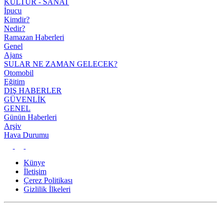
KÜLTÜR - SANAT
İpucu
Kimdir?
Nedir?
Ramazan Haberleri
Genel
Ajans
SULAR NE ZAMAN GELECEK?
Otomobil
Eğitim
DIŞ HABERLER
GÜVENLİK
GENEL
Günün Haberleri
Arşiv
Hava Durumu
Künye
İletişim
Çerez Politikası
Gizlilik İlkeleri