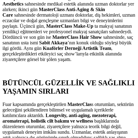
Aesthetics
sahnesinde medikal estetik alanında uzman doktorlar yer
alırken; ikinci gün
MasterClass Anti-Aging & Skin
Care
sahnesinde dermatoloji uzmanı doktorlar, diş hekimleri, uzman
eczacılar ve doğal gençleşme uzmanları bilgi ve deneyimlerini
paylaştı. Üçüncü gün,
MasterClass Make-Up
ta makyaj sanatının
yenilikçi eğitmenleri ve profesyonel makyaj sanatçıları sahnedeydi.
Dördüncü ve son gün ise
MasterClass Hair Show
sahnesinde, saç
sanatının usta ismi
Sabit Akkaya
’nın konuk olduğu söyleşi büyük
ilgi gördü. Aynı gün
Kuaförler Derneği Artistik Team
,
gerçekleştirdikleri etkileyici saç show’larıyla etkinlik alanında
ziyaretçilere görsel bir şölen yaşattı.
BÜTÜNCÜL GÜZELLİK VE SAĞLIKLI
YAŞAMIN SIRLARI
Fuar kapsamında gerçekleştirilen
MasterClas
s oturumları, sektörün
geleceğini şekillendiren bilimsel ve uygulamalı içeriklerle
katılımcılara aktarıldı.
Longevity, anti-aging, mezoterapi,
aromaterapi, holistik cilt bakımı ve wellness
başlıklarında
düzenlenen oturumlar, ziyaretçilere yalnızca teorik bilgi değil,
uygulamalı deneyim imkânı sundu. Uzmanlar, estetik anlayışının
artık yalnızca dış görünümle sınırlı olmadığını; sağlıklı yaş alma,