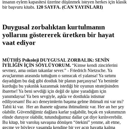
insanın eylem kapasitesi üzerine düşünmek isteyen herkes için klasik
bir başvuru kitabı.
120 SAYFA. (CAN YAYINLARI)
Duygusal zorbalıktan kurtulmanın
yollarını göstererek üretken bir hayat
vaat ediyor
MÜTHİŞ Psikoloji DUYGUSAL ZORBALIK: SENİN
İYİLİĞİN İÇİN SÖYLÜYORUM.
“Kimse kendi zincirlerini
sevmez, ama onları takanlar sever.” - Friedrich Nietzsche. Ya
avuçlarımın arasında tuttuğum o sımsıcak el yalansa! Ya sırtımı
dayadığım bu dağ gibi dostluk bir planın parçasıysa! Ya benimle
kurduğu bu yakınlık kazanmak istediği bir oyunun stratejisinden
ibaretse! Ya beni sevdiği için değil de işine yaradığım için
yanımdaysa! Ya ben sevgiyle, aşkla ve dostlukla istismar
ediliyorsam! Bu acı deneyimlerin başıma gelme ihtimali mi var mı?
Tabii ki var. Her an ihanete uğrama ihtimalimiz var. Her an her şey
olabilir. Güvendiğimiz dağlara karlar yağabilir, bıçak en yakınımızın
elinde duruyor olabilir, tutunduğumuz dallar çat diye kırılıverebilir.
Bu kitap, bir varoluş savaşına dönüşen “ötekini” yenme, alt etme,
geçme ve böylece yaşamda kendine bir yer açıp hayatta kalma