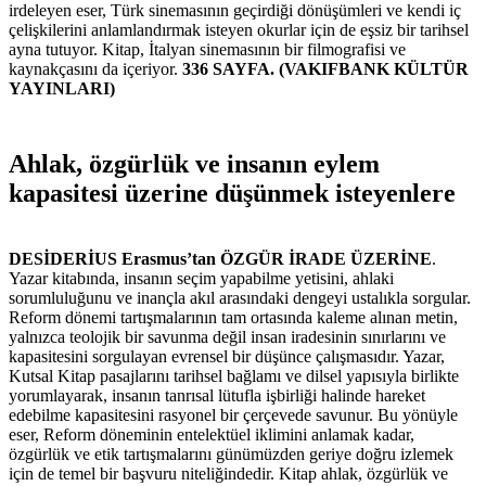
irdeleyen eser, Türk sinemasının geçirdiği dönüşümleri ve kendi iç
çelişkilerini anlamlandırmak isteyen okurlar için de eşsiz bir tarihsel
ayna tutuyor. Kitap, İtalyan sinemasının bir filmografisi ve
kaynakçasını da içeriyor.
336 SAYFA. (VAKIFBANK KÜLTÜR
YAYINLARI)
Ahlak, özgürlük ve insanın eylem
kapasitesi üzerine düşünmek isteyenlere
DESİDERİUS Erasmus’tan ÖZGÜR İRADE ÜZERİNE
.
Yazar kitabında, insanın seçim yapabilme yetisini, ahlaki
sorumluluğunu ve inançla akıl arasındaki dengeyi ustalıkla sorgular.
Reform dönemi tartışmalarının tam ortasında kaleme alınan metin,
yalnızca teolojik bir savunma değil insan iradesinin sınırlarını ve
kapasitesini sorgulayan evrensel bir düşünce çalışmasıdır. Yazar,
Kutsal Kitap pasajlarını tarihsel bağlamı ve dilsel yapısıyla birlikte
yorumlayarak, insanın tanrısal lütufla işbirliği halinde hareket
edebilme kapasitesini rasyonel bir çerçevede savunur. Bu yönüyle
eser, Reform döneminin entelektüel iklimini anlamak kadar,
özgürlük ve etik tartışmalarını günümüzden geriye doğru izlemek
için de temel bir başvuru niteliğindedir. Kitap ahlak, özgürlük ve