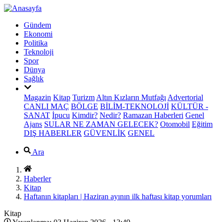
Gündem
Ekonomi
Politika
Teknoloji
Spor
Dünya
Sağlık
Magazin
Kitap
Turizm
Altın Kızların Mutfağı
Advertorial
CANLI MAÇ
BÖLGE
BİLİM-TEKNOLOJİ
KÜLTÜR -
SANAT
İpucu
Kimdir?
Nedir?
Ramazan Haberleri
Genel
Ajans
SULAR NE ZAMAN GELECEK?
Otomobil
Eğitim
DIŞ HABERLER
GÜVENLİK
GENEL
Ara
Haberler
Kitap
Haftanın kitapları | Haziran ayının ilk haftası kitap yorumları
Kitap