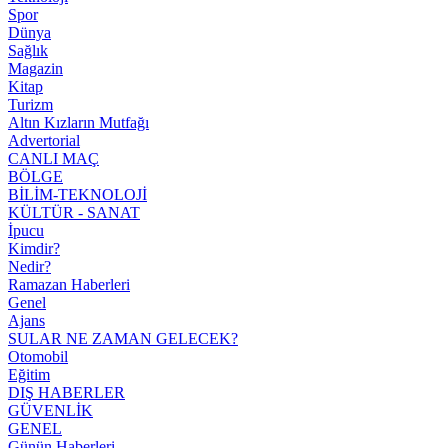
Spor
Dünya
Sağlık
Magazin
Kitap
Turizm
Altın Kızların Mutfağı
Advertorial
CANLI MAÇ
BÖLGE
BİLİM-TEKNOLOJİ
KÜLTÜR - SANAT
İpucu
Kimdir?
Nedir?
Ramazan Haberleri
Genel
Ajans
SULAR NE ZAMAN GELECEK?
Otomobil
Eğitim
DIŞ HABERLER
GÜVENLİK
GENEL
Günün Haberleri