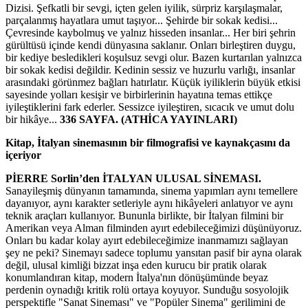
Dizisi. Şefkatli bir sevgi, içten gelen iyilik, sürpriz karşılaşmalar,
parçalanmış hayatlara umut taşıyor... Şehirde bir sokak kedisi...
Çevresinde kaybolmuş ve yalnız hisseden insanlar... Her biri şehrin
gürültüsü içinde kendi dünyasına saklanır. Onları birleştiren duygu,
bir kediye besledikleri koşulsuz sevgi olur. Bazen kurtarılan yalnızca
bir sokak kedisi değildir. Kedinin sessiz ve huzurlu varlığı, insanlar
arasındaki görünmez bağları hatırlatır. Küçük iyiliklerin büyük etkisi
sayesinde yolları kesişir ve birbirlerinin hayatına temas ettikçe
iyileştiklerini fark ederler. Sessizce iyileştiren, sıcacık ve umut dolu
bir hikâye...
336 SAYFA. (ATHİCA YAYINLARI)
Kitap, İtalyan sinemasının bir filmografisi ve kaynakçasını da
içeriyor
PİERRE Sorlin’den İTALYAN ULUSAL SİNEMASI.
Sanayileşmiş dünyanın tamamında, sinema yapımları aynı temellere
dayanıyor, aynı karakter setleriyle aynı hikâyeleri anlatıyor ve aynı
teknik araçları kullanıyor. Bununla birlikte, bir İtalyan filmini bir
Amerikan veya Alman filminden ayırt edebileceğimizi düşünüyoruz.
Onları bu kadar kolay ayırt edebileceğimize inanmamızı sağlayan
şey ne peki? Sinemayı sadece toplumu yansıtan pasif bir ayna olarak
değil, ulusal kimliği bizzat inşa eden kurucu bir pratik olarak
konumlandıran kitap, modern İtalya'nın dönüşümünde beyaz
perdenin oynadığı kritik rolü ortaya koyuyor. Sunduğu sosyolojik
perspektifle "Sanat Sineması" ve "Popüler Sinema" gerilimini de