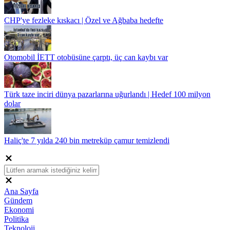
CHP'ye fezleke kıskacı | Özel ve Ağbaba hedefte
Otomobil İETT otobüsüne çarptı, üç can kaybı var
Türk taze inciri dünya pazarlarına uğurlandı | Hedef 100 milyon
dolar
Haliç'te 7 yılda 240 bin metreküp çamur temizlendi
Ana Sayfa
Gündem
Ekonomi
Politika
Teknoloji