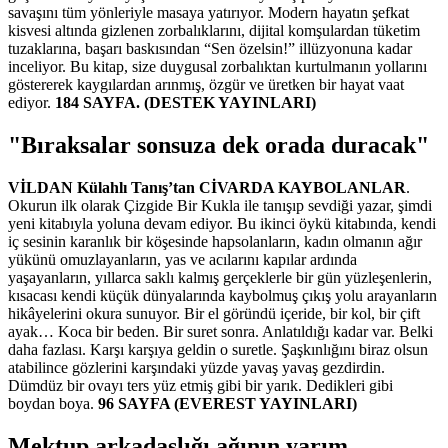
savaşını tüm yönleriyle masaya yatırıyor. Modern hayatın şefkat
kisvesi altında gizlenen zorbalıklarını, dijital komşulardan tüketim
tuzaklarına, başarı baskısından “Sen özelsin!” illüzyonuna kadar
inceliyor. Bu kitap, size duygusal zorbalıktan kurtulmanın yollarını
göstererek kaygılardan arınmış, özgür ve üretken bir hayat vaat
ediyor.
184 SAYFA. (DESTEK YAYINLARI)
"Bıraksalar sonsuza dek orada duracak"
VİLDAN Külahlı Tanış’tan CİVARDA KAYBOLANLAR
.
Okurun ilk olarak Çizgide Bir Kukla ile tanışıp sevdiği yazar, şimdi
yeni kitabıyla yoluna devam ediyor. Bu ikinci öykü kitabında, kendi
iç sesinin karanlık bir köşesinde hapsolanların, kadın olmanın ağır
yükünü omuzlayanların, yas ve acılarını kapılar ardında
yaşayanların, yıllarca saklı kalmış gerçeklerle bir gün yüzleşenlerin,
kısacası kendi küçük dünyalarında kaybolmuş çıkış yolu arayanların
hikâyelerini okura sunuyor. Bir el göründü içeride, bir kol, bir çift
ayak… Koca bir beden. Bir suret sonra. Anlatıldığı kadar var. Belki
daha fazlası. Karşı karşıya geldin o suretle. Şaşkınlığını biraz olsun
atabilince gözlerini karşındaki yüzde yavaş yavaş gezdirdin.
Dümdüz bir ovayı ters yüz etmiş gibi bir yarık. Dedikleri gibi
boydan boya.
96 SAYFA (EVEREST YAYINLARI)
Mektup arkadaşlığı ağının yarım