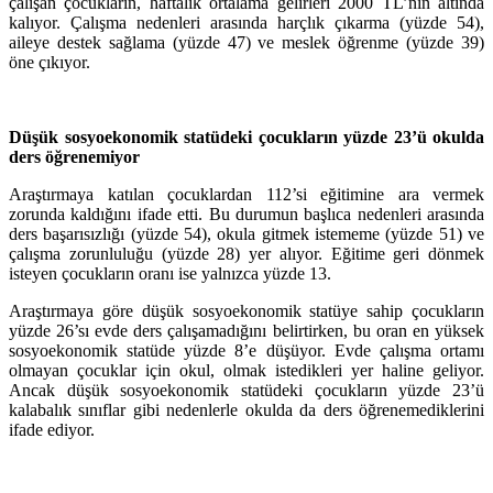
çalışan çocukların, haftalık ortalama gelirleri 2000 TL’nin altında
kalıyor. Çalışma nedenleri arasında harçlık çıkarma (yüzde 54),
aileye destek sağlama (yüzde 47) ve meslek öğrenme (yüzde 39)
öne çıkıyor.
Düşük sosyoekonomik statüdeki çocukların yüzde 23’ü okulda
ders öğrenemiyor
Araştırmaya katılan çocuklardan 112’si eğitimine ara vermek
zorunda kaldığını ifade etti. Bu durumun başlıca nedenleri arasında
ders başarısızlığı (yüzde 54), okula gitmek istememe (yüzde 51) ve
çalışma zorunluluğu (yüzde 28) yer alıyor. Eğitime geri dönmek
isteyen çocukların oranı ise yalnızca yüzde 13.
Araştırmaya göre düşük sosyoekonomik statüye sahip çocukların
yüzde 26’sı evde ders çalışamadığını belirtirken, bu oran en yüksek
sosyoekonomik statüde yüzde 8’e düşüyor. Evde çalışma ortamı
olmayan çocuklar için okul, olmak istedikleri yer haline geliyor.
Ancak düşük sosyoekonomik statüdeki çocukların yüzde 23’ü
kalabalık sınıflar gibi nedenlerle okulda da ders öğrenemediklerini
ifade ediyor.