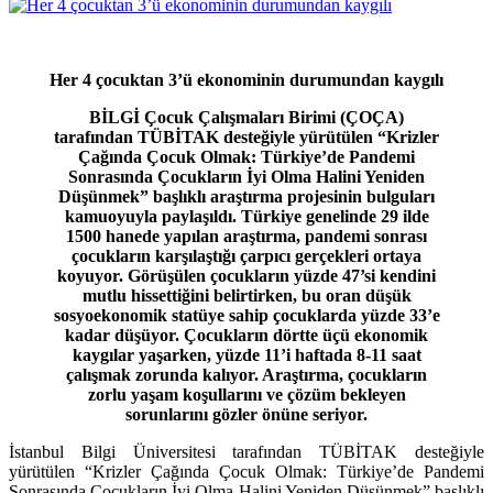
Her 4 çocuktan 3’ü ekonominin durumundan kaygılı
BİLGİ Çocuk Çalışmaları Birimi (ÇOÇA)
tarafından TÜBİTAK desteğiyle yürütülen “Krizler
Çağında Çocuk Olmak: Türkiye’de Pandemi
Sonrasında Çocukların İyi Olma Halini Yeniden
Düşünmek” başlıklı araştırma projesinin bulguları
kamuoyuyla paylaşıldı. Türkiye genelinde 29 ilde
1500 hanede yapılan araştırma, pandemi sonrası
çocukların karşılaştığı çarpıcı gerçekleri ortaya
koyuyor. Görüşülen çocukların yüzde 47’si kendini
mutlu hissettiğini belirtirken, bu oran düşük
sosyoekonomik statüye sahip çocuklarda yüzde 33’e
kadar düşüyor. Çocukların dörtte üçü ekonomik
kaygılar yaşarken, yüzde 11’i haftada 8-11 saat
çalışmak zorunda kalıyor. Araştırma, çocukların
zorlu yaşam koşullarını ve çözüm bekleyen
sorunlarını gözler önüne seriyor.
İstanbul Bilgi Üniversitesi tarafından TÜBİTAK desteğiyle
yürütülen “Krizler Çağında Çocuk Olmak: Türkiye’de Pandemi
Sonrasında Çocukların İyi Olma Halini Yeniden Düşünmek” başlıklı