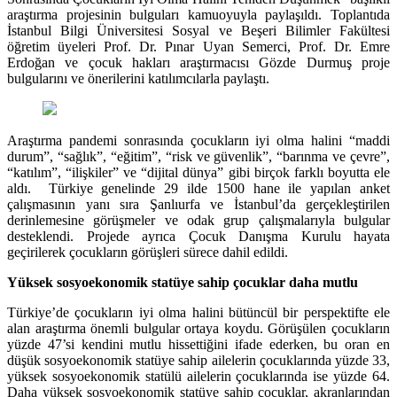
araştırma projesinin bulguları kamuoyuyla paylaşıldı.
Toplantıda
İstanbul Bilgi Üniversitesi Sosyal ve Beşeri Bilimler Fakültesi
öğretim üyeleri Prof. Dr. Pınar Uyan Semerci, Prof. Dr. Emre
Erdoğan ve çocuk hakları araştırmacısı Gözde Durmuş
proje
bulgularını ve önerilerini katılımcılarla paylaştı.
Araştırma pandemi sonrasında çocukların iyi olma halini “maddi
durum”, “sağlık”, “eğitim”, “risk ve güvenlik”, “barınma ve çevre”,
“katılım”, “ilişkiler” ve “dijital dünya” gibi birçok farklı boyutta ele
aldı. Türkiye genelinde 29 ilde 1500 hane ile yapılan anket
çalışmasının yanı sıra Şanlıurfa ve İstanbul’da gerçekleştirilen
derinlemesine görüşmeler ve odak grup çalışmalarıyla bulgular
desteklendi. Projede ayrıca Çocuk Danışma Kurulu hayata
geçirilerek çocukların görüşleri sürece dahil edildi.
Yüksek sosyoekonomik statüye sahip çocuklar daha mutlu
Türkiye’de çocukların iyi olma halini bütüncül bir perspektifte ele
alan
araştırma önemli bulgular ortaya koydu. Görüşülen çocukların
yüzde 47’si kendini mutlu hissettiğini ifade ederken, bu oran en
düşük sosyoekonomik statüye sahip ailelerin çocuklarında yüzde 33,
yüksek sosyoekonomik statülü ailelerin çocuklarında ise yüzde 64.
Daha yüksek sosyoekonomik statüye sahip çocuklar, akranlarından