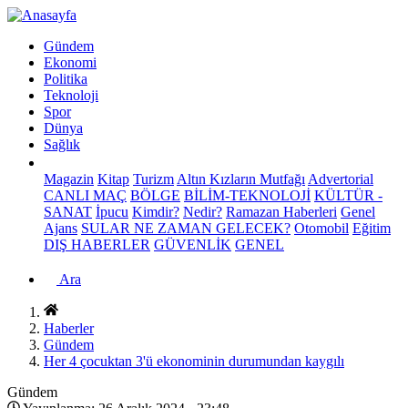
Gündem
Ekonomi
Politika
Teknoloji
Spor
Dünya
Sağlık
Magazin
Kitap
Turizm
Altın Kızların Mutfağı
Advertorial
CANLI MAÇ
BÖLGE
BİLİM-TEKNOLOJİ
KÜLTÜR -
SANAT
İpucu
Kimdir?
Nedir?
Ramazan Haberleri
Genel
Ajans
SULAR NE ZAMAN GELECEK?
Otomobil
Eğitim
DIŞ HABERLER
GÜVENLİK
GENEL
Ara
Haberler
Gündem
Her 4 çocuktan 3'ü ekonominin durumundan kaygılı
Gündem