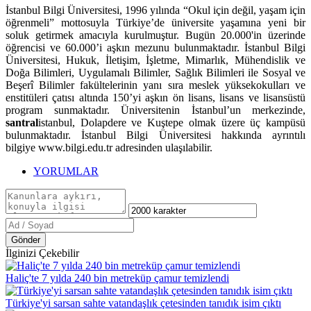
İstanbul Bilgi Üniversitesi, 1996 yılında “Okul için değil, yaşam için
öğrenmeli” mottosuyla Türkiye’de üniversite yaşamına yeni bir
soluk getirmek amacıyla kurulmuştur. Bugün 20.000'in üzerinde
öğrencisi ve 60.000’i aşkın mezunu bulunmaktadır. İstanbul Bilgi
Üniversitesi, Hukuk, İletişim, İşletme, Mimarlık, Mühendislik ve
Doğa Bilimleri, Uygulamalı Bilimler, Sağlık Bilimleri ile Sosyal ve
Beşerî Bilimler fakültelerinin yanı sıra meslek yüksekokulları ve
enstitüleri çatısı altında 150’yi aşkın ön lisans, lisans ve lisansüstü
program sunmaktadır. Üniversitenin İstanbul’un merkezinde,
santral
istanbul, Dolapdere ve Kuştepe olmak üzere üç kampüsü
bulunmaktadır. İstanbul Bilgi Üniversitesi hakkında ayrıntılı
bilgiye www.bilgi.edu.tr adresinden ulaşılabilir.
YORUMLAR
Gönder
İlginizi Çekebilir
Haliç'te 7 yılda 240 bin metreküp çamur temizlendi
Türkiye'yi sarsan sahte vatandaşlık çetesinden tanıdık isim çıktı