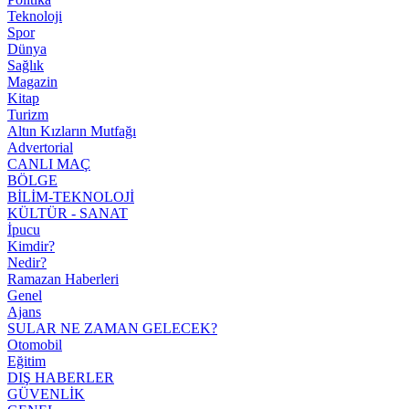
Teknoloji
Spor
Dünya
Sağlık
Magazin
Kitap
Turizm
Altın Kızların Mutfağı
Advertorial
CANLI MAÇ
BÖLGE
BİLİM-TEKNOLOJİ
KÜLTÜR - SANAT
İpucu
Kimdir?
Nedir?
Ramazan Haberleri
Genel
Ajans
SULAR NE ZAMAN GELECEK?
Otomobil
Eğitim
DIŞ HABERLER
GÜVENLİK