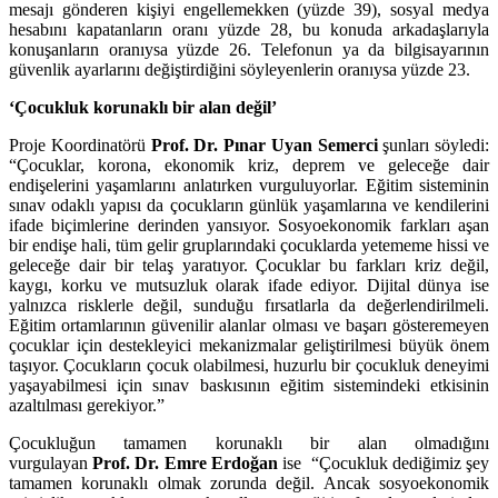
mesajı gönderen kişiyi engellemekken (yüzde 39), sosyal medya
hesabını kapatanların oranı yüzde 28, bu konuda arkadaşlarıyla
konuşanların oranıysa yüzde 26. Telefonun ya da bilgisayarının
güvenlik ayarlarını değiştirdiğini söyleyenlerin oranıysa yüzde 23.
‘Çocukluk korunaklı bir alan değil’
Proje Koordinatörü
Prof. Dr. Pınar Uyan Semerci
şunları söyledi
:
“Çocuklar, korona, ekonomik kriz, deprem ve geleceğe dair
endişelerini yaşamlarını anlatırken vurguluyorlar. Eğitim sisteminin
sınav odaklı yapısı da çocukların günlük yaşamlarına ve kendilerini
ifade biçimlerine derinden yansıyor. Sosyoekonomik farkları aşan
bir endişe hali, tüm gelir gruplarındaki çocuklarda yetememe hissi ve
geleceğe dair bir telaş yaratıyor. Çocuklar bu farkları kriz değil,
kaygı, korku ve mutsuzluk olarak ifade ediyor. Dijital dünya ise
yalnızca risklerle değil, sunduğu fırsatlarla da değerlendirilmeli.
Eğitim ortamlarının güvenilir alanlar olması ve başarı gösteremeyen
çocuklar için destekleyici mekanizmalar geliştirilmesi büyük önem
taşıyor. Çocukların çocuk olabilmesi, huzurlu bir çocukluk deneyimi
yaşayabilmesi için sınav baskısının eğitim sistemindeki etkisinin
azaltılması gerekiyor.”
Çocukluğun tamamen korunaklı bir alan olmadığını
vurgulayan
Prof. Dr. Emre Erdoğan
ise
“Çocukluk dediğimiz şey
tamamen korunaklı olmak zorunda değil. Ancak sosyoekonomik