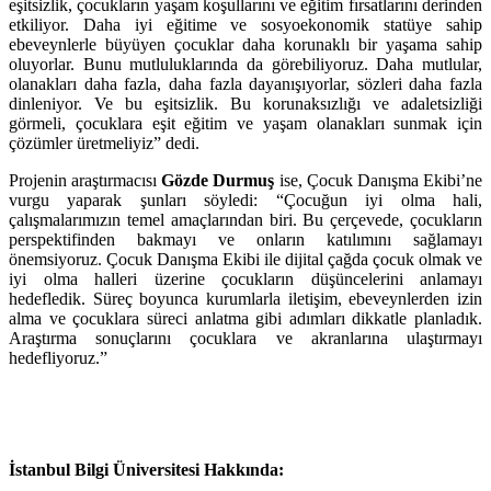
eşitsizlik, çocukların yaşam koşullarını ve eğitim fırsatlarını derinden
etkiliyor. Daha iyi eğitime ve sosyoekonomik statüye sahip
ebeveynlerle büyüyen çocuklar daha korunaklı bir yaşama sahip
oluyorlar. Bunu mutluluklarında da görebiliyoruz. Daha mutlular,
olanakları daha fazla, daha fazla dayanışıyorlar, sözleri daha fazla
dinleniyor. Ve bu eşitsizlik. Bu korunaksızlığı ve adaletsizliği
görmeli, çocuklara eşit eğitim ve yaşam olanakları sunmak için
çözümler üretmeliyiz” dedi.
Projenin araştırmacısı
Gözde Durmuş
ise,
Çocuk Danışma Ekibi’ne
vurgu yaparak şunları söyledi:
“Çocuğun iyi olma hali,
çalışmalarımızın temel amaçlarından biri. Bu çerçevede, çocukların
perspektifinden bakmayı ve onların katılımını sağlamayı
önemsiyoruz. Çocuk Danışma Ekibi ile dijital çağda çocuk olmak ve
iyi olma halleri üzerine çocukların düşüncelerini anlamayı
hedefledik. Süreç boyunca kurumlarla iletişim, ebeveynlerden izin
alma ve çocuklara süreci anlatma gibi adımları dikkatle planladık.
Araştırma sonuçlarını çocuklara ve akranlarına ulaştırmayı
hedefliyoruz.”
İstanbul Bilgi Üniversitesi Hakkında: