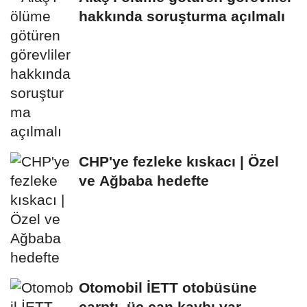
hakkında soruşturma açılmalı
CHP'ye fezleke kıskacı | Özel
ve Ağbaba hedefte
Otomobil İETT otobüsüne
çarptı, üç can kaybı var