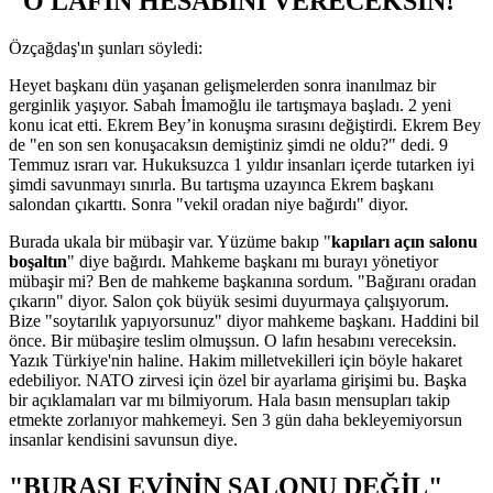
"O LAFIN HESABINI VERECEKSİN!"
Özçağdaş'ın şunları söyledi:
Heyet başkanı dün yaşanan gelişmelerden sonra inanılmaz bir
gerginlik yaşıyor. Sabah İmamoğlu ile tartışmaya başladı. 2 yeni
konu icat etti. Ekrem Bey’in konuşma sırasını değiştirdi. Ekrem Bey
de "en son sen konuşacaksın demiştiniz şimdi ne oldu?" dedi. 9
Temmuz ısrarı var. Hukuksuzca 1 yıldır insanları içerde tutarken iyi
şimdi savunmayı sınırla. Bu tartışma uzayınca Ekrem başkanı
salondan çıkarttı. Sonra "vekil oradan niye bağırdı" diyor.
Burada ukala bir mübaşir var. Yüzüme bakıp "
kapıları açın salonu
boşaltın
" diye bağırdı. Mahkeme başkanı mı burayı yönetiyor
mübaşir mi? Ben de mahkeme başkanına sordum. "Bağıranı oradan
çıkarın" diyor. Salon çok büyük sesimi duyurmaya çalışıyorum.
Bize "soytarılık yapıyorsunuz" diyor mahkeme başkanı. Haddini bil
önce. Bir mübaşire teslim olmuşsun. O lafın hesabını vereceksin.
Yazık Türkiye'nin haline. Hakim milletvekilleri için böyle hakaret
edebiliyor. NATO zirvesi için özel bir ayarlama girişimi bu. Başka
bir açıklamaları var mı bilmiyorum. Hala basın mensupları takip
etmekte zorlanıyor mahkemeyi. Sen 3 gün daha bekleyemiyorsun
insanlar kendisini savunsun diye.
"BURASI EVİNİN SALONU DEĞİL"