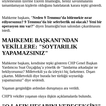
söylemesinin üzerine Ekrem İmamoğlu, henüz savunmalarını
tamamlamayan kişilerin olduğunu hatırlatarak karara tepki gösterdi.
Mahkeme başkanı, "
Neden 9 Temmuz’da bitirmekte ısrar
ediyorsunuz? 9 Temmuz’da bir seferberlik mi olacak? Yeni bir
operasyon mu var?
” diyen İmamoğlu'nun salondan çıkarılmasını
istedi.
MAHKEME BAŞKANI'NDAN
VEKİLLERE: "SOYTARILIK
YAPAMAZSINIZ"
Mahkeme başkanı, kendisine tepki gösteren CHP Genel Başkan
Yardımcısı Suat Özçağdaş’a yönelik de “Jandarma arkadaşlar ne
bekliyorsunuz? Milletvekili ya da izleyici hiç farketmez. Dışarı
çıkartın. Milletvekili diye burada her türlüğü soytarılığı
yapamazsınız” diye seslendi.
Yaşanan gerginliğin ardından duruşmaya ara verildi.
CHP'li vekiller yaşanan olaya ilişkin açıklamalarda bulundu.