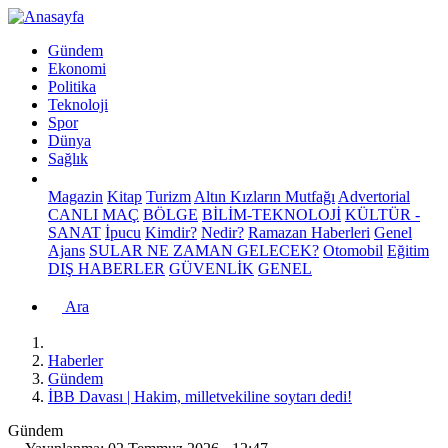
Gündem
Ekonomi
Politika
Teknoloji
Spor
Dünya
Sağlık
Magazin
Kitap
Turizm
Altın Kızların Mutfağı
Advertorial
CANLI MAÇ
BÖLGE
BİLİM-TEKNOLOJİ
KÜLTÜR -
SANAT
İpucu
Kimdir?
Nedir?
Ramazan Haberleri
Genel
Ajans
SULAR NE ZAMAN GELECEK?
Otomobil
Eğitim
DIŞ HABERLER
GÜVENLİK
GENEL
Ara
Haberler
Gündem
İBB Davası | Hakim, milletvekiline soytarı dedi!
Gündem