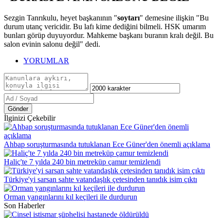
Sezgin Tanrıkulu, heyet başkanının "
soytarı
" demesine ilişkin "Bu
durum utanç vericidir. Bu lafı kime dediğini bilmeli. HSK umarım
bunları görüp duyuyordur. Mahkeme başkanı buranın kralı değil. Bu
salon evinin salonu değil" dedi.
YORUMLAR
Gönder
İlginizi Çekebilir
Ahbap soruşturmasında tutuklanan Ece Güner'den önemli açıklama
Haliç'te 7 yılda 240 bin metreküp çamur temizlendi
Türkiye'yi sarsan sahte vatandaşlık çetesinden tanıdık isim çıktı
Orman yangınlarını kıl keçileri ile durdurun
Son Haberler