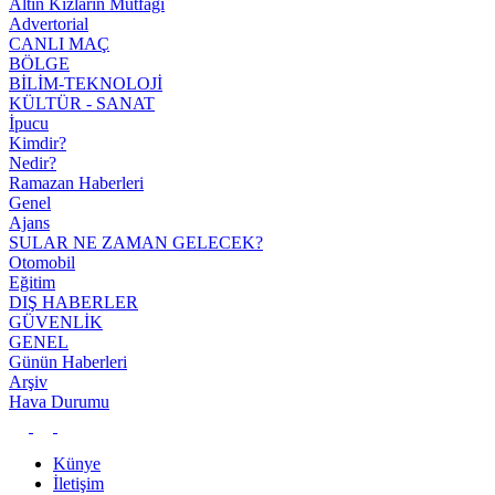
Altın Kızların Mutfağı
Advertorial
CANLI MAÇ
BÖLGE
BİLİM-TEKNOLOJİ
KÜLTÜR - SANAT
İpucu
Kimdir?
Nedir?
Ramazan Haberleri
Genel
Ajans
SULAR NE ZAMAN GELECEK?
Otomobil
Eğitim
DIŞ HABERLER
GÜVENLİK
GENEL
Günün Haberleri
Arşiv
Hava Durumu
Künye
İletişim