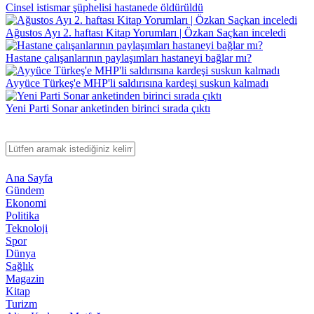
Cinsel istismar şüphelisi hastanede öldürüldü
Ağustos Ayı 2. haftası Kitap Yorumları | Özkan Saçkan inceledi
Hastane çalışanlarının paylaşımları hastaneyi bağlar mı?
Ayyüce Türkeş'e MHP'li saldırısına kardeşi suskun kalmadı
Yeni Parti Sonar anketinden birinci sırada çıktı
Ana Sayfa
Gündem
Ekonomi
Politika
Teknoloji
Spor
Dünya
Sağlık
Magazin
Kitap
Turizm