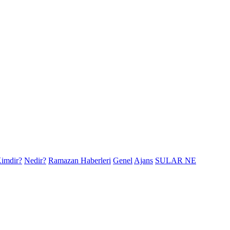
imdir?
Nedir?
Ramazan Haberleri
Genel
Ajans
SULAR NE