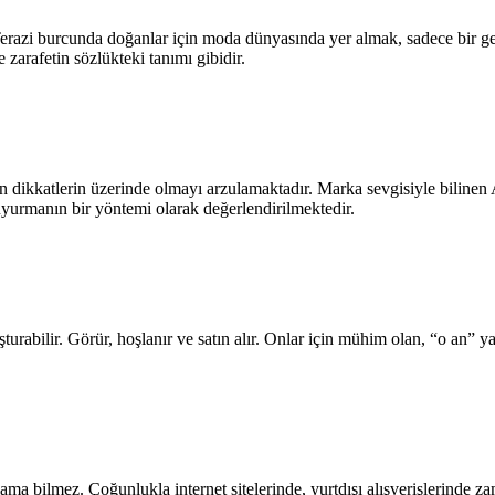
. Terazi burcunda doğanlar için moda dünyasında yer almak, sadece bir 
e zarafetin sözlükteki tanımı gibidir.
n dikkatlerin üzerinde olmayı arzulamaktadır. Marka sevgisiyle bilinen Asla
duyurmanın bir yöntemi olarak değerlendirilmektedir.
luşturabilir. Görür, hoşlanır ve satın alır. Onlar için mühim olan, “o an
ma bilmez. Çoğunlukla internet sitelerinde, yurtdışı alışverişlerinde za