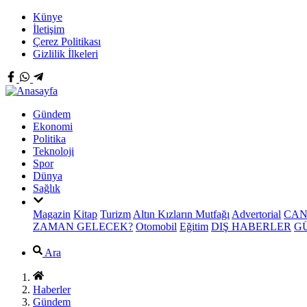
Künye
İletişim
Çerez Politikası
Gizlilik İlkeleri
Gündem
Ekonomi
Politika
Teknoloji
Spor
Dünya
Sağlık
Magazin
Kitap
Turizm
Altın Kızların Mutfağı
Advertorial
CAN
ZAMAN GELECEK?
Otomobil
Eğitim
DIŞ HABERLER
G
Ara
Haberler
Gündem