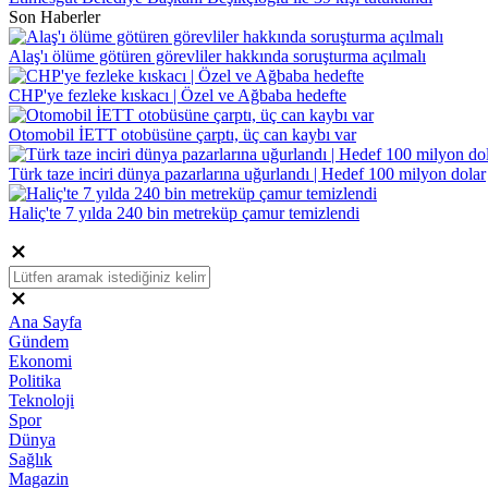
Son Haberler
Alaş'ı ölüme götüren görevliler hakkında soruşturma açılmalı
CHP'ye fezleke kıskacı | Özel ve Ağbaba hedefte
Otomobil İETT otobüsüne çarptı, üç can kaybı var
Türk taze inciri dünya pazarlarına uğurlandı | Hedef 100 milyon dolar
Haliç'te 7 yılda 240 bin metreküp çamur temizlendi
Ana Sayfa
Gündem
Ekonomi
Politika
Teknoloji
Spor
Dünya
Sağlık
Magazin