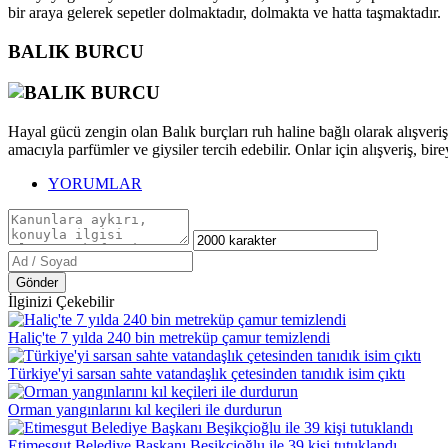
bir araya gelerek sepetler dolmaktadır, dolmakta ve hatta taşmaktadır.
BALIK BURCU
Hayal gücü zengin olan Balık burçları ruh haline bağlı olarak alışver
amacıyla parfümler ve giysiler tercih edebilir. Onlar için alışveriş, bir
YORUMLAR
Gönder
İlginizi Çekebilir
Haliç'te 7 yılda 240 bin metreküp çamur temizlendi
Türkiye'yi sarsan sahte vatandaşlık çetesinden tanıdık isim çıktı
Orman yangınlarını kıl keçileri ile durdurun
Etimesgut Belediye Başkanı Beşikçioğlu ile 39 kişi tutuklandı