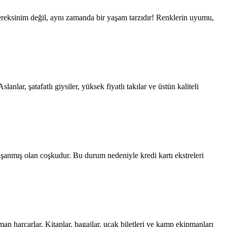
gereksinim değil, aynı zamanda bir yaşam tarzıdır! Renklerin uyumu,
nlar, şatafatlı giysiler, yüksek fiyatlı takılar ve üstün kaliteli
” yaşanmış olan coşkudur. Bu durum nedeniyle kredi kartı ekstreleri
man harcarlar. Kitaplar, bagajlar, uçak biletleri ve kamp ekipmanları