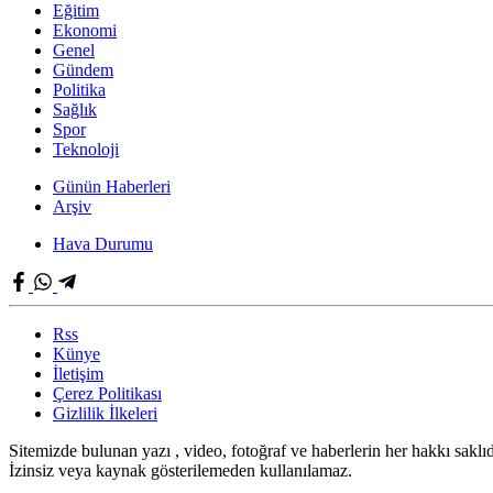
Eğitim
Ekonomi
Genel
Gündem
Politika
Sağlık
Spor
Teknoloji
Günün Haberleri
Arşiv
Hava Durumu
Rss
Künye
İletişim
Çerez Politikası
Gizlilik İlkeleri
Sitemizde bulunan yazı , video, fotoğraf ve haberlerin her hakkı saklıd
İzinsiz veya kaynak gösterilemeden kullanılamaz.