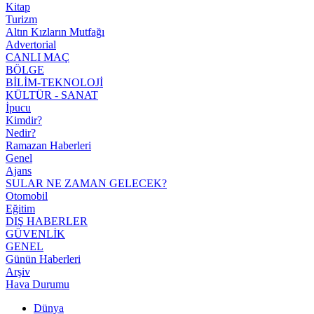
Kitap
Turizm
Altın Kızların Mutfağı
Advertorial
CANLI MAÇ
BÖLGE
BİLİM-TEKNOLOJİ
KÜLTÜR - SANAT
İpucu
Kimdir?
Nedir?
Ramazan Haberleri
Genel
Ajans
SULAR NE ZAMAN GELECEK?
Otomobil
Eğitim
DIŞ HABERLER
GÜVENLİK
GENEL
Günün Haberleri
Arşiv
Hava Durumu
Dünya