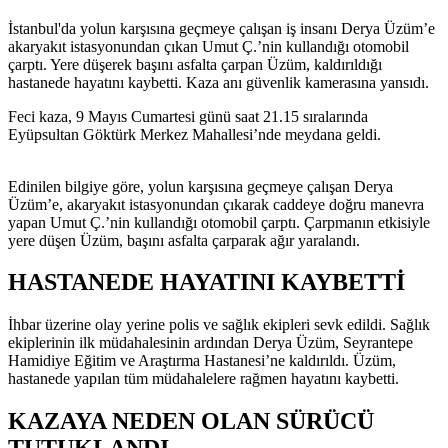
İstanbul'da yolun karşısına geçmeye çalışan iş insanı Derya Üzüm’e
akaryakıt istasyonundan çıkan Umut Ç.’nin kullandığı otomobil
çarptı. Yere düşerek başını asfalta çarpan Üzüm, kaldırıldığı
hastanede hayatını kaybetti. Kaza anı güvenlik kamerasına yansıdı.
Feci kaza, 9 Mayıs Cumartesi günü saat 21.15 sıralarında
Eyüpsultan Göktürk Merkez Mahallesi’nde meydana geldi.
Edinilen bilgiye göre, yolun karşısına geçmeye çalışan Derya
Üzüm’e, akaryakıt istasyonundan çıkarak caddeye doğru manevra
yapan Umut Ç.’nin kullandığı otomobil çarptı. Çarpmanın etkisiyle
yere düşen Üzüm, başını asfalta çarparak ağır yaralandı.
HASTANEDE HAYATINI KAYBETTİ
İhbar üzerine olay yerine polis ve sağlık ekipleri sevk edildi. Sağlık
ekiplerinin ilk müdahalesinin ardından Derya Üzüm, Seyrantepe
Hamidiye Eğitim ve Araştırma Hastanesi’ne kaldırıldı. Üzüm,
hastanede yapılan tüm müdahalelere rağmen hayatını kaybetti.
KAZAYA NEDEN OLAN SÜRÜCÜ