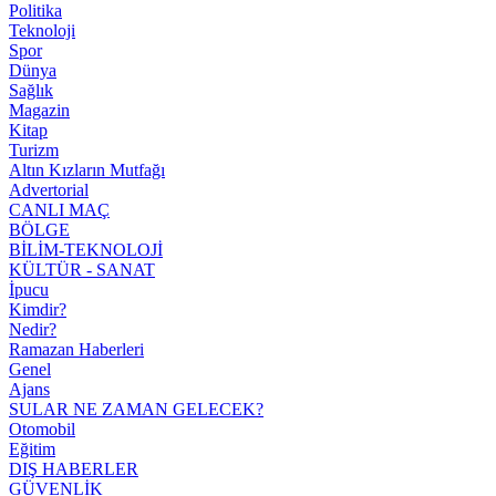
Politika
Teknoloji
Spor
Dünya
Sağlık
Magazin
Kitap
Turizm
Altın Kızların Mutfağı
Advertorial
CANLI MAÇ
BÖLGE
BİLİM-TEKNOLOJİ
KÜLTÜR - SANAT
İpucu
Kimdir?
Nedir?
Ramazan Haberleri
Genel
Ajans
SULAR NE ZAMAN GELECEK?
Otomobil
Eğitim
DIŞ HABERLER
GÜVENLİK