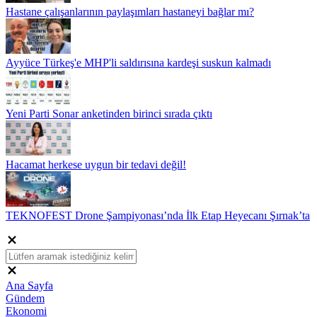
Hastane çalışanlarının paylaşımları hastaneyi bağlar mı?
Ayyüce Türkeş'e MHP'li saldırısına kardeşi suskun kalmadı
Yeni Parti Sonar anketinden birinci sırada çıktı
Hacamat herkese uygun bir tedavi değil!
TEKNOFEST Drone Şampiyonası’nda İlk Etap Heyecanı Şırnak’ta
Ana Sayfa
Gündem
Ekonomi