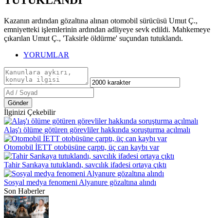
TUTUKLANDI
Kazanın ardından gözaltına alınan otomobil sürücüsü Umut Ç.,
emniyetteki işlemlerinin ardından adliyeye sevk edildi. Mahkemeye
çıkarılan Umut Ç., 'Taksirle öldürme' suçundan tutuklandı.
YORUMLAR
Gönder
İlginizi Çekebilir
Alaş'ı ölüme götüren görevliler hakkında soruşturma açılmalı
Otomobil İETT otobüsüne çarptı, üç can kaybı var
Tahir Sarıkaya tutuklandı, savcılık ifadesi ortaya çıktı
Sosyal medya fenomeni Alyanure gözaltına alındı
Son Haberler