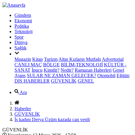
Gündem
Ekonomi
Politika
Teknoloji
Spor
Dünya
Sağlık
Magazin
Kitap
Turizm
Altın Kızların Mutfağı
Advertorial
CANLI MAÇ
BÖLGE
BİLİM-TEKNOLOJİ
KÜLTÜR -
SANAT
İpucu
Kimdir?
Nedir?
Ramazan Haberleri
Genel
Ajans
SULAR NE ZAMAN GELECEK?
Otomobil
Eğitim
DIŞ HABERLER
GÜVENLİK
GENEL
Ara
Haberler
GÜVENLİK
İş kadını Derya Üzüm kazada can verdi
GÜVENLİK