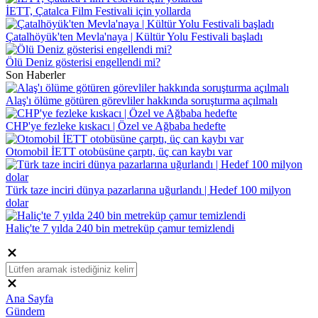
İETT, Çatalca Film Festivali için yollarda
Çatalhöyük'ten Mevla'naya | Kültür Yolu Festivali başladı
Ölü Deniz gösterisi engellendi mi?
Son Haberler
Alaş'ı ölüme götüren görevliler hakkında soruşturma açılmalı
CHP'ye fezleke kıskacı | Özel ve Ağbaba hedefte
Otomobil İETT otobüsüne çarptı, üç can kaybı var
Türk taze inciri dünya pazarlarına uğurlandı | Hedef 100 milyon
dolar
Haliç'te 7 yılda 240 bin metreküp çamur temizlendi
Ana Sayfa
Gündem