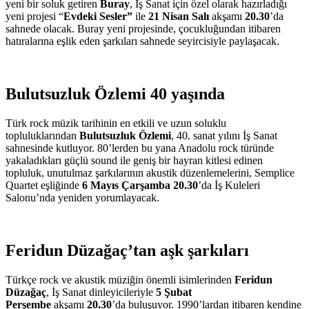
yeni bir soluk getiren
Buray
, İş Sanat için özel olarak hazırladığı
yeni projesi “
Evdeki Sesler”
ile
21 Nisan Salı
akşamı
20.30
’da
sahnede olacak. Buray yeni projesinde, çocukluğundan itibaren
hatıralarına eşlik eden şarkıları sahnede seyircisiyle paylaşacak.
Bulutsuzluk Özlemi 40 yaşında
Türk rock müzik tarihinin en etkili ve uzun soluklu
topluluklarından
Bulutsuzluk Özlemi
, 40. sanat yılını İş Sanat
sahnesinde kutluyor. 80’lerden bu yana Anadolu rock türünde
yakaladıkları güçlü sound ile geniş bir hayran kitlesi edinen
topluluk, unutulmaz şarkılarının akustik düzenlemelerini, Semplice
Quartet eşliğinde
6 Mayıs Çarşamba 20.30
’da İş Kuleleri
Salonu’nda yeniden yorumlayacak.
Feridun Düzağaç’tan aşk şarkıları
Türkçe rock ve akustik müziğin önemli isimlerinden
Feridun
Düzağaç
, İş Sanat dinleyicileriyle
5 Şubat
Perşembe
akşamı
20.30
’da buluşuyor. 1990’lardan itibaren kendine