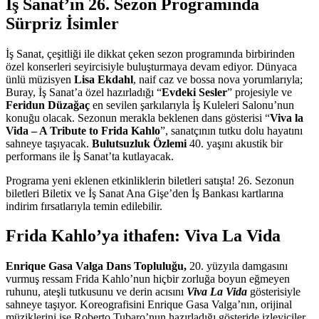
İş Sanat’ın 26. Sezon Programında
Sürpriz İsimler
İş Sanat, çeşitliği ile dikkat çeken sezon programında birbirinden
özel konserleri seyircisiyle buluşturmaya devam ediyor. Dünyaca
ünlü müzisyen
Lisa Ekdahl
, naif caz ve bossa nova yorumlarıyla;
Buray, İş Sanat’a özel hazırladığı “
Evdeki Sesler
” projesiyle ve
Feridun Düzağaç
en sevilen şarkılarıyla İş Kuleleri Salonu’nun
konuğu olacak. Sezonun merakla beklenen dans gösterisi “
Viva la
Vida – A Tribute to Frida Kahlo
”, sanatçının tutku dolu hayatını
sahneye taşıyacak.
Bulutsuzluk Özlemi
40. yaşını akustik bir
performans ile İş Sanat’ta kutlayacak.
Programa yeni eklenen etkinliklerin biletleri satışta! 26. Sezonun
biletleri Biletix ve İş Sanat Ana Gişe’den İş Bankası kartlarına
indirim fırsatlarıyla temin edilebilir.
Frida Kahlo’ya ithafen: Viva La Vida
Enrique Gasa Valga Dans Topluluğu,
20. yüzyıla damgasını
vurmuş ressam
Frida Kahlo’nun hiçbir zorluğa boyun eğmeyen
ruhunu, ateşli tutkusunu ve derin acısını
Viva La Vida
gösterisiyle
sahneye taşıyor. Koreografisini Enrique Gasa Valga’nın, orijinal
müziklerini ise Roberto Tubaro’nun hazırladığı gösteride izleyiciler,