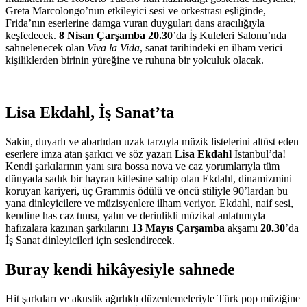
Greta Marcolongo’nun etkileyici sesi ve orkestrası eşliğinde,
Frida’nın eserlerine damga vuran duyguları dans aracılığıyla
keşfedecek.
8 Nisan Çarşamba 20.30
’da İş Kuleleri Salonu’nda
sahnelenecek olan
Viva la Vida
, sanat tarihindeki en ilham verici
kişiliklerden birinin yüreğine ve ruhuna bir yolculuk olacak.
Lisa Ekdahl, İş Sanat’ta
Sakin, duyarlı ve abartıdan uzak tarzıyla müzik listelerini altüst eden
eserlere imza atan şarkıcı ve söz yazarı
Lisa Ekdahl
İstanbul’da!
Kendi şarkılarının yanı sıra bossa nova ve caz yorumlarıyla tüm
dünyada sadık bir hayran kitlesine sahip olan Ekdahl, dinamizmini
koruyan kariyeri, üç Grammis ödülü ve öncü stiliyle 90’lardan bu
yana dinleyicilere ve müzisyenlere ilham veriyor. Ekdahl, naif sesi,
kendine has caz tınısı, yalın ve derinlikli müzikal anlatımıyla
hafızalara kazınan şarkılarını
13 Mayıs Çarşamba
akşamı
20.30
’da
İş Sanat dinleyicileri için seslendirecek.
Buray kendi hikâyesiyle sahnede
Hit şarkıları ve akustik ağırlıklı düzenlemeleriyle Türk pop müziğine