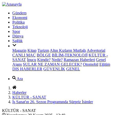
Gündem
Ekonomi
Politika
Teknoloji
Spor
Dünya
Sağlık
Magazin
Kitap
Turizm
Altın Kızların Mutfağı
Advertorial
CANLI MAÇ
BÖLGE
BİLİM-TEKNOLOJİ
KÜLTÜR -
SANAT
İpucu
Kimdir?
Nedir?
Ramazan Haberleri
Genel
Ajans
SULAR NE ZAMAN GELECEK?
Otomobil
Eğitim
DIŞ HABERLER
GÜVENLİK
GENEL
Ara
Haberler
KÜLTÜR - SANAT
İş Sanat'ın 26. Sezon Programında Sürpriz İsimler
KÜLTÜR - SANAT