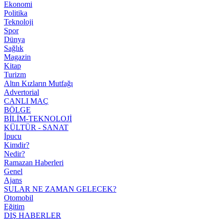
Ekonomi
Politika
Teknoloji
Spor
Dünya
Sağlık
Magazin
Kitap
Turizm
Altın Kızların Mutfağı
Advertorial
CANLI MAÇ
BÖLGE
BİLİM-TEKNOLOJİ
KÜLTÜR - SANAT
İpucu
Kimdir?
Nedir?
Ramazan Haberleri
Genel
Ajans
SULAR NE ZAMAN GELECEK?
Otomobil
Eğitim
DIŞ HABERLER