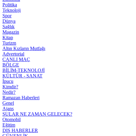
Politika
Teknoloji
Spor
Dünya
Sağlık
Magazin
Kitap
Turizm
Altın Kızların Mutfağı
Advertorial
CANLI MAÇ
BÖLGE
BİLİM-TEKNOLOJİ
KÜLTÜR - SANAT
İpucu
Kimdir?
Nedir?
Ramazan Haberleri
Genel
Ajans
SULAR NE ZAMAN GELECEK?
Otomobil
Eğitim
DIŞ HABERLER
GÜVENLİK