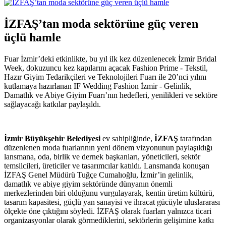
İZFAŞ’tan moda sektörüne güç veren
üçlü hamle
Fuar İzmir’deki etkinlikte, bu yıl ilk kez düzenlenecek İzmir Bridal
Week, dokuzuncu kez kapılarını açacak Fashion Prime - Tekstil,
Hazır Giyim Tedarikçileri ve Teknolojileri Fuarı ile 20’nci yılını
kutlamaya hazırlanan IF Wedding Fashion İzmir - Gelinlik,
Damatlık ve Abiye Giyim Fuarı’nın hedefleri, yenilikleri ve sektöre
sağlayacağı katkılar paylaşıldı.
İzmir Büyükşehir Belediyesi
ev sahipliğinde,
İZFAŞ
tarafından
düzenlenen moda fuarlarının yeni dönem vizyonunun paylaşıldığı
lansmana, oda, birlik ve dernek başkanları, yöneticileri, sektör
temsilcileri, üreticiler ve tasarımcılar katıldı. Lansmanda konuşan
İZFAŞ Genel Müdürü Tuğçe Cumalıoğlu, İzmir’in gelinlik,
damatlık ve abiye giyim sektöründe dünyanın önemli
merkezlerinden biri olduğunu vurgulayarak, kentin üretim kültürü,
tasarım kapasitesi, güçlü yan sanayisi ve ihracat gücüyle uluslararası
ölçekte öne çıktığını söyledi. İZFAŞ olarak fuarları yalnızca ticari
organizasyonlar olarak görmediklerini, sektörlerin gelişimine katkı