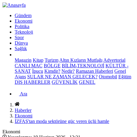
Gündem
Ekonomi
Politika
Teknoloji
Spor
Dünya
Sağlık
Magazin
Kitap
Turizm
Altın Kızların Mutfağı
Advertorial
CANLI MAÇ
BÖLGE
BİLİM-TEKNOLOJİ
KÜLTÜR -
SANAT
İpucu
Kimdir?
Nedir?
Ramazan Haberleri
Genel
Ajans
SULAR NE ZAMAN GELECEK?
Otomobil
Eğitim
DIŞ HABERLER
GÜVENLİK
GENEL
Ara
Haberler
Ekonomi
İZFAŞ'tan moda sektörüne güç veren üçlü hamle
Ekonomi