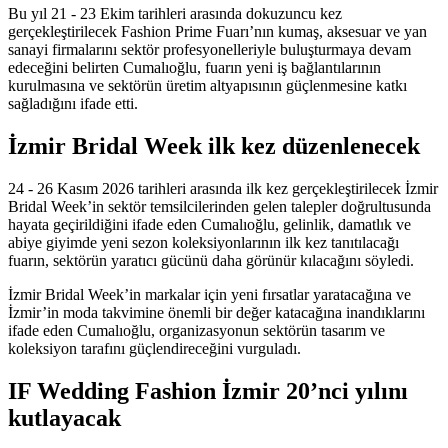
Bu yıl 21 - 23 Ekim tarihleri arasında dokuzuncu kez
gerçekleştirilecek Fashion Prime Fuarı’nın kumaş, aksesuar ve yan
sanayi firmalarını sektör profesyonelleriyle buluşturmaya devam
edeceğini belirten Cumalıoğlu, fuarın yeni iş bağlantılarının
kurulmasına ve sektörün üretim altyapısının güçlenmesine katkı
sağladığını ifade etti.
İzmir Bridal Week ilk kez düzenlenecek
24 - 26 Kasım 2026 tarihleri arasında ilk kez gerçekleştirilecek İzmir
Bridal Week’in sektör temsilcilerinden gelen talepler doğrultusunda
hayata geçirildiğini ifade eden Cumalıoğlu, gelinlik, damatlık ve
abiye giyimde yeni sezon koleksiyonlarının ilk kez tanıtılacağı
fuarın, sektörün yaratıcı gücünü daha görünür kılacağını söyledi.
İzmir Bridal Week’in markalar için yeni fırsatlar yaratacağına ve
İzmir’in moda takvimine önemli bir değer katacağına inandıklarını
ifade eden Cumalıoğlu, organizasyonun sektörün tasarım ve
koleksiyon tarafını güçlendireceğini vurguladı.
IF Wedding Fashion İzmir 20’nci yılını
kutlayacak