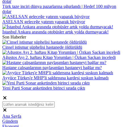
Türk taze inciri dünya pazarlarına uğurlandı | Hedef 100 milyon
dolar
ASELSAN geleceğe yatırım yaparak büyüyor
İstanbul Ankara arasında otobüsler artık yolda durmayacak!
Son Haberler
Cinsel istismar şüphelisi hastanede öldürüldü
Ağustos Ayı 2. haftası Kitap Yorumları | Özkan Saçkan inceledi
Hastane çalışanlarının paylaşımları hastaneyi bağlar mı?
Ayyüce Türkeş'e MHP'li saldırısına kardeşi suskun kalmadı
Yeni Parti Sonar anketinden birinci sırada çıktı
Ana Sayfa
Gündem
Ekonomi