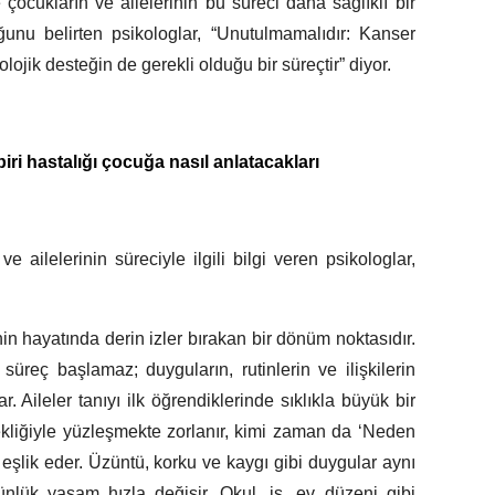
 çocukların ve ailelerinin bu süreci daha sağlıklı bir
unu belirten psikologlar, “Unutulmamalıdır: Kanser
lojik desteğin de gerekli olduğu bir süreçtir” diyor.
iri hastalığı çocuğa nasıl anlatacakları
e ailelerinin süreciyle ilgili bilgi veren psikologlar,
nin hayatında derin izler bırakan bir dönüm noktasıdır.
r süreç başlamaz; duyguların, rutinlerin ve ilişkilerin
. Aileler tanıyı ilk öğrendiklerinde sıklıkla büyük bir
kliğiyle yüzleşmekte zorlanır, kimi zaman da ‘Neden
 eşlik eder. Üzüntü, korku ve kaygı gibi duygular aynı
günlük yaşam hızla değişir. Okul, iş, ev düzeni gibi