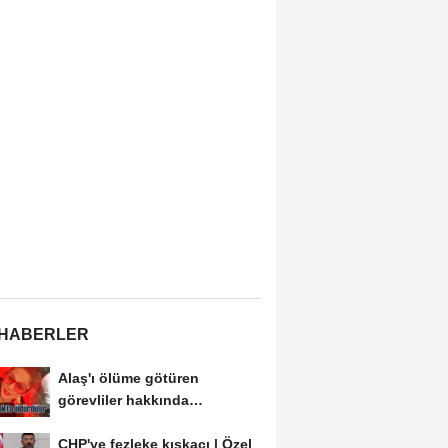
 HABERLER
Alaş'ı ölüme götüren
görevliler hakkında
soruşturma açılmalı
CHP'ye fezleke kıskacı | Özel