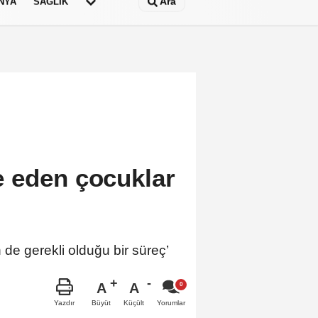
Ara
NYA
SAĞLIK
 eden çocuklar
 de gerekli olduğu bir süreç’
A
A
Büyüt
Küçült
Yazdır
Yorumlar