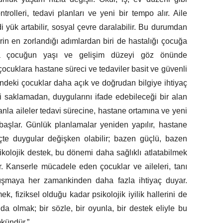
ntrolleri, tedavi planları ve yeni bir tempo alır. Aile
di yük artabilir, sosyal çevre daralabilir. Bu durumdan
lerin en zorlandığı adımlardan biri de hastalığı çocuğa
ada çocuğun yaşı ve gelişim düzeyi göz önünde
çocuklara hastane süreci ve tedaviler basit ve güvenli
mindeki çocuklar daha açık ve doğrudan bilgiye ihtiyaç
 saklamadan, duygularını ifade edebileceği bir alan
anla aileler tedavi sürecine, hastane ortamına ve yeni
lar. Günlük planlamalar yeniden yapılır, hastane
eçte duygular değişken olabilir; bazen güçlü, bazen
sikolojik destek, bu dönemi daha sağlıklı atlatabilmek
r. Kanserle mücadele eden çocuklar ve aileleri, tanı
şmaya her zamankinden daha fazla ihtiyaç duyar.
ek, fiziksel olduğu kadar psikolojik iyilik hallerini de
da olmak; bir sözle, bir oyunla, bir destek eliyle bu
kündür.”