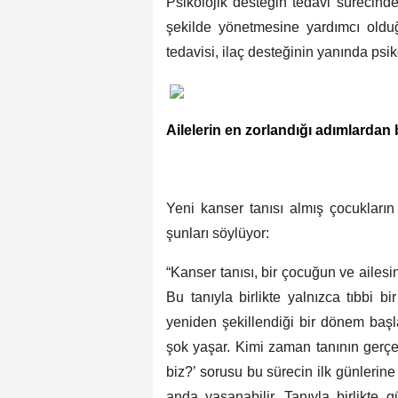
Psikolojik desteğin tedavi sürecinde
şekilde yönetmesine yardımcı olduğ
tedavisi, ilaç desteğinin yanında psiko
Ailelerin en zorlandığı adımlardan b
Yeni kanser tanısı almış çocukların v
şunları söylüyor:
“Kanser tanısı, bir çocuğun ve ailesi
Bu tanıyla birlikte yalnızca tıbbi bi
yeniden şekillendiği bir dönem başlar
şok yaşar. Kimi zaman tanının gerçe
biz?’ sorusu bu sürecin ilk günlerine
anda yaşanabilir. Tanıyla birlikte 