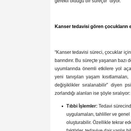
gerekli olduğu bir süreçtir” diyor.
Kanser tedavisi gören çocukların e
“Kanser tedavisi süreci, çocuklar iç
barındırır. Bu süreçte yaşanan bazı 
uyumlarında önemli etkilere yol açab
yeni tanışılan yaşam kısıtlamaları
değişiklikler sıralanabilir” diyen 
zorlandığı alanları ise şöyle sıralıyor:
Tıbbi İşlemler:
Tedavi sürecinde
uygulamaları, tahliller ve gene
oluşturabilir. Özellikle tekrar 
faktörler, tedaviye dair yanlış 