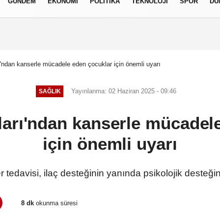
GÜNDEM
EKONOMI
POLITIKA
TEKNOLOJI
SPOR
DÜ
izlilik İlkeleri
dan kanserle mücadele eden çocuklar için önemli uyarı
Yayınlanma: 02 Haziran 2025 - 09:46
SAĞLIK
rı'ndan kanserle mücadele
için önemli uyarı
tedavisi, ilaç desteğinin yanında psikolojik desteğin
8 dk
okunma süresi