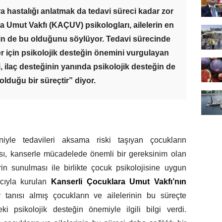
a hastalığı anlatmak da tedavi süreci kadar zor
ra Umut Vakfı (KAÇUV) psikologları, ailelerin en
nin de bu olduğunu söylüyor. Tedavi sürecinde
r için psikolojik desteğin önemini vurgulayan
, ilaç desteğinin yanında psikolojik desteğin de
 olduğu bir süreçtir” diyor.
iyle tedavileri aksama riski taşıyan çocukların
ması, kanserle mücadelede önemli bir gereksinim olan
rin sunulması ile birlikte çocuk psikolojisine uygun
acıyla kurulan
Kanserli Çocuklara Umut Vakfı’nın
r tanısı almış çocukların ve ailelerinin bu süreçte
ki psikolojik desteğin önemiyle ilgili bilgi verdi.