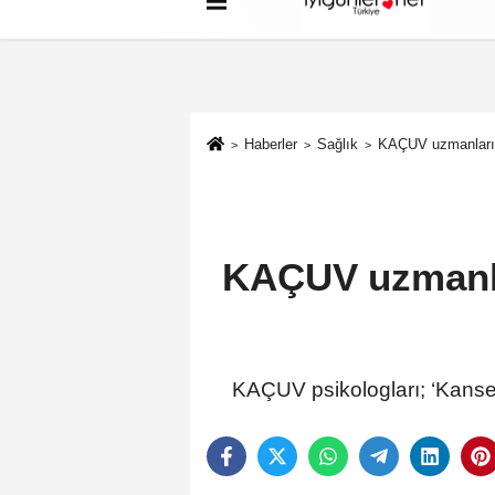
Künye
İletişim
Çerez Politikası
G
Haberler
Sağlık
KAÇUV uzmanları'n
KAÇUV uzmanla
KAÇUV psikologları; ‘Kanser 