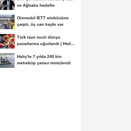
ve Ağbaba hedefte
Otomobil İETT otobüsüne
çarptı, üç can kaybı var
Türk taze inciri dünya
pazarlarına uğurlandı | Hedef
100 milyon dolar
Haliç'te 7 yılda 240 bin
metreküp çamur temizlendi