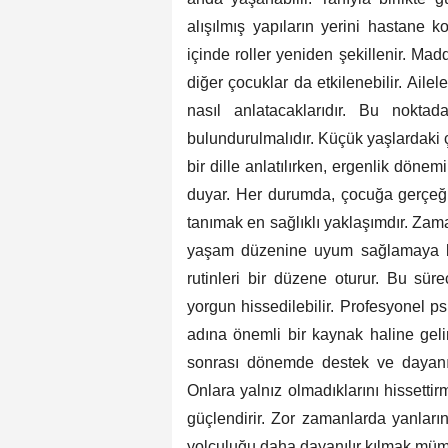
alışılmış yapıların yerini hastane ko
içinde roller yeniden şekillenir. Mad
diğer çocuklar da etkilenebilir. Aile
nasıl anlatacaklarıdır. Bu nokt
bulundurulmalıdır. Küçük yaşlardaki 
bir dille anlatılırken, ergenlik döne
duyar. Her durumda, çocuğa gerçeği
tanımak en sağlıklı yaklaşımdır. Zam
yaşam düzenine uyum sağlamaya baş
rutinleri bir düzene oturur. Bu sür
yorgun hissedilebilir. Profesyonel p
adına önemli bir kaynak haline geli
sonrası dönemde destek ve dayanı
Onlara yalnız olmadıklarını hissettirm
güçlendirir. Zor zamanlarda yanların
yolculuğu daha dayanılır kılmak müm