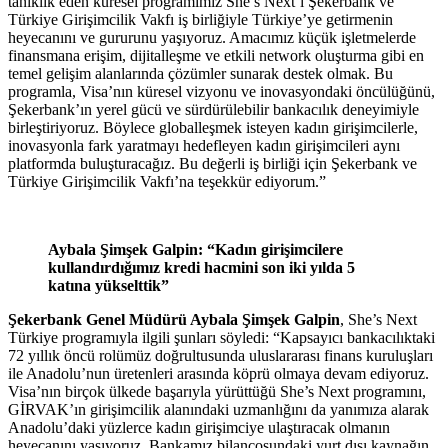
tanıklık eden küresel programımız She’s Next’i Şekerbank ve
Türkiye Girişimcilik Vakfı iş birliğiyle Türkiye’ye getirmenin
heyecanını ve gururunu yaşıyoruz. Amacımız küçük işletmelerde
finansmana erişim, dijitalleşme ve etkili network oluşturma gibi en
temel gelişim alanlarında çözümler sunarak destek olmak. Bu
programla, Visa’nın küresel vizyonu ve inovasyondaki öncülüğünü,
Şekerbank’ın yerel gücü ve sürdürülebilir bankacılık deneyimiyle
birleştiriyoruz.
Böylece
globalleşmek isteyen kadın girişimcilerle,
inovasyonla fark yaratmayı hedefleyen kadın girişimcileri aynı
platformda buluşturacağız. Bu değerli iş birliği için Şekerbank ve
Türkiye Girişimcilik Vakfı’na teşekkür ediyorum.”
Aybala Şimşek Galpin: “Kadın girişimcilere
kullandırdığımız kredi hacmini son iki yılda 5
katına yükselttik”
Şekerbank Genel Müdürü Aybala Şimşek Galpin
, She’s Next
Türkiye programıyla ilgili şunları söyledi: “Kapsayıcı bankacılıktaki
72 yıllık öncü rolümüz doğrultusunda uluslararası finans kuruluşları
ile Anadolu’nun üretenleri arasında köprü olmaya devam ediyoruz.
Visa’nın birçok ülkede başarıyla yürüttüğü She’s Next programını,
GİRVAK’ın girişimcilik alanındaki uzmanlığını da yanımıza alarak
Anadolu’daki yüzlerce kadın girişimciye ulaştıracak olmanın
heyecanını yaşıyoruz. Bankamız bilançosundaki yurt dışı kaynağın