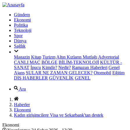
Gündem
Ekonomi
Politika
Teknoloji
Spor
Dünya
Sağlık
Magazin
Kitap
Turizm
Altın Kızların Mutfağı
Advertorial
CANLI MAÇ
BÖLGE
BİLİM-TEKNOLOJİ
KÜLTÜR -
SANAT
İpucu
Kimdir?
Nedir?
Ramazan Haberleri
Genel
Ajans
SULAR NE ZAMAN GELECEK?
Otomobil
Eğitim
DIŞ HABERLER
GÜVENLİK
GENEL
Ara
Haberler
Ekonomi
Kadın girişimcilere Visa ve Şekarbank'tan destek
Ekonomi