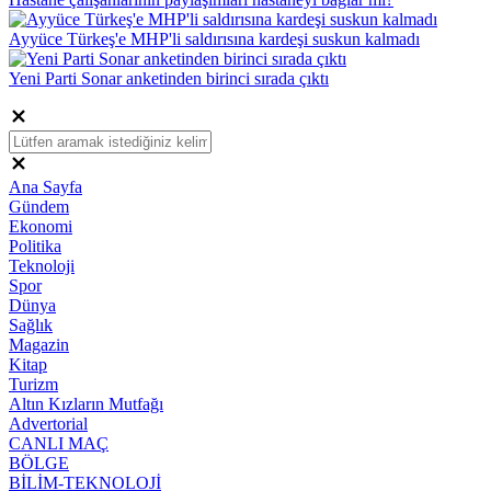
Ayyüce Türkeş'e MHP'li saldırısına kardeşi suskun kalmadı
Yeni Parti Sonar anketinden birinci sırada çıktı
Ana Sayfa
Gündem
Ekonomi
Politika
Teknoloji
Spor
Dünya
Sağlık
Magazin
Kitap
Turizm
Altın Kızların Mutfağı
Advertorial
CANLI MAÇ
BÖLGE
BİLİM-TEKNOLOJİ