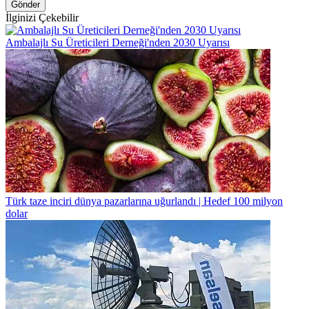
Gönder
İlginizi Çekebilir
Ambalajlı Su Üreticileri Derneği'nden 2030 Uyarısı
Türk taze inciri dünya pazarlarına uğurlandı | Hedef 100 milyon
dolar