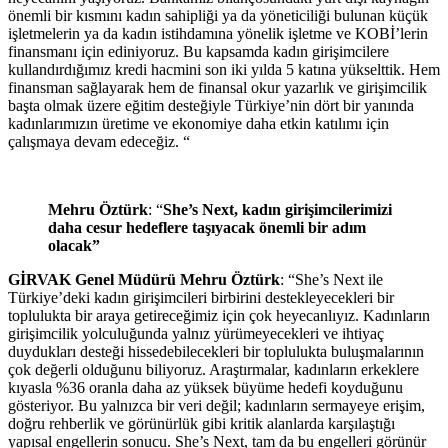
önemli bir kısmını kadın sahipliği ya da yöneticiliği bulunan küçük
işletmelerin ya da kadın istihdamına yönelik işletme ve KOBİ’lerin
finansmanı için ediniyoruz. Bu kapsamda kadın girişimcilere
kullandırdığımız kredi hacmini son iki yılda 5 katına yükselttik. Hem
finansman sağlayarak hem de finansal okur yazarlık ve girişimcilik
başta olmak üzere eğitim desteğiyle Türkiye’nin dört bir yanında
kadınlarımızın üretime ve ekonomiye daha etkin katılımı için
çalışmaya devam edeceğiz. “
Mehru
Öztürk
: “
She’s Next, kadın girişimcilerimizi
daha cesur hedeflere taşıyacak önemli bir adım
olacak”
GİRVAK Genel Müdürü Mehru Öztürk
: “She’s Next ile
Türkiye’deki kadın girişimcileri birbirini destekleyecekleri bir
toplulukta bir araya getireceğimiz için çok heyecanlıyız. Kadınların
girişimcilik yolculuğunda yalnız yürümeyecekleri ve ihtiyaç
duydukları desteği hissedebilecekleri bir toplulukta buluşmalarının
çok değerli olduğunu biliyoruz. Araştırmalar, kadınların erkeklere
kıyasla %36 oranla daha az yüksek büyüme hedefi koyduğunu
gösteriyor. Bu yalnızca bir veri değil; kadınların sermayeye erişim,
doğru rehberlik ve görünürlük gibi kritik alanlarda karşılaştığı
yapısal engellerin sonucu. She’s Next, tam da bu engelleri görünür