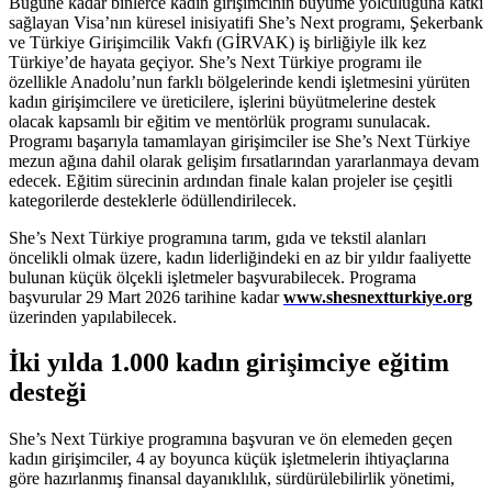
Bugüne kadar binlerce kadın girişimcinin büyüme yolculuğuna katkı
sağlayan Visa’nın küresel inisiyatifi She’s Next programı, Şekerbank
ve Türkiye Girişimcilik Vakfı (GİRVAK) iş birliğiyle ilk kez
Türkiye’de hayata geçiyor. She’s Next Türkiye programı ile
özellikle Anadolu’nun farklı bölgelerinde kendi işletmesini yürüten
kadın girişimcilere ve üreticilere, işlerini büyütmelerine destek
olacak kapsamlı bir eğitim ve mentörlük programı sunulacak.
Programı başarıyla tamamlayan girişimciler ise She’s Next Türkiye
mezun ağına dahil olarak gelişim fırsatlarından yararlanmaya devam
edecek. Eğitim sürecinin ardından finale kalan projeler ise çeşitli
kategorilerde desteklerle ödüllendirilecek.
She’s Next Türkiye programına tarım, gıda ve tekstil alanları
öncelikli olmak üzere, kadın liderliğindeki en az bir yıldır faaliyette
bulunan küçük ölçekli işletmeler başvurabilecek. Programa
başvurular 29 Mart 2026 tarihine kadar
www.shesnextturkiye.org
üzerinden yapılabilecek.
İki yılda 1.000 kadın girişimciye eğitim
desteği
She’s Next Türkiye programına başvuran ve ön elemeden geçen
kadın girişimciler, 4 ay boyunca küçük işletmelerin ihtiyaçlarına
göre hazırlanmış finansal dayanıklılık, sürdürülebilirlik yönetimi,