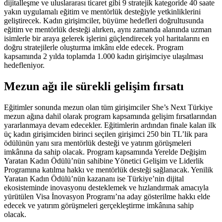
dijitalleşme ve uluslararası ticaret gibi 9 stratejik kategoride 40 saate
yakın uygulamalı eğitim ve mentörlük desteğiyle yetkinliklerini
geliştirecek. Kadın girişimciler, büyüme hedefleri doğrultusunda
eğitim ve mentörlük desteği alırken, aynı zamanda alanında uzman
isimlerle bir araya gelerek işlerini güçlendirecek yol haritalarını en
doğru stratejilerle oluşturma imkânı elde edecek. Program
kapsamında 2 yılda toplamda 1.000 kadın girişimciye ulaşılması
hedefleniyor.
Mezun ağı ile sürekli gelişim fırsatı
Eğitimler sonunda mezun olan tüm girişimciler She’s Next Türkiye
mezun ağına dahil olarak program kapsamında gelişim fırsatlarından
yararlanmaya devam edecekler. Eğitimlerin ardından finale kalan ilk
üç kadın girişimciden birinci seçilen girişimci 250 bin TL’lik para
ödülünün yanı sıra mentörlük desteği ve yatırım görüşmeleri
imkânına da sahip olacak. Program kapsamında Yerelde Değişim
Yaratan Kadın Ödülü’nün sahibine Yönetici Gelişim ve Liderlik
Programına katılma hakkı ve mentörlük desteği sağlanacak. Yenilik
Yaratan Kadın
Ödülü’nün kazananı ise Türkiye’nin dijital
ekosisteminde inovasyonu desteklemek ve hızlandırmak amacıyla
yürütülen Visa İnovasyon Programı’na aday gösterilme hakkı elde
edecek ve yatırım görüşmeleri gerçekleştirme imkânına sahip
olacak.