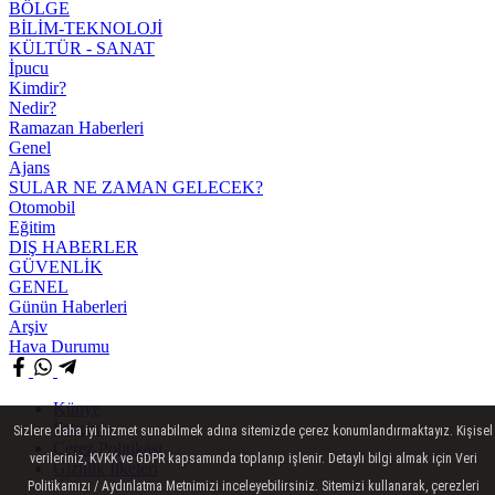
BÖLGE
BİLİM-TEKNOLOJİ
KÜLTÜR - SANAT
İpucu
Kimdir?
Nedir?
Ramazan Haberleri
Genel
Ajans
SULAR NE ZAMAN GELECEK?
Otomobil
Eğitim
DIŞ HABERLER
GÜVENLİK
GENEL
Günün Haberleri
Arşiv
Hava Durumu
Künye
İletişim
Sizlere daha iyi hizmet sunabilmek adına sitemizde çerez konumlandırmaktayız. Kişisel
Çerez Politikası
verileriniz, KVKK ve GDPR kapsamında toplanıp işlenir. Detaylı bilgi almak için Veri
Gizlilik İlkeleri
Politikamızı / Aydınlatma Metnimizi inceleyebilirsiniz. Sitemizi kullanarak, çerezleri