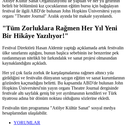
Atölye Kültür Sanat Organizasyonu ile yapılan ve her yıl gelirinin
belirli bir bölümünü kız çocuklarının eğitim bursu için bağışlayan
festival ile ilgili ABD'de bulunan John Hopkins Üniversitesi yayın
organı "Theatre Journal" Aralık ayında bir makale yayınlandı.
"Tüm Zorluklara Rağmen Her Yıl Yeni
Bir Hikâye Yazılıyor!"
Festival Direktörü Hasan Aldemir yaptığı açıklamada artık festivalin
ülke sınırlarını aştığını, bunun başlıca sebebinin ise benzerine pek
rastlanmayan nitelikli bir farkındalık ve sanat projesi olmasından
kaynaklandığını açıkladı.
Her yıl çok fazla zorluk ile karşılaşmalarına rağmen altıncı yıla
girildiğini ve festivalin dünyanın saygın eğitim ve sanat kurumlarının
gözünden kaçmadığını belirtti. Bu kapsamda ABD'de bulunan John
Hopkins Üniversitesi'nin yayın organı Theatre Journal dergisinde
festivale altı sayfalık geniş bir yer ayrılmasının kendileri ve Türk
tiyatrosu adına bir dönüm noktası olduğunu sözlerine ekledi.
Festivalin tüm programına "Atölye Kültür Sanat" sosyal medya
hesaplarından ulaşılabilir.
YORUMLAR