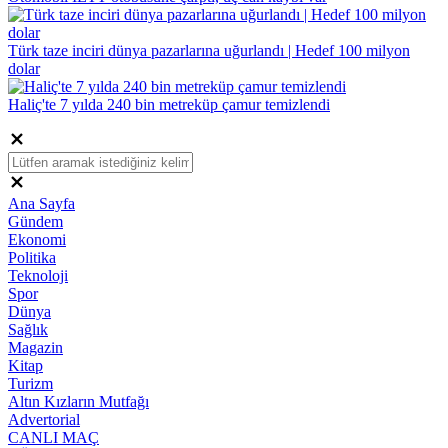
Türk taze inciri dünya pazarlarına uğurlandı | Hedef 100 milyon
dolar
Haliç'te 7 yılda 240 bin metreküp çamur temizlendi
Ana Sayfa
Gündem
Ekonomi
Politika
Teknoloji
Spor
Dünya
Sağlık
Magazin
Kitap
Turizm
Altın Kızların Mutfağı
Advertorial
CANLI MAÇ