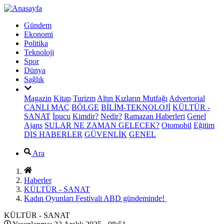
Gündem
Ekonomi
Politika
Teknoloji
Spor
Dünya
Sağlık
Magazin
Kitap
Turizm
Altın Kızların Mutfağı
Advertorial
CANLI MAÇ
BÖLGE
BİLİM-TEKNOLOJİ
KÜLTÜR -
SANAT
İpucu
Kimdir?
Nedir?
Ramazan Haberleri
Genel
Ajans
SULAR NE ZAMAN GELECEK?
Otomobil
Eğitim
DIŞ HABERLER
GÜVENLİK
GENEL
Ara
Haberler
KÜLTÜR - SANAT
Kadın Oyunları Festivali ABD gündeminde!
KÜLTÜR - SANAT