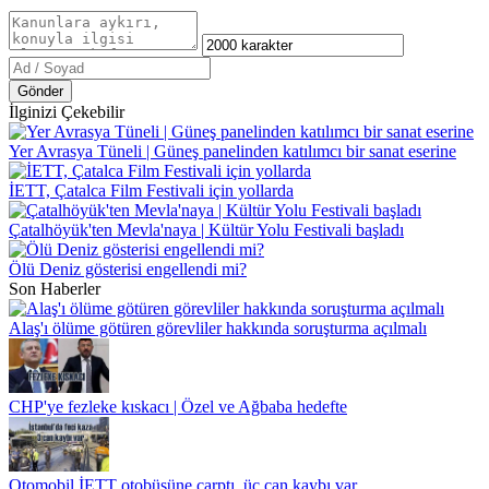
Gönder
İlginizi Çekebilir
Yer Avrasya Tüneli | Güneş panelinden katılımcı bir sanat eserine
İETT, Çatalca Film Festivali için yollarda
Çatalhöyük'ten Mevla'naya | Kültür Yolu Festivali başladı
Ölü Deniz gösterisi engellendi mi?
Son Haberler
Alaş'ı ölüme götüren görevliler hakkında soruşturma açılmalı
CHP'ye fezleke kıskacı | Özel ve Ağbaba hedefte
Otomobil İETT otobüsüne çarptı, üç can kaybı var