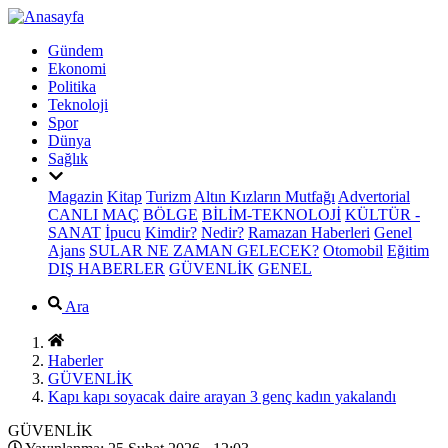
Gündem
Ekonomi
Politika
Teknoloji
Spor
Dünya
Sağlık
Magazin
Kitap
Turizm
Altın Kızların Mutfağı
Advertorial
CANLI MAÇ
BÖLGE
BİLİM-TEKNOLOJİ
KÜLTÜR -
SANAT
İpucu
Kimdir?
Nedir?
Ramazan Haberleri
Genel
Ajans
SULAR NE ZAMAN GELECEK?
Otomobil
Eğitim
DIŞ HABERLER
GÜVENLİK
GENEL
Ara
Haberler
GÜVENLİK
Kapı kapı soyacak daire arayan 3 genç kadın yakalandı
GÜVENLİK