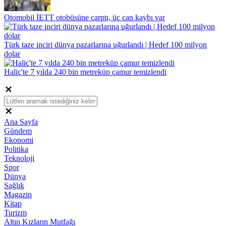
Otomobil İETT otobüsüne çarptı, üç can kaybı var
Türk taze inciri dünya pazarlarına uğurlandı | Hedef 100 milyon
dolar
Haliç'te 7 yılda 240 bin metreküp çamur temizlendi
Ana Sayfa
Gündem
Ekonomi
Politika
Teknoloji
Spor
Dünya
Sağlık
Magazin
Kitap
Turizm
Altın Kızların Mutfağı