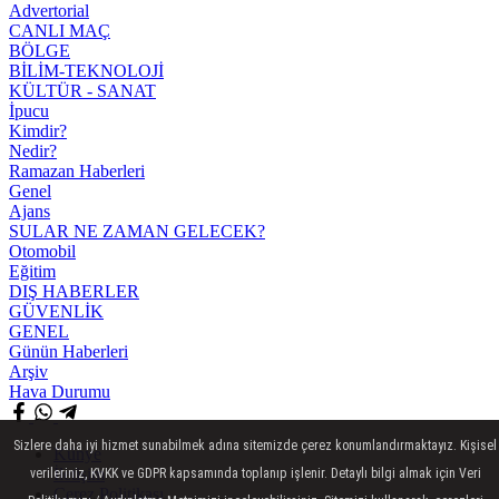
Advertorial
CANLI MAÇ
BÖLGE
BİLİM-TEKNOLOJİ
KÜLTÜR - SANAT
İpucu
Kimdir?
Nedir?
Ramazan Haberleri
Genel
Ajans
SULAR NE ZAMAN GELECEK?
Otomobil
Eğitim
DIŞ HABERLER
GÜVENLİK
GENEL
Günün Haberleri
Arşiv
Hava Durumu
Sizlere daha iyi hizmet sunabilmek adına sitemizde çerez konumlandırmaktayız. Kişisel
Künye
İletişim
verileriniz, KVKK ve GDPR kapsamında toplanıp işlenir. Detaylı bilgi almak için Veri
Çerez Politikası