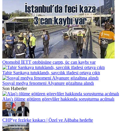
Otomobil İETT otobüsüne çarptı, üç can kaybı var
Tahir Sarıkaya tutuklandı, savcılık ifadesi ortaya çıktı
Sosyal medya fenomeni Alyanure gözaltına alındı
Son Haberler
Alaş'ı ölüme götüren görevliler hakkında soruşturma açılmalı
CHP'ye fezleke kıskacı | Özel ve Ağbaba hedefte