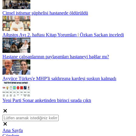
Cinsel istismar şüphelisi hastanede öldürüldü
Ağustos Ayı 2. haftası Kitap Yorumları | Özkan Saçkan inceledi
Hastane çalışanlarının paylaşımları hastaneyi bağlar mı?
Ayyüce Türkeş'e MHP'li saldırısına kardeşi suskun kalmadı
Yeni Parti Sonar anketinden birinci sırada çıktı
Ana Sayfa
Gündem