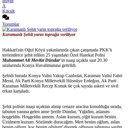
Büyüt
A
Küçült
Yorumlar
Karamanlı Şehit yarın toprağa veriliyor
Hakkari'nin Oğul Köyü yakınlarında çıkan çatışmada PKK'lı
teröristlerce şehit edilen 25 yaşındaki Özel Harekat Polisi
Muhammet Ali Mevlüt Dündar
’ın naaşı uçakla saat 20.30
sıralarında Konya Havalimanına getirildi.
Şehidi burada Konya Valisi Yakup Canbolat, Karaman Valisi Fahri
Meral, Ak Parti Konya Milletvekili Hüsnüye Erdeğon, Ak Parti
Karaman Milletvekili Recep Konuk ile çok sayıda askeri ve sivil
erkan karşıladı.
Şehit polisin naaşı uçaktan alınıp cenaze aracına konulduğu sırada,
tabutun yanına gelen anne Şerife Dündar, 'Yiğidim, aslanım
hoşgeldin. Hoşgeldin annem. Aslan kuzum, yiğit kuzum benim.
Üzülmem kuzum. Sözümde duracağım. Mert benim oğlum, aslan
benim oğlum, koç benim oğulum' diyerek oğlunun tabutuna sarılıp