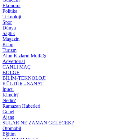
Ekonomi
Politika
Teknoloji
Spor
Dünya
Sağlık
Magazin
Kitap
Turizm
Altın Kızların Mutfağı
Advertorial
CANLI MAÇ
BÖLGE
BİLİM-TEKNOLOJİ
KÜLTÜR - SANAT
İpucu
Kimdir?
Nedir?
Ramazan Haberleri
Genel
Ajans
SULAR NE ZAMAN GELECEK?
Otomobil
Eğitim