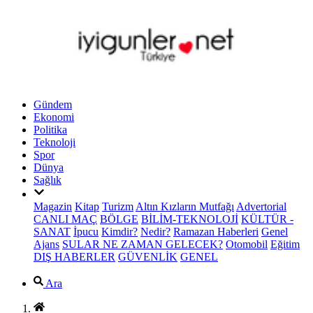
Gündem
Ekonomi
Politika
Teknoloji
Spor
Dünya
Sağlık
Magazin
Kitap
Turizm
Altın Kızların Mutfağı
Advertorial
CANLI MAÇ
BÖLGE
BİLİM-TEKNOLOJİ
KÜLTÜR -
SANAT
İpucu
Kimdir?
Nedir?
Ramazan Haberleri
Genel
Ajans
SULAR NE ZAMAN GELECEK?
Otomobil
Eğitim
DIŞ HABERLER
GÜVENLİK
GENEL
Ara