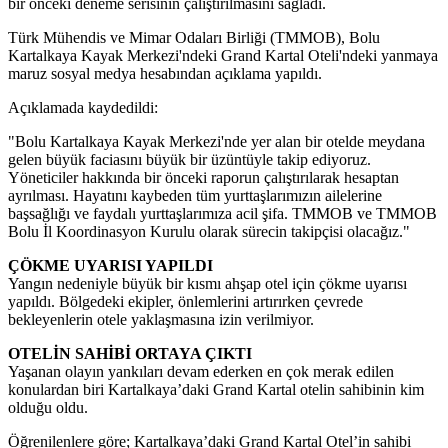
bir önceki deneme serisinin çalıştırılmasını sağladı.
Türk Mühendis ve Mimar Odaları Birliği (TMMOB), Bolu
Kartalkaya Kayak Merkezi'ndeki Grand Kartal Oteli'ndeki yanmaya
maruz sosyal medya hesabından açıklama yapıldı.
Açıklamada kaydedildi:
"Bolu Kartalkaya Kayak Merkezi'nde yer alan bir otelde meydana
gelen büyük faciasını büyük bir üzüntüyle takip ediyoruz.
Yöneticiler hakkında bir önceki raporun çalıştırılarak hesaptan
ayrılması. Hayatını kaybeden tüm yurttaşlarımızın ailelerine
başsağlığı ve faydalı yurttaşlarımıza acil şifa. TMMOB ve TMMOB
Bolu İl Koordinasyon Kurulu olarak sürecin takipçisi olacağız."
ÇÖKME UYARISI YAPILDI
Yangın nedeniyle büyük bir kısmı ahşap otel için çökme uyarısı
yapıldı. Bölgedeki ekipler, önlemlerini artırırken çevrede
bekleyenlerin otele yaklaşmasına izin verilmiyor.
OTELİN SAHİBİ ORTAYA ÇIKTI
Yaşanan olayın yankıları devam ederken en çok merak edilen
konulardan biri Kartalkaya’daki Grand Kartal otelin sahibinin kim
olduğu oldu.
Öğrenilenlere göre; Kartalkaya’daki Grand Kartal Otel’in sahibi