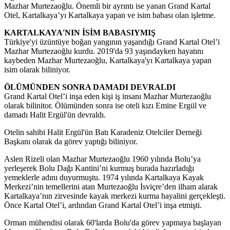
Mazhar Murtezaoğlu. Önemli bir ayrıntı ise yanan Grand Kartal
Otel, Kartalkaya’yı Kartalkaya yapan ve isim babası olan işletme.
KARTALKAYA'NIN İSİM BABASIYMIŞ
Türkiye'yi üzüntüye boğan yangının yaşandığı Grand Kartal Otel’i
Mazhar Murtezaoğlu kurdu. 2019'da 93 yaşındayken hayatını
kaybeden Mazhar Murtezaoğlu, Kartalkaya'yı Kartalkaya yapan
isim olarak biliniyor.
ÖLÜMÜNDEN SONRA DAMADI DEVRALDI
Grand Kartal Otel’i inşa eden kişi iş insanı Mazhar Murtezaoğlu
olarak bilinitor. Ölümünden sonra ise oteli kızı Emine Ergül ve
damadı Halit Ergül'ün devraldı.
Otelin sahibi Halit Ergül'ün Batı Karadeniz Otelciler Derneği
Başkanı olarak da görev yaptığı biliniyor.
Aslen Rizeli olan Mazhar Murtezaoğlu 1960 yılında Bolu’ya
yerleşerek Bolu Dağı Kantini’ni kurmuş burada hazırladığı
yemeklerle adını duyurmuştu. 1974 yılında Kartalkaya Kayak
Merkezi’nin temellerini atan Murtezaoğlu İsviçre’den ilham alarak
Kartalkaya’nın zirvesinde kayak merkezi kurma hayalini gerçekleşti.
Önce Kartal Otel’i, ardından Grand Kartal Otel’i inşa etmişti.
Orman mühendisi olarak 60'larda Bolu'da görev yapmaya başlayan