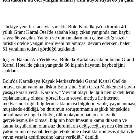
Türkiye yeni bir faciayla sarsıldı. Bolu Kartalkaya'da kurulu 40
yıllık Grant Kartal Otel'de sabaha karşı çıkan yangında can kaybı
sayısı 66'ya çıktı. Yangın ve duman alarmının çalışmadığı sözde
turistik otelde yangın merdiveni muamması devam ederken, halen
51 yaralının tedavi gördüğü açıklandı.
İçişleri Bakanı Ali Yerlikaya, Bolu'da Kartalkaya'da bulunan Grand
Kartal Hotel'de çıkan yangında 66 kişinin hayatını kaybettiğini
açıkladı.
Bolu'da Kartalkaya Kayak Merkezi'ndeki Grand Kartal Otel'de
ortaya çıkan yangına ilişkin Bolu 2'nci Sulh Ceza Mahkemesi yayın
yasağı kararı verdi. Kararda, “Mevcut olayı ile ilgili henüz delillerin
toplanamamış olması, görsel basın sosyal medya ile internet
medyasında ilgili bilgilerin saklanması bilgilerin yanlış yayınlanması,
müşahede edildiği, bu durumun soruşturmanın sağlıklı bir şekilde
bozulmasıne engel olduğu, ölüm olayının patlama olayı ile
gerçekleşmiş ile olması, bilginin bozulmasının kamu düzenin ve
kamu koşullarının olumsuz durumların değişeceği, ayrıca ölenlerin
yakınlarının dayanabileceğin etkilenme olasılıklarının esas itibariyle
yayın yasağı getirilmesine karar verildiği” denildi.