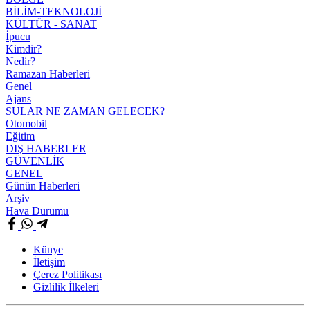
BİLİM-TEKNOLOJİ
KÜLTÜR - SANAT
İpucu
Kimdir?
Nedir?
Ramazan Haberleri
Genel
Ajans
SULAR NE ZAMAN GELECEK?
Otomobil
Eğitim
DIŞ HABERLER
GÜVENLİK
GENEL
Günün Haberleri
Arşiv
Hava Durumu
Künye
İletişim
Çerez Politikası
Gizlilik İlkeleri