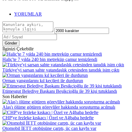
YORUMLAR
Gönder
İlginizi Çekebilir
Haliç'te 7 yılda 240 bin metreküp çamur temizlendi
Türkiye'yi sarsan sahte vatandaşlık çetesinden tanıdık isim çıktı
Orman yangınlarını kıl keçileri ile durdurun
Etimesgut Belediye Başkanı Beşikçioğlu ile 39 kişi tutuklandı
Son Haberler
Alaş'ı ölüme götüren görevliler hakkında soruşturma açılmalı
CHP'ye fezleke kıskacı | Özel ve Ağbaba hedefte
Otomobil İETT otobüsüne çarptı, üç can kaybı var