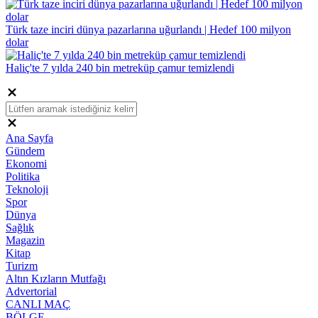
Türk taze inciri dünya pazarlarına uğurlandı | Hedef 100 milyon
dolar
Haliç'te 7 yılda 240 bin metreküp çamur temizlendi
Ana Sayfa
Gündem
Ekonomi
Politika
Teknoloji
Spor
Dünya
Sağlık
Magazin
Kitap
Turizm
Altın Kızların Mutfağı
Advertorial
CANLI MAÇ
BÖLGE