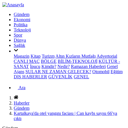
Gündem
Ekonomi
Politika
Teknoloji
Spor
Dünya
Sağlık
Magazin
Kitap
Turizm
Altın Kızların Mutfağı
Advertorial
CANLI MAÇ
BÖLGE
BİLİM-TEKNOLOJİ
KÜLTÜR -
SANAT
İpucu
Kimdir?
Nedir?
Ramazan Haberleri
Genel
Ajans
SULAR NE ZAMAN GELECEK?
Otomobil
Eğitim
DIŞ HABERLER
GÜVENLİK
GENEL
Ara
Haberler
Gündem
Kartalkaya'da otel yangını faciası | Can kaybı sayısı 66'ya
çıktı