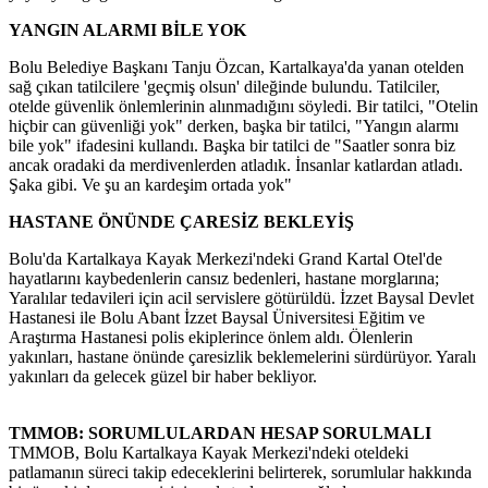
YANGIN ALARMI BİLE YOK
Bolu Belediye Başkanı Tanju Özcan, Kartalkaya'da yanan otelden
sağ çıkan tatilcilere 'geçmiş olsun' dileğinde bulundu. Tatilciler,
otelde güvenlik önlemlerinin alınmadığını söyledi. Bir tatilci, "Otelin
hiçbir can güvenliği yok" derken, başka bir tatilci, "Yangın alarmı
bile yok" ifadesini kullandı. Başka bir tatilci de "Saatler sonra biz
ancak oradaki da merdivenlerden atladık. İnsanlar katlardan atladı.
Şaka gibi. Ve şu an kardeşim ortada yok"
HASTANE ÖNÜNDE ÇARESİZ BEKLEYİŞ
Bolu'da Kartalkaya Kayak Merkezi'ndeki Grand Kartal Otel'de
hayatlarını kaybedenlerin cansız bedenleri, hastane morglarına;
Yaralılar tedavileri için acil servislere götürüldü. İzzet Baysal Devlet
Hastanesi ile Bolu Abant İzzet Baysal Üniversitesi Eğitim ve
Araştırma Hastanesi polis ekiplerince önlem aldı. Ölenlerin
yakınları, hastane önünde çaresizlik beklemelerini sürdürüyor. Yaralı
yakınları da gelecek güzel bir haber bekliyor.
TMMOB: SORUMLULARDAN HESAP SORULMALI
TMMOB, Bolu Kartalkaya Kayak Merkezi'ndeki oteldeki
patlamanın süreci takip edeceklerini belirterek, sorumlular hakkında