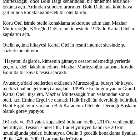
Murtezaoğlu, önce Bolu Dağı kenarındaki bir dinlenme tesisinde
lokanta açtı. Ardından şubeleri artırırken Bolu Dağı'nda kötü hava
şartlarında konaklanabilecek bir otel kurdu.
Koru Otel isimle otelle konaklama sektörüne adım atan Mazhar
Murtezaoğlu, Köroğlu Dağları'nın tepesinde 1978'de Kartal Otel'in
kapılarını açtı.
Otelin açılma hikayesi Kartal Otel'in resmi internet sitesinde şu
sözlerle anlatılıyor:
"Hayatını dağlarda, kimsenin gitmeye cesaret edemediği yerlerde
geçiren, 'deli' lakabını edinen Mazhar Murtezaoğlu kafasına koydu:
Bolu’da bir kayak tesisi açacaktı."
Avusturya'daki otellerden etkilenen Murtezaoğlu, burayı bir kayak
merkezi haline getirmeyi amaçladı. 1998'de ise bugün yanan Grand
Kartal Otel'i inşa etti. Mazhar Murtezaoğlu’nun vefatından sonra
oteli, kızı Emine Ergül ve damadı Halit Ergül'ün devraldığı belirtildi.
Halit Ergül aynı zamanda Batı Karadeniz Otelciler Derneği Başkanı
olarak görev yapıyor.
161 oda ve 350 yatak kapasitesi bulunan otelin, 2015'te yenilendiği
belirtiliyor. Tesisin 7 adet lifti, 1 adet yürüyen bandı ve 20 km
uzunluğunda pistleri bulunuyor. Otelin 3 gecelik konaklama fiyatları
99 ila 148 bin 500 TL arasında değişiyor.