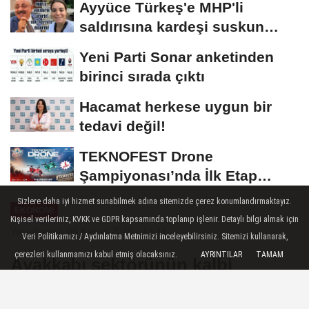
Ayyüce Türkeş'e MHP'li
saldırısına kardeşi suskun
kalmadı
Yeni Parti Sonar anketinden
birinci sırada çıktı
Hacamat herkese uygun bir
tedavi değil!
TEKNOFEST Drone
Şampiyonası’nda İlk Etap
Heyecanı Şırnak’ta
Sizlere daha iyi hizmet sunabilmek adına sitemizde çerez konumlandırmaktayız.
EKONOMI
Kişisel verileriniz, KVKK ve GDPR kapsamında toplanıp işlenir. Detaylı bilgi almak için
Yayınlanma: 05 Kasım 2025 - 12:41
Veri Politikamızı / Aydınlatma Metnimizi inceleyebilirsiniz. Sitemizi kullanarak,
çerezleri kullanmamızı kabul etmiş olacaksınız.
AYRINTILAR
TAMAM
Ayakkabı sektörünün kalbi
AYSAF'ta atacak