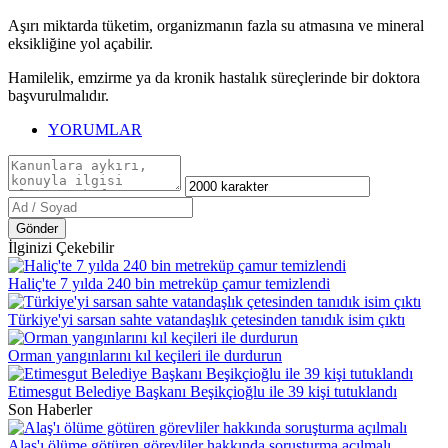
Aşırı miktarda tüketim, organizmanın fazla su atmasına ve mineral
eksikliğine yol açabilir.
Hamilelik, emzirme ya da kronik hastalık süreçlerinde bir doktora
başvurulmalıdır.
YORUMLAR
Gönder
İlginizi Çekebilir
Haliç'te 7 yılda 240 bin metreküp çamur temizlendi
Türkiye'yi sarsan sahte vatandaşlık çetesinden tanıdık isim çıktı
Orman yangınlarını kıl keçileri ile durdurun
Etimesgut Belediye Başkanı Beşikçioğlu ile 39 kişi tutuklandı
Son Haberler
Alaş'ı ölüme götüren görevliler hakkında soruşturma açılmalı