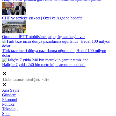
CHP'ye fezleke kıskacı | Özel ve Ağbaba hedefte
Otomobil İETT otobüsüne çarptı, üç can kaybı var
Türk taze inciri dünya pazarlarına uğurlandı | Hedef 100 milyon
dolar
Haliç'te 7 yılda 240 bin metreküp çamur temizlendi
Ana Sayfa
Gündem
Ekonomi
Politika
Teknoloji
Spor