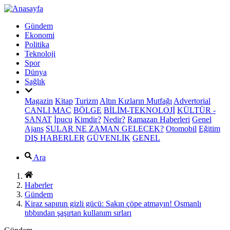
Gündem
Ekonomi
Politika
Teknoloji
Spor
Dünya
Sağlık
Magazin
Kitap
Turizm
Altın Kızların Mutfağı
Advertorial
CANLI MAÇ
BÖLGE
BİLİM-TEKNOLOJİ
KÜLTÜR -
SANAT
İpucu
Kimdir?
Nedir?
Ramazan Haberleri
Genel
Ajans
SULAR NE ZAMAN GELECEK?
Otomobil
Eğitim
DIŞ HABERLER
GÜVENLİK
GENEL
Ara
Haberler
Gündem
Kiraz sapının gizli gücü: Sakın çöpe atmayın! Osmanlı
tıbbından şaşırtan kullanım sırları