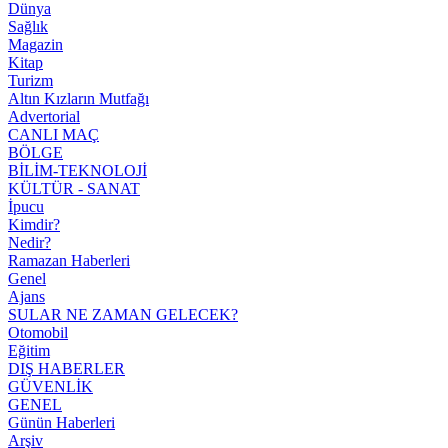
Dünya
Sağlık
Magazin
Kitap
Turizm
Altın Kızların Mutfağı
Advertorial
CANLI MAÇ
BÖLGE
BİLİM-TEKNOLOJİ
KÜLTÜR - SANAT
İpucu
Kimdir?
Nedir?
Ramazan Haberleri
Genel
Ajans
SULAR NE ZAMAN GELECEK?
Otomobil
Eğitim
DIŞ HABERLER
GÜVENLİK
GENEL
Günün Haberleri
Arşiv