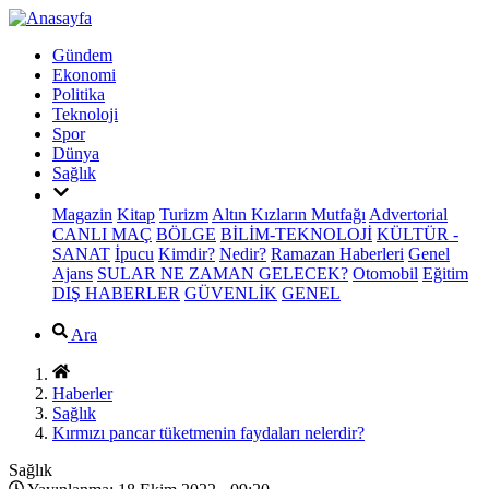
Gündem
Ekonomi
Politika
Teknoloji
Spor
Dünya
Sağlık
Magazin
Kitap
Turizm
Altın Kızların Mutfağı
Advertorial
CANLI MAÇ
BÖLGE
BİLİM-TEKNOLOJİ
KÜLTÜR -
SANAT
İpucu
Kimdir?
Nedir?
Ramazan Haberleri
Genel
Ajans
SULAR NE ZAMAN GELECEK?
Otomobil
Eğitim
DIŞ HABERLER
GÜVENLİK
GENEL
Ara
Haberler
Sağlık
Kırmızı pancar tüketmenin faydaları nelerdir?
Sağlık