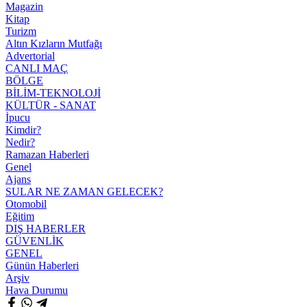
Magazin
Kitap
Turizm
Altın Kızların Mutfağı
Advertorial
CANLI MAÇ
BÖLGE
BİLİM-TEKNOLOJİ
KÜLTÜR - SANAT
İpucu
Kimdir?
Nedir?
Ramazan Haberleri
Genel
Ajans
SULAR NE ZAMAN GELECEK?
Otomobil
Eğitim
DIŞ HABERLER
GÜVENLİK
GENEL
Günün Haberleri
Arşiv
Hava Durumu