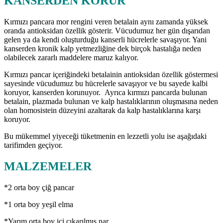
KANSERDEN KORUR
Kırmızı pancara mor rengini veren betalain aynı zamanda yüksek
oranda antioksidan özellik gösterir. Vücudumuz her gün dışarıdan
gelen ya da kendi oluşturduğu kanserli hücrelerle savaşıyor. Yani
kanserden kronik kalp yetmezliğine dek birçok hastalığa neden
olabilecek zararlı maddelere maruz kalıyor.
Kırmızı pancar içeriğindeki betalainin antioksidan özellik göstermesi
sayesinde vücudumuz bu hücrelerle savaşıyor ve bu sayede kalbi
koruyor, kanserden korunuyor. Ayrıca kırmızı pancarda bulunan
betalain, plazmada bulunan ve kalp hastalıklarının oluşmasına neden
olan homosistein düzeyini azaltarak da kalp hastalıklarına karşı
koruyor.
Bu mükemmel yiyeceği tüketmenin en lezzetli yolu ise aşağıdaki
tarifimden geçiyor.
MALZEMELER
*2 orta boy çiğ pancar
*1 orta boy yeşil elma
*Yarım orta boy içi çıkarılmış nar