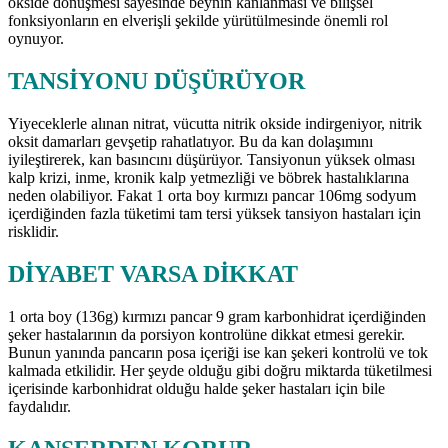
okside dönüşmesi sayesinde beynin kanlanması ve bilişsel
fonksiyonların en elverişli şekilde yürütülmesinde önemli rol
oynuyor.
TANSİYONU DÜŞÜRÜYOR
Yiyeceklerle alınan nitrat, vücutta nitrik okside indirgeniyor, nitrik
oksit damarları gevşetip rahatlatıyor. Bu da kan dolaşımını
iyileştirerek, kan basıncını düşürüyor. Tansiyonun yüksek olması
kalp krizi, inme, kronik kalp yetmezliği ve böbrek hastalıklarına
neden olabiliyor. Fakat 1 orta boy kırmızı pancar 106mg sodyum
içerdiğinden fazla tüketimi tam tersi yüksek tansiyon hastaları için
risklidir.
DİYABET VARSA DİKKAT
1 orta boy (136g) kırmızı pancar 9 gram karbonhidrat içerdiğinden
şeker hastalarının da porsiyon kontrolüne dikkat etmesi gerekir.
Bunun yanında pancarın posa içeriği ise kan şekeri kontrolü ve tok
kalmada etkilidir. Her şeyde olduğu gibi doğru miktarda tüketilmesi
içerisinde karbonhidrat olduğu halde şeker hastaları için bile
faydalıdır.