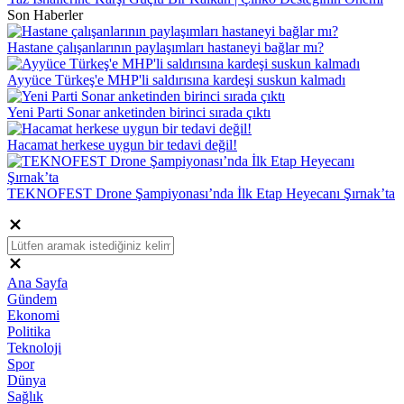
Son Haberler
Hastane çalışanlarının paylaşımları hastaneyi bağlar mı?
Ayyüce Türkeş'e MHP'li saldırısına kardeşi suskun kalmadı
Yeni Parti Sonar anketinden birinci sırada çıktı
Hacamat herkese uygun bir tedavi değil!
TEKNOFEST Drone Şampiyonası’nda İlk Etap Heyecanı Şırnak’ta
Ana Sayfa
Gündem
Ekonomi
Politika
Teknoloji
Spor
Dünya
Sağlık