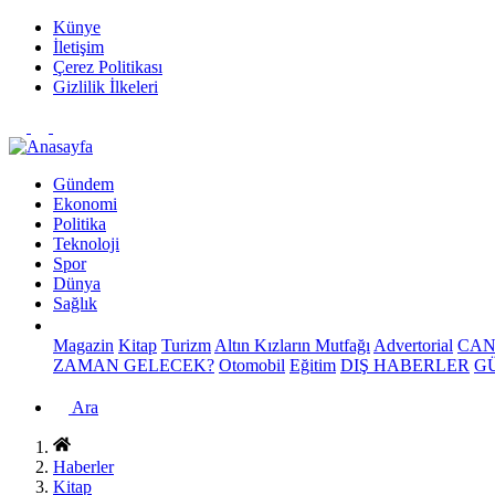
Künye
İletişim
Çerez Politikası
Gizlilik İlkeleri
Gündem
Ekonomi
Politika
Teknoloji
Spor
Dünya
Sağlık
Magazin
Kitap
Turizm
Altın Kızların Mutfağı
Advertorial
CAN
ZAMAN GELECEK?
Otomobil
Eğitim
DIŞ HABERLER
G
Ara
Haberler
Kitap