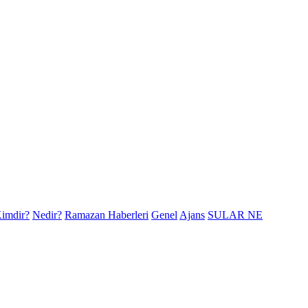
imdir?
Nedir?
Ramazan Haberleri
Genel
Ajans
SULAR NE