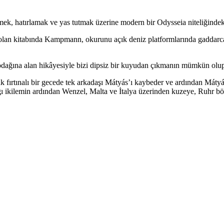
rmek, hatırlamak ve yas tutmak üzerine modern bir Odysseia niteliğindek
olan kitabında Kampmann, okurunu açık deniz platformlarında gaddarca ça
 odağına alan hikâyesiyle bizi dipsiz bir kuyudan çıkmanın mümkün olup
ırtınalı bir gecede tek arkadaşı Mátyás’ı kaybeder ve ardından Mátyás’
ı ikilemin ardından Wenzel, Malta ve İtalya üzerinden kuzeye, Ruhr böl