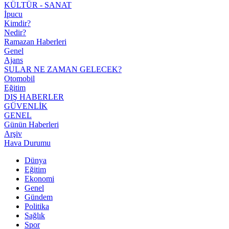
KÜLTÜR - SANAT
İpucu
Kimdir?
Nedir?
Ramazan Haberleri
Genel
Ajans
SULAR NE ZAMAN GELECEK?
Otomobil
Eğitim
DIŞ HABERLER
GÜVENLİK
GENEL
Günün Haberleri
Arşiv
Hava Durumu
Dünya
Eğitim
Ekonomi
Genel
Gündem
Politika
Sağlık
Spor