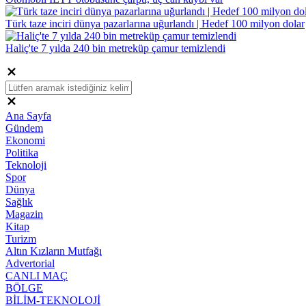
Türk taze inciri dünya pazarlarına uğurlandı | Hedef 100 milyon dolar
Haliç'te 7 yılda 240 bin metreküp çamur temizlendi
Ana Sayfa
Gündem
Ekonomi
Politika
Teknoloji
Spor
Dünya
Sağlık
Magazin
Kitap
Turizm
Altın Kızların Mutfağı
Advertorial
CANLI MAÇ
BÖLGE
BİLİM-TEKNOLOJİ