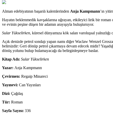
Alman edebiyatının başarılı kalemlerinden
Anja Kampmann
’ın yiti
Hayatın beklenmedik kavşaklarına uğrayan, etkileyici lirik bir roman 
ve evinin peşine düşen bir adamın arayışıyla buluşturuyor.
Sular Yükselirken
, küresel dünyamıza kök salan varoluşsal yalnızlığı
Açık denizde petrol sondajı yapan namı diğer Waclaw Wenzel Groszak f
belirsizdir: Geri dönüp petrol çıkarmaya devam edecek midir? Yaşadığ
dönüş yolunu bulup bulamayacağı da belirginleşmeye baslar.
Kitap Adı:
Sular Yükselirken
Yazar:
Anja Kampmann
Çevirmen:
Regaip Minareci
Yayınevi:
Can Yayınları
Dizi:
Çağdaş
Tür:
Roman
Sayfa Sayısı:
336