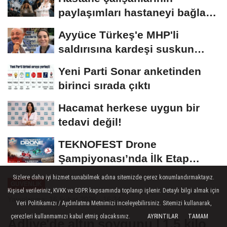
paylaşımları hastaneyi bağlar
mı?
Ayyüce Türkeş'e MHP'li
saldırısına kardeşi suskun
kalmadı
Yeni Parti Sonar anketinden
birinci sırada çıktı
Hacamat herkese uygun bir
tedavi değil!
TEKNOFEST Drone
Şampiyonası’nda İlk Etap
Heyecanı Şırnak’ta
Sizlere daha iyi hizmet sunabilmek adına sitemizde çerez konumlandırmaktayız.
GÜVENLİK
Kişisel verileriniz, KVKK ve GDPR kapsamında toplanıp işlenir. Detaylı bilgi almak için
Yayınlanma: 16 Şubat 2026 - 16:34
Veri Politikamızı / Aydınlatma Metnimizi inceleyebilirsiniz. Sitemizi kullanarak,
çerezleri kullanmamızı kabul etmiş olacaksınız.
AYRINTILAR
TAMAM
Adliye'de altın soygunu | 1.5 kilo