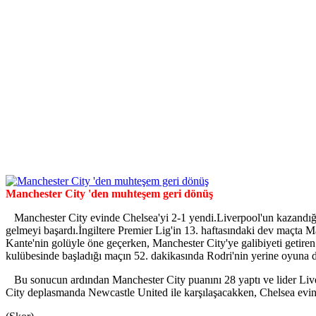
Manchester City 'den muhteşem geri dönüş
Manchester City evinde Chelsea'yi 2-1 yendi.Liverpool'un kazandığı İ
gelmeyi başardı.İngiltere Premier Lig'in 13. haftasındaki dev maçta M
Kante'nin golüyle öne geçerken, Manchester City'ye galibiyeti getir
kulübesinde başladığı maçın 52. dakikasında Rodri'nin yerine oyuna d
Bu sonucun ardından Manchester City puanını 28 yaptı ve lider Liverp
City deplasmanda Newcastle United ile karşılaşacakken, Chelsea ev