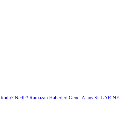
imdir?
Nedir?
Ramazan Haberleri
Genel
Ajans
SULAR NE