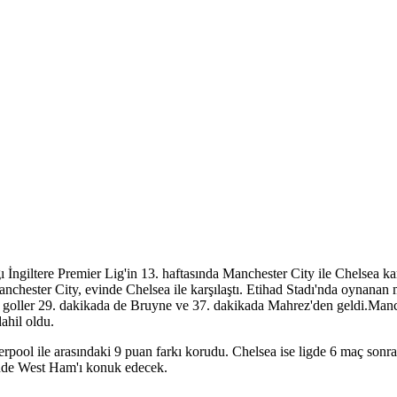
ngiltere Premier Lig'in 13. haftasında Manchester City ile Chelsea kar
anchester City, evinde Chelsea ile karşılaştı. Etihad Stadı'nda oynanan
en goller 29. dakikada de Bruyne ve 37. dakikada Mahrez'den geldi.Man
ahil oldu.
ool ile arasındaki 9 puan farkı korudu. Chelsea ise ligde 6 maç sonra
inde West Ham'ı konuk edecek.