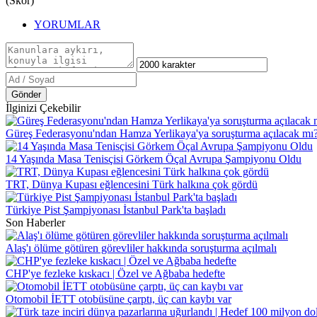
(Skor)
YORUMLAR
Gönder
İlginizi Çekebilir
Güreş Federasyonu'ndan Hamza Yerlikaya'ya soruşturma açılacak mı
14 Yaşında Masa Tenisçisi Görkem Öçal Avrupa Şampiyonu Oldu
TRT, Dünya Kupası eğlencesini Türk halkına çok gördü
Türkiye Pist Şampiyonası İstanbul Park'ta başladı
Son Haberler
Alaş'ı ölüme götüren görevliler hakkında soruşturma açılmalı
CHP'ye fezleke kıskacı | Özel ve Ağbaba hedefte
Otomobil İETT otobüsüne çarptı, üç can kaybı var