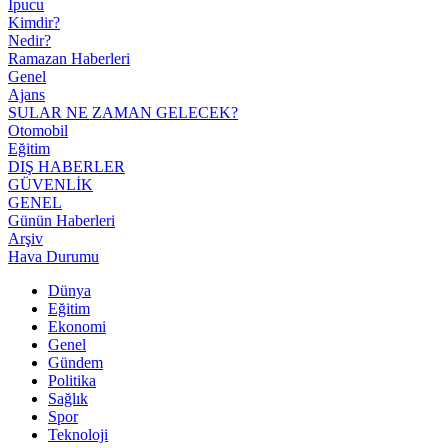
İpucu
Kimdir?
Nedir?
Ramazan Haberleri
Genel
Ajans
SULAR NE ZAMAN GELECEK?
Otomobil
Eğitim
DIŞ HABERLER
GÜVENLİK
GENEL
Günün Haberleri
Arşiv
Hava Durumu
Dünya
Eğitim
Ekonomi
Genel
Gündem
Politika
Sağlık
Spor
Teknoloji