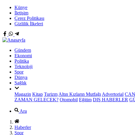
Künye
İletişim
Çerez Politikası
Gizlilik İlkeleri
Gündem
Ekonomi
Politika
Teknoloji
Spor
Dünya
Sağlık
Magazin
Kitap
Turizm
Altın Kızların Mutfağı
Advertorial
CAN
ZAMAN GELECEK?
Otomobil
Eğitim
DIŞ HABERLER
G
Ara
Haberler
Spor