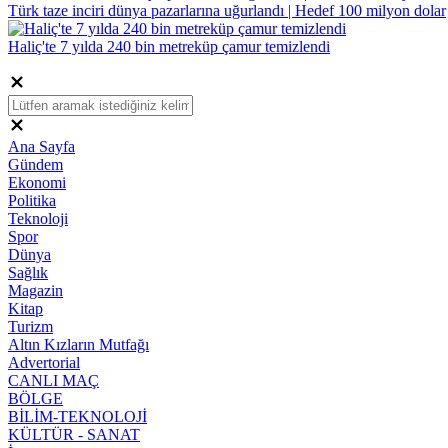
Türk taze inciri dünya pazarlarına uğurlandı | Hedef 100 milyon dolar
Haliç'te 7 yılda 240 bin metreküp çamur temizlendi
Ana Sayfa
Gündem
Ekonomi
Politika
Teknoloji
Spor
Dünya
Sağlık
Magazin
Kitap
Turizm
Altın Kızların Mutfağı
Advertorial
CANLI MAÇ
BÖLGE
BİLİM-TEKNOLOJİ
KÜLTÜR - SANAT