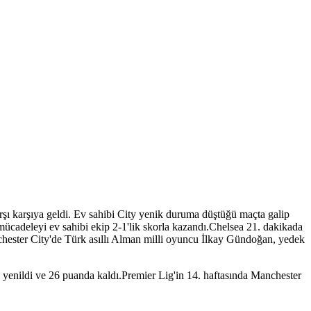
şı karşıya geldi. Ev sahibi City yenik duruma düştüğü maçta galip
 mücadeleyi ev sahibi ekip 2-1'lik skorla kazandı.Chelsea 21. dakikada
chester City'de Türk asıllı Alman milli oyuncu İlkay Gündoğan, yedek
 yenildi ve 26 puanda kaldı.Premier Lig'in 14. haftasında Manchester