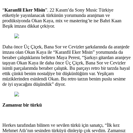
“
Karanfil Eker Misin
”. 22 Kasım’da Sony Music Türkiye
etiketiyle yayınlanacak türkünün yorumunda aranjman ve
prodüksiyonda Okan Kaya, mix ve mastering’te ise Bahri Kaan
Beşik imzası dikkat çekiyor.
Daha önce Üç Çiçek, Bana Sor ve Cevizler şarkılarında da aranjede
imzası olan Okan Kaya ile “Karanfil Eker Misin” yorumunda da
beraber çalıştıklarını belirten Maya Perest, “Şarkıyı gitardan aranjeye
taşıyan Okan Kaya ile daha önce Üç Çiçek, Bana Sor ve Cevizler
isimli parçalarımda beraber çalıştık. Bu parçayı retro bir tarzda hayal
ettik çünkü benim nostaljiye bir düşkünlüğüm var. Yeşilçam
müziklerinden esinlendi Okan. Bu retro tarzın benim puslu sesime
de iyi uyacağını düşündük” diyor.
Zamansız bir türkü
Herkes tarafından bilinen ve sevilen türkü için sanatçı, “İlk kez
Mehmet Atlı’nın sesinden türküyü dinleyip çok sevdim. Zamansız