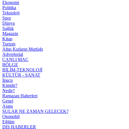
Ekonomi
Politika
Teknoloji
Spor
Dünya
Sağlık
Magazin
Kitap
Turizm
Altın Kızların Mutfağı
Advertorial
CANLI MAÇ
BÖLGE
BİLİM-TEKNOLOJİ
KÜLTÜR - SANAT
İpucu
Kimdir?
Nedir?
Ramazan Haberleri
Genel
Ajans
SULAR NE ZAMAN GELECEK?
Otomobil
Eğitim
DIŞ HABERLER