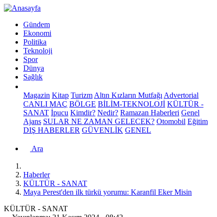
Gündem
Ekonomi
Politika
Teknoloji
Spor
Dünya
Sağlık
Magazin
Kitap
Turizm
Altın Kızların Mutfağı
Advertorial
CANLI MAÇ
BÖLGE
BİLİM-TEKNOLOJİ
KÜLTÜR -
SANAT
İpucu
Kimdir?
Nedir?
Ramazan Haberleri
Genel
Ajans
SULAR NE ZAMAN GELECEK?
Otomobil
Eğitim
DIŞ HABERLER
GÜVENLİK
GENEL
Ara
Haberler
KÜLTÜR - SANAT
Maya Perest'den ilk türkü yorumu: Karanfil Eker Misin
KÜLTÜR - SANAT