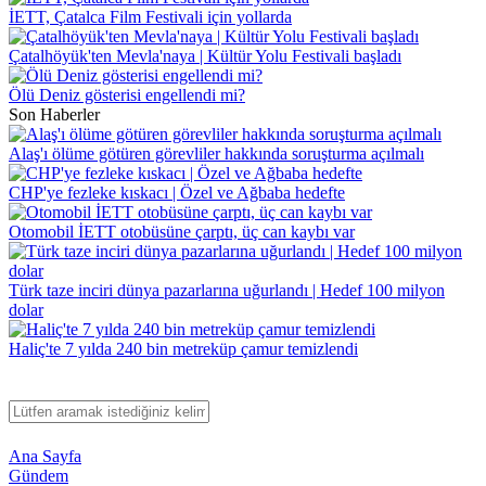
İETT, Çatalca Film Festivali için yollarda
Çatalhöyük'ten Mevla'naya | Kültür Yolu Festivali başladı
Ölü Deniz gösterisi engellendi mi?
Son Haberler
Alaş'ı ölüme götüren görevliler hakkında soruşturma açılmalı
CHP'ye fezleke kıskacı | Özel ve Ağbaba hedefte
Otomobil İETT otobüsüne çarptı, üç can kaybı var
Türk taze inciri dünya pazarlarına uğurlandı | Hedef 100 milyon
dolar
Haliç'te 7 yılda 240 bin metreküp çamur temizlendi
Ana Sayfa
Gündem