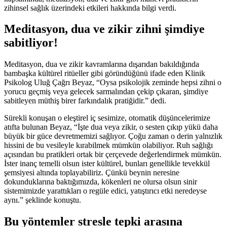
zihinsel sağlık üzerindeki etkileri hakkında bilgi verdi.
Meditasyon, dua ve zikir zihni şimdiye
sabitliyor!
Meditasyon, dua ve zikir kavramlarına dışarıdan bakıldığında
bambaşka kültürel ritüeller gibi göründüğünü ifade eden Klinik
Psikolog Uluğ Çağrı Beyaz, “Oysa psikolojik zeminde hepsi zihni o
yorucu geçmiş veya gelecek sarmalından çekip çıkaran, şimdiye
sabitleyen müthiş birer farkındalık pratiğidir.” dedi.
Sürekli konuşan o eleştirel iç sesimize, otomatik düşüncelerimize
atıfta bulunan Beyaz, “İşte dua veya zikir, o sesten çıkıp yükü daha
büyük bir güce devretmemizi sağlıyor. Çoğu zaman o derin yalnızlık
hissini de bu vesileyle kırabilmek mümkün olabiliyor. Ruh sağlığı
açısından bu pratikleri ortak bir çerçevede değerlendirmek mümkün.
İster inanç temelli olsun ister kültürel, bunları genellikle tevekkül
şemsiyesi altında toplayabiliriz. Çünkü beynin neresine
dokunduklarına baktığımızda, kökenleri ne olursa olsun sinir
sistemimizde yarattıkları o regüle edici, yatıştırıcı etki neredeyse
aynı.” şeklinde konuştu.
Bu yöntemler stresle tepki arasına