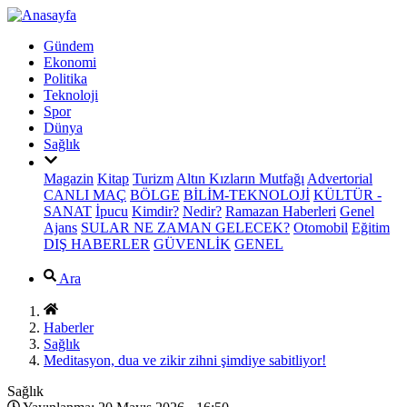
Gündem
Ekonomi
Politika
Teknoloji
Spor
Dünya
Sağlık
Magazin
Kitap
Turizm
Altın Kızların Mutfağı
Advertorial
CANLI MAÇ
BÖLGE
BİLİM-TEKNOLOJİ
KÜLTÜR -
SANAT
İpucu
Kimdir?
Nedir?
Ramazan Haberleri
Genel
Ajans
SULAR NE ZAMAN GELECEK?
Otomobil
Eğitim
DIŞ HABERLER
GÜVENLİK
GENEL
Ara
Haberler
Sağlık
Meditasyon, dua ve zikir zihni şimdiye sabitliyor!
Sağlık