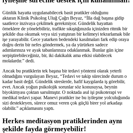
iyileşme sürecine destek için kullanılmalı!
Günlük hayatta uygulanabilecek basit pratikler olduğunu
aktaran Klinik Psikolog Uluğ Çağrı Beyaz, “İlla dağ başına gidip
saatlerce inzivaya çekilmek gerekmiyor. Gündelik hayattan
örneklere de yönelebiliriz, trafikte sıkıştığınızda içinizden ritmik bir
şekilde dua okumak veya sizi yatıştıran bir kelimeyi tekrarlamak bile
işe yarayabilir. Gece yatarken bedendeki kasılmaları fark edip oraya
doğru derin bir nefes göndermek, ya da yürürken sadece
adımlarınıza ve ayak tabanlarınıza odaklanmak. Bunlar gün içine
serpiştirebileceğiniz, bir, iki dakikalık ama etkisi olabilecek
molalardır.” dedi.
Ancak bu pratiklerin tek başına bir tedavi yöntemi olarak yeterli
olmadığını vurgulayan Beyaz, “Tedavi ve takip sürecinde durum o
kadar basit değil. Gündelik streslerde, hafif kaygılarda iş görebilir,
evet. Ancak yoğun psikolojik sorunlar söz konusuysa, beynin
biyokimyası çoktan sarsılmıştır. O noktada asıl işi psikoterapi ve
medikal tedavi yapar. Manevi pratikler ise bu iyileşme yolculuğunda
sizi destekleyen, sürece omuz veren çok güçlü birer yol arkadaşı
olabilir.” açıklamasını yaptı.
Herkes meditasyon pratiklerinden aynı
şekilde fayda görmeyebilir!