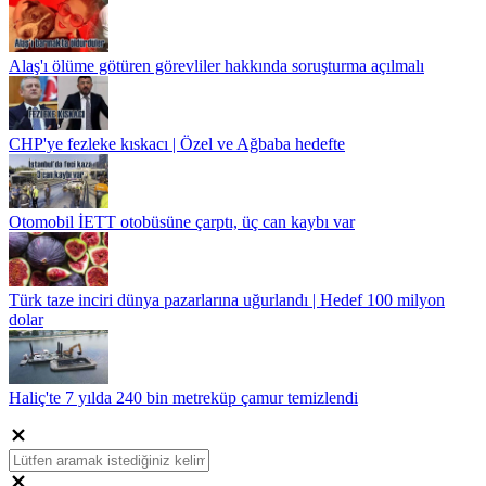
Alaş'ı ölüme götüren görevliler hakkında soruşturma açılmalı
CHP'ye fezleke kıskacı | Özel ve Ağbaba hedefte
Otomobil İETT otobüsüne çarptı, üç can kaybı var
Türk taze inciri dünya pazarlarına uğurlandı | Hedef 100 milyon
dolar
Haliç'te 7 yılda 240 bin metreküp çamur temizlendi