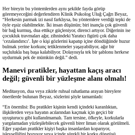
Her bireyin bu yöntemlerden aynı şekilde fayda görüp
göremeyeceğini değerlendiren Klinik Psikolog Uluğ Çağrı Beyaz,
“Herkesin parmak izi nasıl farklıysa, bu yöntemlere verdiği tepki de
öyle eşsiz olabilmekte. İki insan düşünün; biri inançla çok güvenli
bir bağ kurmuş, dua ettikçe güçleniyor, direnci artıyor. Diğerinin ise
çocukluk travmaları ağır, zihnindeki Yaratıcı figürü çok daha
‘cezalandırıcı’. İşte o kişi gözlerini kapatıp içine döndüğünde huzur
bulmak yerine korkunç tetiklenmeler yaşayabiliyor, ağır bir
suçlulukla baş başa kalabiliyor. Dolayısıyla tek bir şablonu herkese
uydurmak pek de mümkün değil.” dedi.
Manevi pratikler, hayattan kaçış aracı
değil; güvenli bir yüzleşme alanı olmalı!
Meditasyon, dua veya zikirle ruhsal rahatlama arayan bireylere
önerilerde bulunan Beyaz, sözlerini şöyle tamamladı:
“En önemlisi: Bu pratikler kişinin kendi içindeki karanlıktan,
ilişkilerden veya hayatın acılarından kaçmak için geçici bir
uyuşturucu gibi kullanılmamalı. Tam tersine, öfkeyle, korkularla
yargılamadan yüzleşilebilecek güvenli birer liman olarak görülmeli.
Eğer yapılan pratikler kişiyi başka insanlardan koparıyor,
işlevselliğini bozuyor veya içinde sürekli bir korku döngüsü