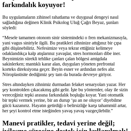
farkındalık koyuyor!
Bu uygulamaların zihinsel rahatlama ve duygusal dengeyi nasıl
sağladığına değinen Klinik Psikolog Uluğ Çağrı Beyaz, şunları
söyledi:
“Mesele tamamen otonom sinir sistemindeki o fren mekanizmasıyla,
yani vagus siniriyle ilgili. Bu pratikleri zihninize attığınız bir çıpa
gibi düşünebiliriz. Nefesimize veya tekrar ettiğiniz kelimeye
odaklandıkça kalp atışlarınız yavaşlar, stres hormonları dibe iner.
Beynimizin sürekli tehlike çanları çalan bölgesi amigdala
sakinlerken; mantıklı karar alan, duyguları yöneten prefrontal
korteks direksiyona geçer. Beyin esner ve ardından nefes alır.
Nöroplastisite dediğimiz şey tam da burada devreye giriyor.
Stres altındayken zihnimiz durmadan felaket senaryoları yazar. Her
şey kontrolden çıkacakmış gibi gelir. İşte bu yöntemler, olay ile sizin
vereceğiniz tepki arasına farkındalık boşluğu koyar. Yani otomatik
bir tepki vermek yerine, bir an durup ‘şu an ne oluyor’ diyebilme
gücü kazanırız. Hayatın getirdiği o belirsizliğe karşı tahammül artar,
her şeyi kontrol etme isteğinden yavaş yavaş vazgeçilebilir.”
Manevi pratikler, tedavi yerine değil;