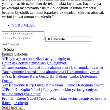
yaratıyorsa, bir uzmandan destek almakta fayda var. İlaçlar veya
psikoterapi maneviyatın asla rakibi değildir. Aslında tam tersi
bedenin biyolojik zeminini toparlayarak duadan, zikirden alınacak
verimi kat kat artıran etkenlerdir.”
YORUMLAR
Gönder
İlginizi Çekebilir
Beyin aşk acısını fiziksel acı gibi algılıyor!
Tansiyonunuz kontrol altına alınmıyorsa | Uzmanından uyarılar
Yaz İshallerine Karşı Güçlü Bir Kalkan | Çinko Desteğinin Önemi
Prof. Dr. Ergün Yücel | Yapay zeka hekim yerine geçmiyor, hekime
ikinci göz oluyor
Son Haberler