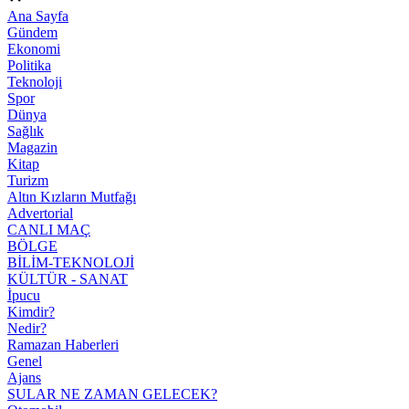
Ana Sayfa
Gündem
Ekonomi
Politika
Teknoloji
Spor
Dünya
Sağlık
Magazin
Kitap
Turizm
Altın Kızların Mutfağı
Advertorial
CANLI MAÇ
BÖLGE
BİLİM-TEKNOLOJİ
KÜLTÜR - SANAT
İpucu
Kimdir?
Nedir?
Ramazan Haberleri
Genel
Ajans
SULAR NE ZAMAN GELECEK?