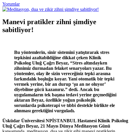
Yorumlar
Manevi pratikler zihni şimdiye
sabitliyor!
Bu yöntemlerin, sinir sistemini yatıştırarak stres
tepkisini azaltabildiğine dikkat çeken Klinik
Psikolog Uluğ Çağrı Beyaz, “
Stres altındayken
zihnimiz durmadan felaket senaryoları yazar. Bu
yöntemler, olay ile sizin vereceğiniz tepki arasına
farkındalık boşluğu koyar. Yani otomatik bir tepki
vermek yerine, bir an durup ‘şu an ne oluyor’
diyebilme gücü kazanırız.” dedi. Ancak bu
uygulamaların tek başına tedavi yerine geçmediğini
aktaran Beyaz, özellikle yoğun psikolojik
sorunlarda psikoterapi ve tıbbi destekle birlikte ele
alınması gerektiğini vurguladı.
Üsküdar Üniversitesi NPİSTANBUL Hastanesi Klinik Psikolog
Uluğ Çağrı Beyaz, 21 Mayıs Dünya Meditasyon Günü
kapsamında, meditasyon, dua ve zikir gibi manevi pratiklerin