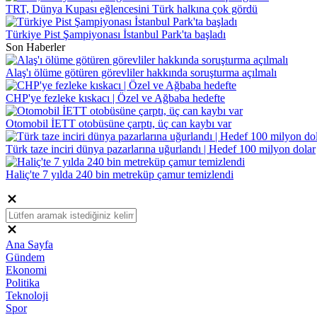
TRT, Dünya Kupası eğlencesini Türk halkına çok gördü
Türkiye Pist Şampiyonası İstanbul Park'ta başladı
Son Haberler
Alaş'ı ölüme götüren görevliler hakkında soruşturma açılmalı
CHP'ye fezleke kıskacı | Özel ve Ağbaba hedefte
Otomobil İETT otobüsüne çarptı, üç can kaybı var
Türk taze inciri dünya pazarlarına uğurlandı | Hedef 100 milyon dolar
Haliç'te 7 yılda 240 bin metreküp çamur temizlendi
Ana Sayfa
Gündem
Ekonomi
Politika
Teknoloji
Spor