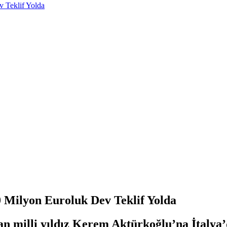
 Teklif Yolda
Milyon Euroluk Dev Teklif Yolda
n milli yıldız Kerem Aktürkoğlu’na İtalya’da