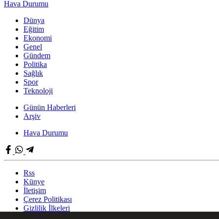
Hava Durumu
Dünya
Eğitim
Ekonomi
Genel
Gündem
Politika
Sağlık
Spor
Teknoloji
Günün Haberleri
Arşiv
Hava Durumu
Rss
Künye
İletişim
Çerez Politikası
Gizlilik İlkeleri