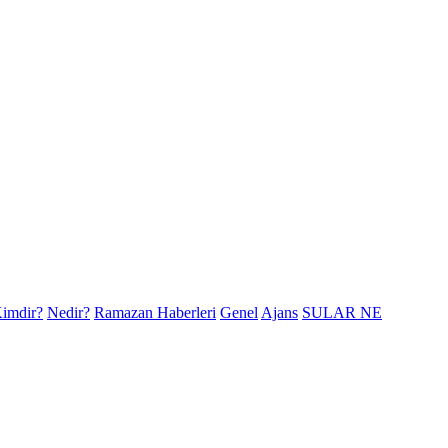
imdir?
Nedir?
Ramazan Haberleri
Genel
Ajans
SULAR NE