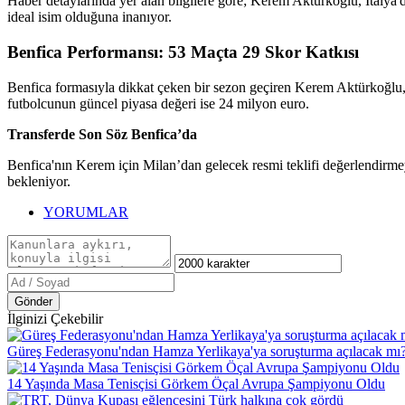
Haber detaylarında yer alan bilgilere göre; Kerem Aktürkoğlu, İtalya'
ideal isim olduğuna inanıyor.
Benfica Performansı: 53 Maçta 29 Skor Katkısı
Benfica formasıyla dikkat çeken bir sezon geçiren Kerem Aktürkoğlu, 
futbolcunun güncel piyasa değeri ise 24 milyon euro.
Transferde Son Söz Benfica’da
Benfica'nın Kerem için Milan’dan gelecek resmi teklifi değerlendirmey
bekleniyor.
YORUMLAR
Gönder
İlginizi Çekebilir
Güreş Federasyonu'ndan Hamza Yerlikaya'ya soruşturma açılacak mı
14 Yaşında Masa Tenisçisi Görkem Öçal Avrupa Şampiyonu Oldu