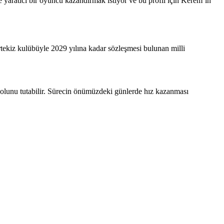
 yaratıcı bir oyuncu kazandırmak istiyor ve bu profil için Kerem’in
tekiz kulübüyle 2029 yılına kadar sözleşmesi bulunan milli
 yolunu tutabilir. Sürecin önümüzdeki günlerde hız kazanması