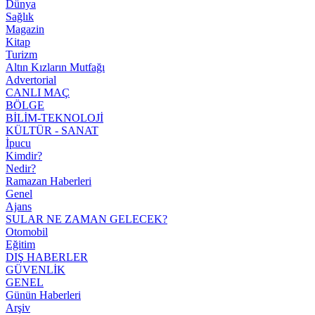
Dünya
Sağlık
Magazin
Kitap
Turizm
Altın Kızların Mutfağı
Advertorial
CANLI MAÇ
BÖLGE
BİLİM-TEKNOLOJİ
KÜLTÜR - SANAT
İpucu
Kimdir?
Nedir?
Ramazan Haberleri
Genel
Ajans
SULAR NE ZAMAN GELECEK?
Otomobil
Eğitim
DIŞ HABERLER
GÜVENLİK
GENEL
Günün Haberleri
Arşiv