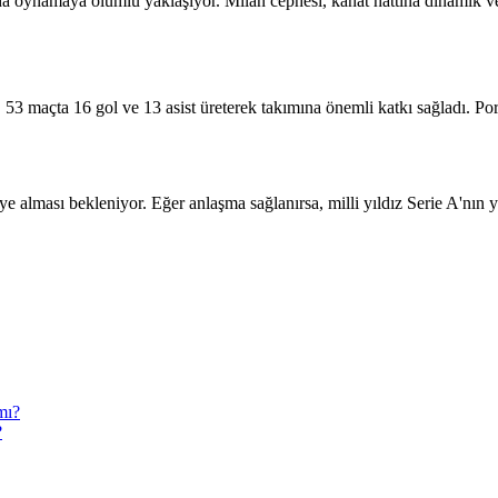
da oynamaya olumlu yaklaşıyor. Milan cephesi, kanat hattına dinamik ve
53 maçta 16 gol ve 13 asist üreterek takımına önemli katkı sağladı. Por
e alması bekleniyor. Eğer anlaşma sağlanırsa, milli yıldız Serie A'nın
?