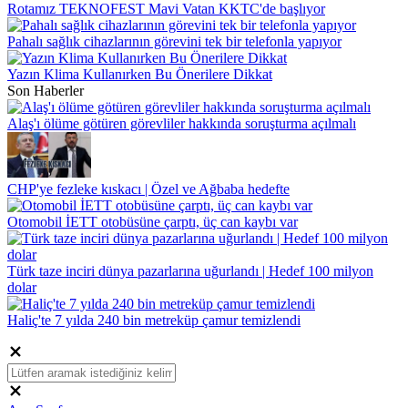
Rotamız TEKNOFEST Mavi Vatan KKTC'de başlıyor
Pahalı sağlık cihazlarının görevini tek bir telefonla yapıyor
Yazın Klima Kullanırken Bu Önerilere Dikkat
Son Haberler
Alaş'ı ölüme götüren görevliler hakkında soruşturma açılmalı
CHP'ye fezleke kıskacı | Özel ve Ağbaba hedefte
Otomobil İETT otobüsüne çarptı, üç can kaybı var
Türk taze inciri dünya pazarlarına uğurlandı | Hedef 100 milyon
dolar
Haliç'te 7 yılda 240 bin metreküp çamur temizlendi