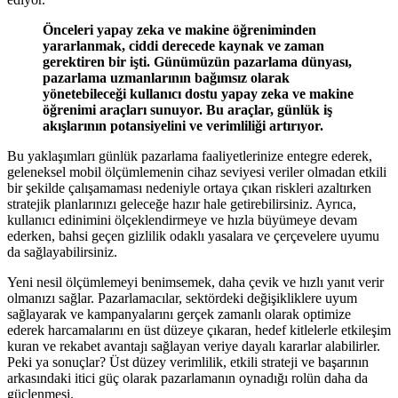
Önceleri yapay zeka ve makine öğreniminden
yararlanmak, ciddi derecede kaynak ve zaman
gerektiren bir işti. Günümüzün pazarlama dünyası,
pazarlama uzmanlarının bağımsız olarak
yönetebileceği kullanıcı dostu yapay zeka ve makine
öğrenimi araçları sunuyor. Bu araçlar, günlük iş
akışlarının potansiyelini ve verimliliği artırıyor.
Bu yaklaşımları günlük pazarlama faaliyetlerinize entegre ederek,
geleneksel mobil ölçümlemenin cihaz seviyesi veriler olmadan etkili
bir şekilde çalışamaması nedeniyle ortaya çıkan riskleri azaltırken
stratejik planlarınızı geleceğe hazır hale getirebilirsiniz. Ayrıca,
kullanıcı edinimini ölçeklendirmeye ve hızla büyümeye devam
ederken, bahsi geçen gizlilik odaklı yasalara ve çerçevelere uyumu
da sağlayabilirsiniz.
Yeni nesil ölçümlemeyi benimsemek, daha çevik ve hızlı yanıt verir
olmanızı sağlar. Pazarlamacılar, sektördeki değişikliklere uyum
sağlayarak ve kampanyalarını gerçek zamanlı olarak optimize
ederek harcamalarını en üst düzeye çıkaran, hedef kitlelerle etkileşim
kuran ve rekabet avantajı sağlayan veriye dayalı kararlar alabilirler.
Peki ya sonuçlar? Üst düzey verimlilik, etkili strateji ve başarının
arkasındaki itici güç olarak pazarlamanın oynadığı rolün daha da
güçlenmesi.