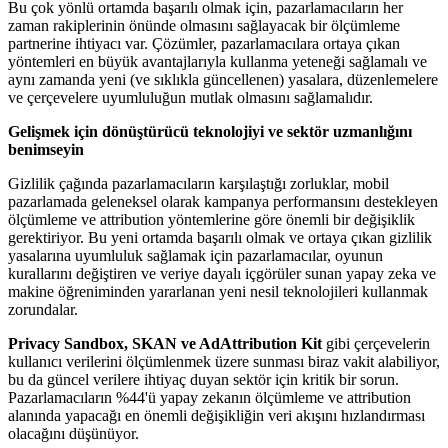
Bu çok yönlü ortamda başarılı olmak için, pazarlamacıların her
zaman rakiplerinin önünde olmasını sağlayacak bir ölçümleme
partnerine ihtiyacı var. Çözümler, pazarlamacılara ortaya çıkan
yöntemleri en büyük avantajlarıyla kullanma yeteneği sağlamalı ve
aynı zamanda yeni (ve sıklıkla güncellenen) yasalara, düzenlemelere
ve çerçevelere uyumluluğun mutlak olmasını sağlamalıdır.
Gelişmek için dönüştürücü teknolojiyi ve sektör uzmanlığını
benimseyin
Gizlilik çağında pazarlamacıların karşılaştığı zorluklar, mobil
pazarlamada geleneksel olarak kampanya performansını destekleyen
ölçümleme ve attribution yöntemlerine göre önemli bir değişiklik
gerektiriyor. Bu yeni ortamda başarılı olmak ve ortaya çıkan gizlilik
yasalarına uyumluluk sağlamak için pazarlamacılar, oyunun
kurallarını değiştiren ve veriye dayalı içgörüler sunan yapay zeka ve
makine öğreniminden yararlanan yeni nesil teknolojileri kullanmak
zorundalar.
Privacy Sandbox, SKAN ve AdAttribution Kit
gibi çerçevelerin
kullanıcı verilerini ölçümlenmek üzere sunması biraz vakit alabiliyor,
bu da güncel verilere ihtiyaç duyan sektör için kritik bir sorun.
Pazarlamacıların %44'ü yapay zekanın ölçümleme ve attribution
alanında yapacağı en önemli değişikliğin veri akışını hızlandırması
olacağını düşünüyor.