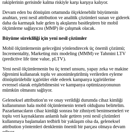
rakiplerinin gerisinde kalma riskiyle karşı karşıya kalıyor.
Devam eden bu dönüşüm ortamında ölçeklenebilir büyümenin
anahtarı, yeni nesil attribution ve analitik çözümleri sunan ve giderek
daha da karmaşık hale gelen iş akışlarını basitleştiren bir mobil
ölçümleme sağlayıcısı (MMP) ile çalışmak olacak.
Büyüme sürekliliği için yeni nesil çözümler
Mobil ölçümlemenin geleceğini yönlendirecek üç önemli çözümü;
Incrementality, Marketing mix modeling (MMM) ve Tahmini LTV
(predictive life time value, pLTV).
Yeni nesil ölçümlemenin bu üç temel unsuru, yapay zeka ve makine
öğrenimi kullanarak toplu ve anonimleştirilmiş verilerden eyleme
dönüştürülebilir içgörüler elde ederek kampanya içgörülerine
evrensel olarak erişilebilmesini ve kampanya optimizasyonunun
mümkün olmasını sağlıyor.
Geleneksel attribution'ın ve onay verildiği durumda cihaz kimliği
kullanımının hala mobil ölçümlemenin temeli olduğunu belirtelim.
Pazarlamacıların cihaz kimliği sonrası bir zihniyeti benimsemeleri ve
toplu veri kaynaklarını anlamlı hale getiren yeni nesil çözümleri
kullanmaya başlamaları tedbirli bir yaklaşım olsa da, geleneksel
attribution yöntemleri denklemin önemli bir parçası olmaya devam
ediyor.