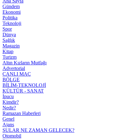
Ana Sayfa
Gündem
Ekonomi
Politika
Teknoloji
Spor
Dünya
Sağlık
Magazin
Kitap
Turizm
Altın Kızların Mutfağı
Advertorial
CANLI MAÇ
BÖLGE
BİLİM-TEKNOLOJİ
KÜLTÜR - SANAT
İpucu
Kimdir?
Nedir?
Ramazan Haberleri
Genel
Ajans
SULAR NE ZAMAN GELECEK?
Otomobil