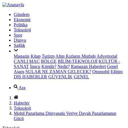
Gündem
Ekonomi
Politika
Teknoloji
Spor
Dünya
Sağlık
Magazin
Kitap
Turizm
Altın Kızların Mutfağı
Advertorial
CANLI MAÇ
BÖLGE
BİLİM-TEKNOLOJİ
KÜLTÜR -
SANAT
İpucu
Kimdir?
Nedir?
Ramazan Haberleri
Genel
Ajans
SULAR NE ZAMAN GELECEK?
Otomobil
Eğitim
DIŞ HABERLER
GÜVENLİK
GENEL
Ara
Haberler
Teknoloji
Mobil Pazarlama Dünyasıda Veriye Dayalı Pazarlamanın
Gücü