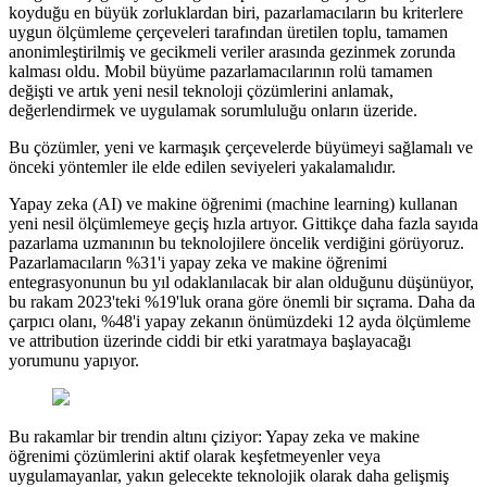
koyduğu en büyük zorluklardan biri, pazarlamacıların bu kriterlere
uygun ölçümleme çerçeveleri tarafından üretilen toplu, tamamen
anonimleştirilmiş ve gecikmeli veriler arasında gezinmek zorunda
kalması oldu. Mobil büyüme pazarlamacılarının rolü tamamen
değişti ve artık yeni nesil teknoloji çözümlerini anlamak,
değerlendirmek ve uygulamak sorumluluğu onların üzeride.
Bu çözümler, yeni ve karmaşık çerçevelerde büyümeyi sağlamalı ve
önceki yöntemler ile elde edilen seviyeleri yakalamalıdır.
Yapay zeka (AI) ve makine öğrenimi (machine learning) kullanan
yeni nesil ölçümlemeye geçiş hızla artıyor. Gittikçe daha fazla sayıda
pazarlama uzmanının bu teknolojilere öncelik verdiğini görüyoruz.
Pazarlamacıların %31'i yapay zeka ve makine öğrenimi
entegrasyonunun bu yıl odaklanılacak bir alan olduğunu düşünüyor,
bu rakam 2023'teki %19'luk orana göre önemli bir sıçrama. Daha da
çarpıcı olanı, %48'i yapay zekanın önümüzdeki 12 ayda ölçümleme
ve attribution üzerinde ciddi bir etki yaratmaya başlayacağı
yorumunu yapıyor.
Bu rakamlar bir trendin altını çiziyor: Yapay zeka ve makine
öğrenimi çözümlerini aktif olarak keşfetmeyenler veya
uygulamayanlar, yakın gelecekte teknolojik olarak daha gelişmiş