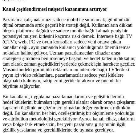
Kanal çeşitlendirmesi müşteri kazanımını artırıyor
Pazarlama çalışmalarınızı sadece mobil ile sınırlamak, günümüzün
dijital ortamında artık geçerli bir strateji değil. Kullanıcıların dikkati
birçok platforma dağıldı ve sadece mobile bağlı kalmak geniş bir
potansiyel müşteri kitlesini kaçırma riski demek. İnternete bağlı TV
(CTV), web, PC ve oyun konsolları sadece yeni ortaya çıkan
kanallar değil, aynı zamanda kullanıcı yolculuğunda önemli temas
noktaları haline geliyor. Uzman pazarlamacılar, cihazlar arası
stratejileri şimdiden benimsemeye başladı ve hedef kitlenin dikkatini,
tam olarak zaman geçirdikleri yerlerde çekmek için harekete geçtiler.
Masaüstündeki görüntülü reklamlardan internete bağlı TV'lerdeki
yayın içi video reklamlara, pazarlamacılar sadece yeni kitlelere
ulaşmakla kalmıyor, rakiplerini geride bırakıyor ve önemli bir
büyüme sağlıyorlar.
Bu kanalların, uygulama pazarlamacılarının ve geliştiricilerinin
hedef kitlelerini bulmaları için gerekli alanlar olarak ortaya çıkışlarını
kapsamlı ölçümleme çözümleri olmadan değerlendirmek mümkün
değil. Bu kanalların her biri, özelleştirilmiş bir ölçümleme yolculuğu
ve attribution metodolojisi gerektiriyor. Ayrıca kanal, cihaz, platform
veya bölge fark etmeksizin, her yeni pazarlama girişiminin ilgili
gizlilik yasalarına ve gerekliliklerine de uyması gerekiyor.