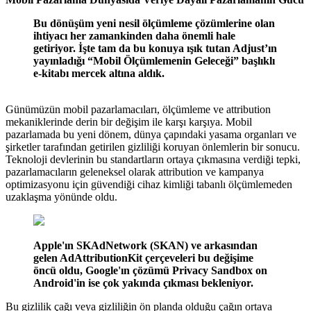
Bu dönüşüm yeni nesil ölçümleme çözümlerine olan
ihtiyacı her zamankinden daha önemli hale
getiriyor. İşte tam da bu konuya ışık tutan Adjust’ın
yayınladığı “Mobil Ölçümlemenin Geleceği” başlıklı
e-kitabı mercek altına aldık.
Günümüzün mobil pazarlamacıları, ölçümleme ve attribution
mekaniklerinde derin bir değişim ile karşı karşıya. Mobil
pazarlamada bu yeni dönem, dünya çapındaki yasama organları ve
şirketler tarafından getirilen gizliliği koruyan önlemlerin bir sonucu.
Teknoloji devlerinin bu standartların ortaya çıkmasına verdiği tepki,
pazarlamacıların geleneksel olarak attribution ve kampanya
optimizasyonu için güvendiği cihaz kimliği tabanlı ölçümlemeden
uzaklaşma yönünde oldu.
Apple'ın SKAdNetwork (SKAN) ve arkasından
gelen AdAttributionKit çerçeveleri bu değişime
öncü oldu, Google'ın çözümü Privacy Sandbox on
Android'in ise çok yakında çıkması bekleniyor.
Bu gizlilik çağı veya gizliliğin ön planda olduğu çağın ortaya