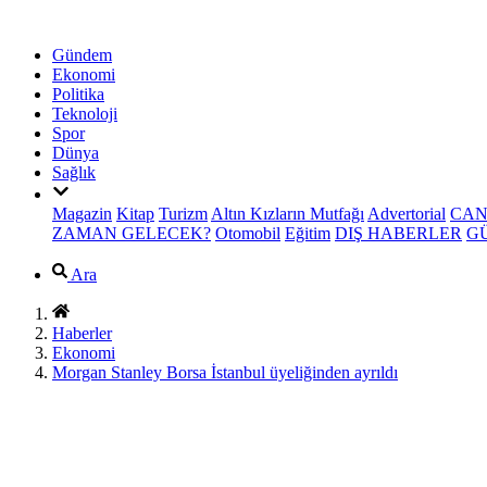
Gündem
Ekonomi
Politika
Teknoloji
Spor
Dünya
Sağlık
Magazin
Kitap
Turizm
Altın Kızların Mutfağı
Advertorial
CAN
ZAMAN GELECEK?
Otomobil
Eğitim
DIŞ HABERLER
G
Ara
Haberler
Ekonomi
Morgan Stanley Borsa İstanbul üyeliğinden ayrıldı