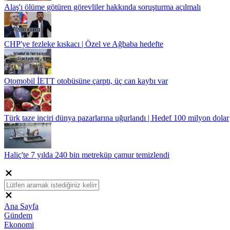
Alaş'ı ölüme götüren görevliler hakkında soruşturma açılmalı
CHP'ye fezleke kıskacı | Özel ve Ağbaba hedefte
Otomobil İETT otobüsüne çarptı, üç can kaybı var
Türk taze inciri dünya pazarlarına uğurlandı | Hedef 100 milyon dolar
Haliç'te 7 yılda 240 bin metreküp çamur temizlendi
Ana Sayfa
Gündem
Ekonomi