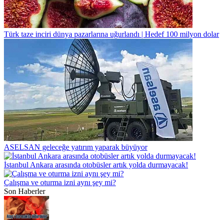
Türk taze inciri dünya pazarlarına uğurlandı | Hedef 100 milyon dolar
ASELSAN geleceğe yatırım yaparak büyüyor
İstanbul Ankara arasında otobüsler artık yolda durmayacak!
Çalışma ve oturma izni aynı şey mi?
Son Haberler