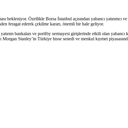
ması bekleniyor. Özellikle Borsa İstanbul açısından yabancı yatırımcı v
nden feragat ederek çekilme kararı, önemli bir hale geliyor.
tırım bankaları ve portföy sermayesi girişlerinde etkili olan yabancı k
n Morgan Stanley’in Türkiye hisse senedi ve menkul kıymet piyasasından