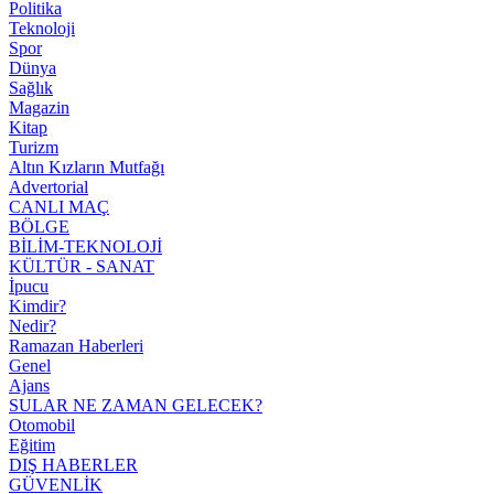
Politika
Teknoloji
Spor
Dünya
Sağlık
Magazin
Kitap
Turizm
Altın Kızların Mutfağı
Advertorial
CANLI MAÇ
BÖLGE
BİLİM-TEKNOLOJİ
KÜLTÜR - SANAT
İpucu
Kimdir?
Nedir?
Ramazan Haberleri
Genel
Ajans
SULAR NE ZAMAN GELECEK?
Otomobil
Eğitim
DIŞ HABERLER
GÜVENLİK