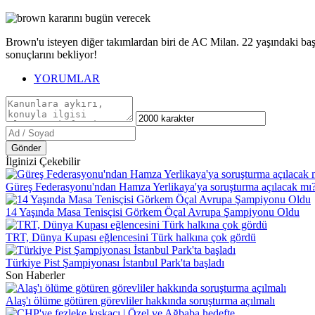
Brown'u isteyen diğer takımlardan biri de AC Milan. 22 yaşındaki başarı
sonuçlarını bekliyor!
YORUMLAR
Gönder
İlginizi Çekebilir
Güreş Federasyonu'ndan Hamza Yerlikaya'ya soruşturma açılacak mı
14 Yaşında Masa Tenisçisi Görkem Öçal Avrupa Şampiyonu Oldu
TRT, Dünya Kupası eğlencesini Türk halkına çok gördü
Türkiye Pist Şampiyonası İstanbul Park'ta başladı
Son Haberler
Alaş'ı ölüme götüren görevliler hakkında soruşturma açılmalı