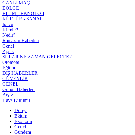
CANLI MAÇ
BÖLGE
BİLİM-TEKNOLOJİ
KÜLTÜR - SANAT
İpucu
Kimdir?
Nedir?
Ramazan Haberleri
Genel
Ajans
SULAR NE ZAMAN GELECEK?
Otomobil
Eğitim
DIŞ HABERLER
GÜVENLİK
GENEL
Günün Haberleri
Arşiv
Hava Durumu
Dünya
Eğitim
Ekonomi
Genel
Gündem