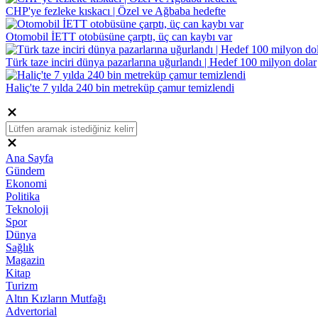
CHP'ye fezleke kıskacı | Özel ve Ağbaba hedefte
Otomobil İETT otobüsüne çarptı, üç can kaybı var
Türk taze inciri dünya pazarlarına uğurlandı | Hedef 100 milyon dolar
Haliç'te 7 yılda 240 bin metreküp çamur temizlendi
Ana Sayfa
Gündem
Ekonomi
Politika
Teknoloji
Spor
Dünya
Sağlık
Magazin
Kitap
Turizm
Altın Kızların Mutfağı
Advertorial