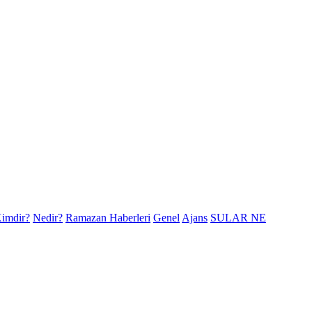
imdir?
Nedir?
Ramazan Haberleri
Genel
Ajans
SULAR NE