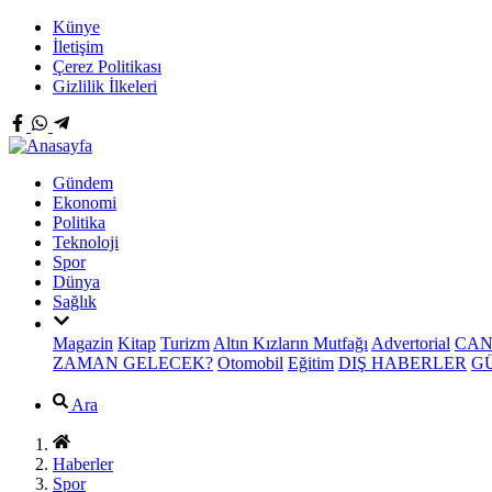
Künye
İletişim
Çerez Politikası
Gizlilik İlkeleri
Gündem
Ekonomi
Politika
Teknoloji
Spor
Dünya
Sağlık
Magazin
Kitap
Turizm
Altın Kızların Mutfağı
Advertorial
CAN
ZAMAN GELECEK?
Otomobil
Eğitim
DIŞ HABERLER
G
Ara
Haberler
Spor