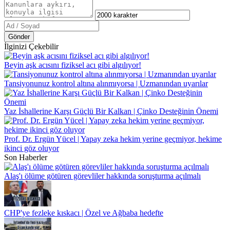
Gönder
İlginizi Çekebilir
Beyin aşk acısını fiziksel acı gibi algılıyor!
Tansiyonunuz kontrol altına alınmıyorsa | Uzmanından uyarılar
Yaz İshallerine Karşı Güçlü Bir Kalkan | Çinko Desteğinin Önemi
Prof. Dr. Ergün Yücel | Yapay zeka hekim yerine geçmiyor, hekime
ikinci göz oluyor
Son Haberler
Alaş'ı ölüme götüren görevliler hakkında soruşturma açılmalı
CHP'ye fezleke kıskacı | Özel ve Ağbaba hedefte