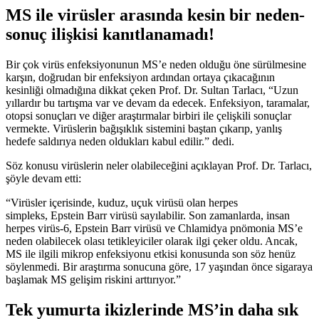
MS ile virüsler arasında kesin bir neden-
sonuç ilişkisi kanıtlanamadı!
Bir çok virüs enfeksiyonunun MS’e neden olduğu öne sürülmesine
karşın, doğrudan bir enfeksiyon ardından ortaya çıkacağının
kesinliği olmadığına dikkat çeken Prof. Dr. Sultan Tarlacı, “Uzun
yıllardır bu tartışma var ve devam da edecek. Enfeksiyon, taramalar,
otopsi sonuçları ve diğer araştırmalar birbiri ile çelişkili sonuçlar
vermekte. Virüslerin bağışıklık sistemini baştan çıkarıp, yanlış
hedefe saldırıya neden oldukları kabul edilir.” dedi.
Söz konusu virüslerin neler olabileceğini açıklayan Prof. Dr. Tarlacı,
şöyle devam etti:
“Virüsler içerisinde, kuduz, uçuk virüsü olan herpes
simpleks,
Epstein Barr virüsü sayılabilir. Son zamanlarda, insan
herpes virüs-6, Epstein Barr virüsü ve Chlamidya pnömonia MS’e
neden olabilecek olası tetikleyiciler olarak ilgi çeker oldu. Ancak,
MS ile ilgili mikrop enfeksiyonu etkisi konusunda son söz henüz
söylenmedi. Bir araştırma sonucuna göre, 17 yaşından önce sigaraya
başlamak MS gelişim riskini arttırıyor.”
Tek yumurta ikizlerinde MS’in daha sık