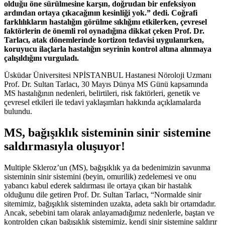
olduğu öne sürülmesine karşın, doğrudan bir enfeksiyon
ardından ortaya çıkacağının kesinliği yok.” dedi.
Coğrafi
farklılıkların hastalığın görülme sıklığını etkilerken, çevresel
faktörlerin de önemli rol oynadığına dikkat çeken Prof. Dr.
Tarlacı, atak dönemlerinde kortizon tedavisi uygulanırken,
koruyucu ilaçlarla hastalığın seyrinin kontrol altına alınmaya
çalışıldığını vurguladı.
Üsküdar Üniversitesi NPİSTANBUL Hastanesi Nöroloji Uzmanı
Prof. Dr. Sultan Tarlacı, 30 Mayıs Dünya MS Günü kapsamında
MS hastalığının nedenleri, belirtileri, risk faktörleri, genetik ve
çevresel etkileri ile tedavi yaklaşımları hakkında açıklamalarda
bulundu.
MS, bağışıklık sisteminin sinir sistemine
saldırmasıyla oluşuyor!
Multiple Skleroz’un (MS), bağışıklık ya da bedenimizin savunma
sisteminin sinir sistemini (beyin, omurilik) zedelemesi ve onu
yabancı kabul ederek saldırması ile ortaya çıkan bir hastalık
olduğunu dile getiren Prof. Dr. Sultan Tarlacı, “Normalde sinir
sitemimiz, bağışıklık sisteminden uzakta, adeta saklı bir ortamdadır.
Ancak, sebebini tam olarak anlayamadığımız nedenlerle, baştan ve
kontrolden çıkan bağışıklık sistemimiz, kendi sinir sistemine saldırır