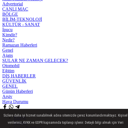
Advertorial
CANLI MAÇ
BÖLGE
BİLİM-TEKNOLOJİ
KÜLTÜR - SANAT
İpucu
Kimdir?
Nedir?
Ramazan Haberleri
Genel
Ajans
SULAR NE ZAMAN GELECEK?
Otomobil
Eğitim
DIŞ HABERLER
GÜVENLİK
GENEL
Günün Haberleri
Arşiv
Hava Durumu
Sizlere daha iyi hizmet sunabilmek adına sitemizde çerez konumlandırmaktayız. Kişisel
Künye
İletişim
verileriniz, KVKK ve GDPR kapsamında toplanıp işlenir. Detaylı bilgi almak için Veri
Çerez Politikası