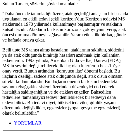
Sultan Tarlacı, sözlerini şöyle tamamladı:
“Daha önce de tanımladığı üzere, atak geçirdiği anlaşılan bir hastada
uygulanan en etkili tedavi şekli kortizon’dur. Kortizon tedavisi MS
ataklarında 1970 yıllarında kullanılmaya başlanmıştır ve atakların
kutsal ilacıdır. Atakların bir kısmı kortizona çok iyi yanıt verip, atak
öncesi duruma dönmeyi sağlayabilir. Yararlı etkisi ilk bir kaç günde
ve haftada ortaya çıkar.
Belli tipte MS tanısı almış hastaların, ataklarının sıklığını, şiddetini
ya da atak olduğunda bıraktığı hasarları azaltmak için kullanılan
tedavilerdir. 1993 yılında, Amerikan Gıda ve İlaç Dairesi (FDA),
MS’in seyrini değiştirebilecek ilk ilaç olan interferon beta-1b’ye
onay verdi. Bunun ardından ‘koruyucu ilaç’ dönemi başladı. Bu
ilaçların özelliği, sadece atak olduğunda değil, atak olsun olmasın
sürekli kullanımlarıdır. Bu ilaçların önemli bir kısmı bedendeki
savunma/bağışıklık sistemi üzerinden düzenleyici etki ederek
hastalığın saldırganlığını ve de atakları engeller. Bahsedilen
tedavilere ‘tamamlayıcı tedavi’ denilebilecek bir tedaviyi daha
ekleyebiliriz. Bu tedavi diyet, bitkisel tedaviler, günlük yaşam
düzeninde değişiklikler, egzersizler (yoga, gevşeme egzersizleri)
olarak belirtilebilir.”
YORUMLAR