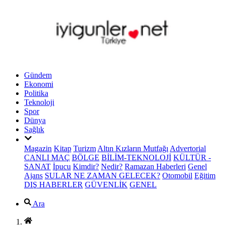
Gündem
Ekonomi
Politika
Teknoloji
Spor
Dünya
Sağlık
Magazin
Kitap
Turizm
Altın Kızların Mutfağı
Advertorial
CANLI MAÇ
BÖLGE
BİLİM-TEKNOLOJİ
KÜLTÜR -
SANAT
İpucu
Kimdir?
Nedir?
Ramazan Haberleri
Genel
Ajans
SULAR NE ZAMAN GELECEK?
Otomobil
Eğitim
DIŞ HABERLER
GÜVENLİK
GENEL
Ara