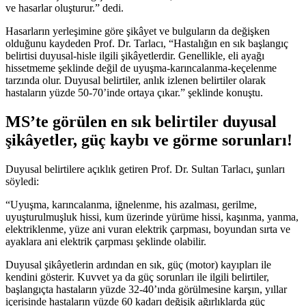
ve hasarlar oluşturur.” dedi.
Hasarların yerleşimine göre şikâyet ve bulguların da değişken
olduğunu kaydeden Prof. Dr. Tarlacı, “Hastalığın en sık başlangıç
belirtisi duyusal-hisle ilgili şikâyetlerdir. Genellikle, eli ayağı
hissetmeme şeklinde değil de uyuşma-karıncalanma-keçelenme
tarzında olur. Duyusal belirtiler, anlık izlenen belirtiler olarak
hastaların yüzde 50-70’inde ortaya çıkar.” şeklinde konuştu.
MS’te görülen en sık belirtiler duyusal
şikâyetler, güç kaybı ve görme sorunları
!
Duyusal belirtilere açıklık getiren Prof. Dr. Sultan Tarlacı, şunları
söyledi:
“Uyuşma, karıncalanma, iğnelenme, his azalması, gerilme,
uyuşturulmuşluk hissi, kum üzerinde yürüme hissi, kaşınma, yanma,
elektriklenme, yüze ani vuran elektrik çarpması, boyundan sırta ve
ayaklara ani elektrik çarpması şeklinde olabilir.
Duyusal şikâyetlerin ardından en sık, güç (motor) kayıpları ile
kendini gösterir. Kuvvet ya da güç sorunları ile ilgili belirtiler,
başlangıçta hastaların yüzde 32-40’ında görülmesine karşın, yıllar
içerisinde hastaların yüzde 60 kadarı değişik ağırlıklarda güç