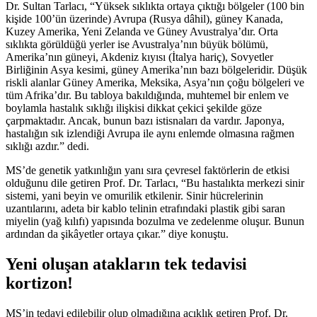
Dr. Sultan Tarlacı, “Yüksek sıklıkta ortaya çıktığı bölgeler (100 bin
kişide 100’ün üzerinde) Avrupa (Rusya dâhil), güney Kanada,
Kuzey Amerika, Yeni Zelanda ve Güney Avustralya’dır. Orta
sıklıkta görüldüğü yerler ise Avustralya’nın büyük bölümü,
Amerika’nın güneyi, Akdeniz kıyısı (İtalya hariç), Sovyetler
Birliğinin Asya kesimi, güney Amerika’nın bazı bölgeleridir. Düşük
riskli alanlar Güney Amerika, Meksika, Asya’nın çoğu bölgeleri ve
tüm Afrika’dır. Bu tabloya bakıldığında, muhtemel bir enlem ve
boylamla hastalık sıklığı ilişkisi dikkat çekici şekilde göze
çarpmaktadır. Ancak, bunun bazı istisnaları da vardır. Japonya,
hastalığın sık izlendiği Avrupa ile aynı enlemde olmasına rağmen
sıklığı azdır.” dedi.
MS’de genetik yatkınlığın yanı sıra çevresel faktörlerin de etkisi
olduğunu dile getiren Prof. Dr. Tarlacı, “Bu hastalıkta merkezi sinir
sistemi, yani beyin ve omurilik etkilenir. Sinir hücrelerinin
uzantılarını, adeta bir kablo telinin etrafındaki plastik gibi saran
miyelin (yağ kılıfı) yapısında bozulma ve zedelenme oluşur. Bunun
ardından da şikâyetler ortaya çıkar.” diye konuştu.
Yeni oluşan atakların tek tedavisi
kortizon!
MS’in tedavi edilebilir olup olmadığına açıklık getiren Prof. Dr.