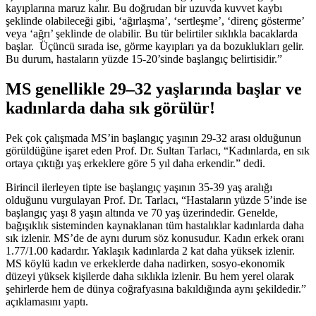
kayıplarına maruz kalır. Bu doğrudan bir uzuvda kuvvet kaybı
şeklinde olabileceği gibi, ‘ağırlaşma’, ‘sertleşme’, ‘direnç gösterme’
veya ‘ağrı’ şeklinde de olabilir. Bu tür belirtiler sıklıkla bacaklarda
başlar. Üçüncü sırada ise, görme kayıpları ya da bozuklukları gelir.
Bu durum, hastaların yüzde 15-20’sinde başlangıç belirtisidir.”
MS genellikle 29–32 yaşlarında başlar ve
kadınlarda daha sık görülür!
Pek çok çalışmada MS’in başlangıç yaşının 29-32 arası olduğunun
görüldüğüne işaret eden Prof. Dr. Sultan Tarlacı, “Kadınlarda, en sık
ortaya çıktığı yaş erkeklere göre 5 yıl daha erkendir.” dedi.
Birincil ilerleyen tipte ise başlangıç yaşının 35-39 yaş aralığı
olduğunu vurgulayan Prof. Dr. Tarlacı, “Hastaların yüzde 5’inde ise
başlangıç yaşı 8 yaşın altında ve 70 yaş üzerindedir. Genelde,
bağışıklık sisteminden kaynaklanan tüm hastalıklar kadınlarda daha
sık izlenir. MS’de de aynı durum söz konusudur. Kadın erkek oranı
1.77/1.00 kadardır. Yaklaşık kadınlarda 2 kat daha yüksek izlenir.
MS köylü kadın ve erkeklerde daha nadirken, sosyo-ekonomik
düzeyi yüksek kişilerde daha sıklıkla izlenir. Bu hem yerel olarak
şehirlerde hem de dünya coğrafyasına bakıldığında aynı şekildedir.”
açıklamasını yaptı.