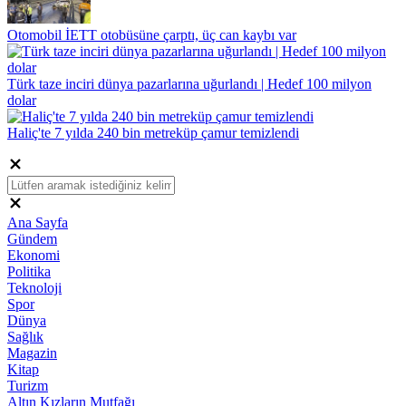
Otomobil İETT otobüsüne çarptı, üç can kaybı var
Türk taze inciri dünya pazarlarına uğurlandı | Hedef 100 milyon
dolar
Haliç'te 7 yılda 240 bin metreküp çamur temizlendi
Ana Sayfa
Gündem
Ekonomi
Politika
Teknoloji
Spor
Dünya
Sağlık
Magazin
Kitap
Turizm
Altın Kızların Mutfağı