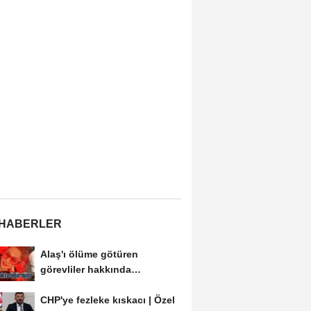
 HABERLER
Alaş'ı ölüme götüren
görevliler hakkında
soruşturma açılmalı
CHP'ye fezleke kıskacı | Özel