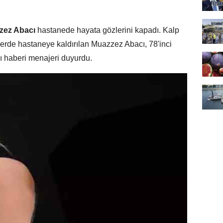
zez Abacı
hastanede hayata gözlerini kapadı. Kalp
lerde hastaneye kaldırılan Muazzez Abacı, 78'inci
ı haberi menajeri duyurdu.