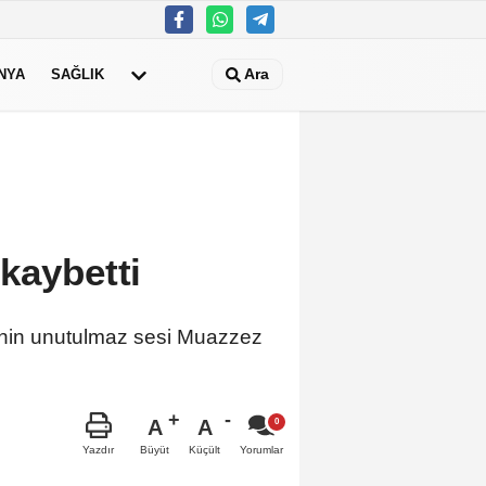
Ara
NYA
SAĞLIK
kaybetti
i'nin unutulmaz sesi Muazzez
A
A
Büyüt
Küçült
Yazdır
Yorumlar