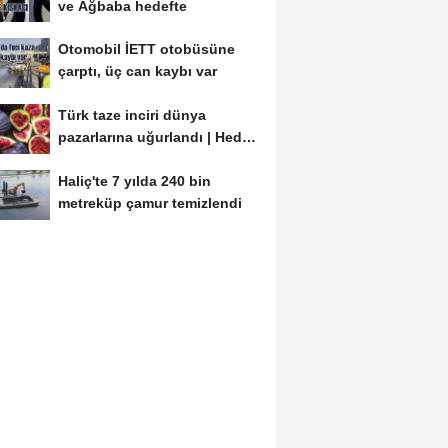
ve Ağbaba hedefte
Otomobil İETT otobüsüne
çarptı, üç can kaybı var
Türk taze inciri dünya
pazarlarına uğurlandı | Hedef
100 milyon dolar
Haliç'te 7 yılda 240 bin
metreküp çamur temizlendi