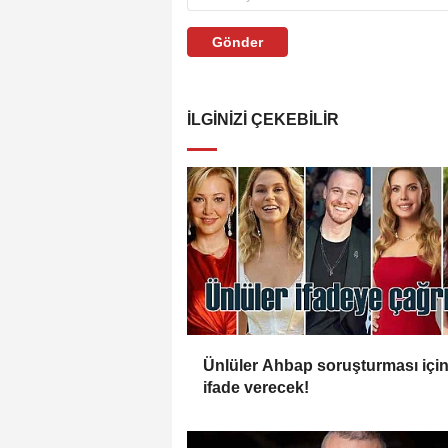
Gönder
İLGINIZI ÇEKEBILIR
Ünlüler Ahbap soruşturması içi
ifade verecek!