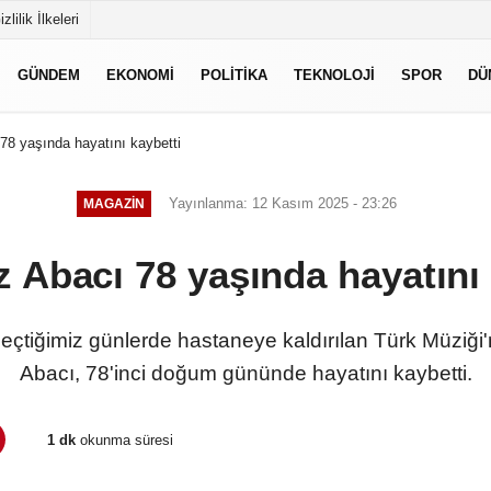
izlilik İlkeleri
GÜNDEM
EKONOMI
POLITIKA
TEKNOLOJI
SPOR
DÜ
8 yaşında hayatını kaybetti
Yayınlanma: 12 Kasım 2025 - 23:26
MAGAZIN
 Abacı 78 yaşında hayatını 
 geçtiğimiz günlerde hastaneye kaldırılan Türk Müziğ
Abacı, 78'inci doğum gününde hayatını kaybetti.
1 dk
okunma süresi