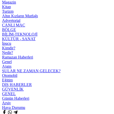
Magazin
Kitap
Turizm
Altın Kızların Mutfağı
Advertorial
CANLI MAÇ
BÖLGE
BİLİM-TEKNOLOJİ
KÜLTÜR - SANAT
İpucu
Kimdir?
Nedir?
Ramazan Haberleri
Genel
Ajans
SULAR NE ZAMAN GELECEK?
Otomobil
Eğitim
DIŞ HABERLER
GÜVENLİK
GENEL
Günün Haberleri
Arşiv
Hava Durumu