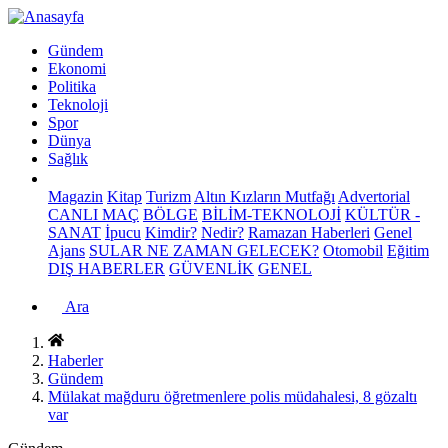
Gündem
Ekonomi
Politika
Teknoloji
Spor
Dünya
Sağlık
Magazin
Kitap
Turizm
Altın Kızların Mutfağı
Advertorial
CANLI MAÇ
BÖLGE
BİLİM-TEKNOLOJİ
KÜLTÜR -
SANAT
İpucu
Kimdir?
Nedir?
Ramazan Haberleri
Genel
Ajans
SULAR NE ZAMAN GELECEK?
Otomobil
Eğitim
DIŞ HABERLER
GÜVENLİK
GENEL
Ara
Haberler
Gündem
Mülakat mağduru öğretmenlere polis müdahalesi, 8 gözaltı
var