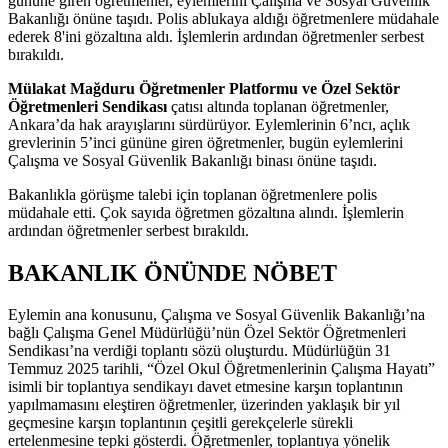
gününe giren öğretmenler, eylemlerini Çalışma ve Sosyal Güvenlik
Bakanlığı önüne taşıdı. Polis ablukaya aldığı öğretmenlere müdahale
ederek 8'ini gözaltına aldı. İşlemlerin ardından öğretmenler serbest
bırakıldı.
Mülakat Mağduru Öğretmenler Platformu ve Özel Sektör
Öğretmenleri Sendikası
çatısı altında toplanan öğretmenler,
Ankara’da hak arayışlarını sürdürüyor. Eylemlerinin 6’ncı, açlık
grevlerinin 5’inci gününe giren öğretmenler, bugün eylemlerini
Çalışma ve Sosyal Güvenlik Bakanlığı binası önüne taşıdı.
Bakanlıkla görüşme talebi için toplanan öğretmenlere polis
müdahale etti. Çok sayıda öğretmen gözaltına alındı. İşlemlerin
ardından öğretmenler serbest bırakıldı.
BAKANLIK ÖNÜNDE NÖBET
Eylemin ana konusunu, Çalışma ve Sosyal Güvenlik Bakanlığı’na
bağlı Çalışma Genel Müdürlüğü’nün Özel Sektör Öğretmenleri
Sendikası’na verdiği toplantı sözü oluşturdu. Müdürlüğün 31
Temmuz 2025 tarihli, “Özel Okul Öğretmenlerinin Çalışma Hayatı”
isimli bir toplantıya sendikayı davet etmesine karşın toplantının
yapılmamasını eleştiren öğretmenler, üzerinden yaklaşık bir yıl
geçmesine karşın toplantının çeşitli gerekçelerle sürekli
ertelenmesine tepki gösterdi. Öğretmenler, toplantıya yönelik