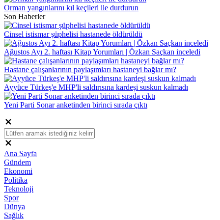
Orman yangınlarını kıl keçileri ile durdurun
Son Haberler
Cinsel istismar şüphelisi hastanede öldürüldü
Ağustos Ayı 2. haftası Kitap Yorumları | Özkan Saçkan inceledi
Hastane çalışanlarının paylaşımları hastaneyi bağlar mı?
Ayyüce Türkeş'e MHP'li saldırısına kardeşi suskun kalmadı
Yeni Parti Sonar anketinden birinci sırada çıktı
Ana Sayfa
Gündem
Ekonomi
Politika
Teknoloji
Spor
Dünya
Sağlık