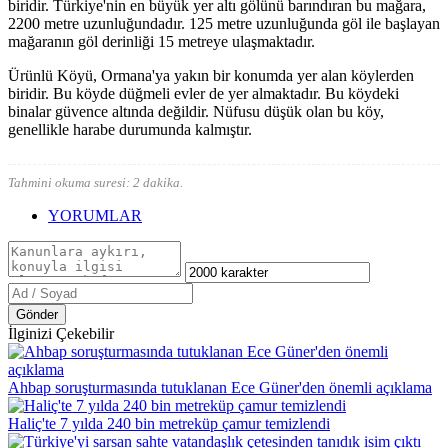
biridir. Türkiye'nin en büyük yer altı gölünü barındıran bu mağara,
2200 metre uzunluğundadır. 125 metre uzunluğunda göl ile başlayan
mağaranın göl derinliği 15 metreye ulaşmaktadır.
Ürünlü Köyü, Ormana'ya yakın bir konumda yer alan köylerden
biridir. Bu köyde düğmeli evler de yer almaktadır. Bu köydeki
binalar güvence altında değildir. Nüfusu düşük olan bu köy,
genellikle harabe durumunda kalmıştır.
Tahmini okuma suresi: 2 dakika.
YORUMLAR
Gönder
İlginizi Çekebilir
Ahbap soruşturmasında tutuklanan Ece Güner'den önemli açıklama
Haliç'te 7 yılda 240 bin metreküp çamur temizlendi