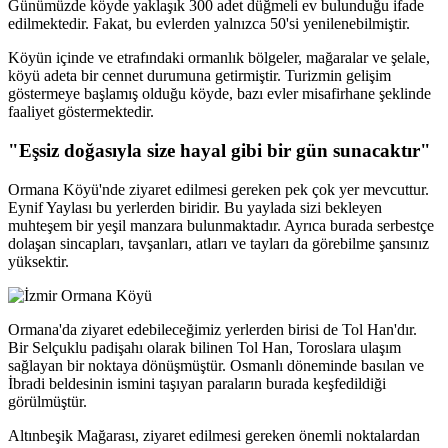
Günümüzde köyde yaklaşık 300 adet düğmeli ev bulunduğu ifade
edilmektedir. Fakat, bu evlerden yalnızca 50'si yenilenebilmiştir.
Köyün içinde ve etrafındaki ormanlık bölgeler, mağaralar ve şelale,
köyü adeta bir cennet durumuna getirmiştir. Turizmin gelişim
göstermeye başlamış olduğu köyde, bazı evler misafirhane şeklinde
faaliyet göstermektedir.
"Eşsiz doğasıyla size hayal gibi bir gün sunacaktır"
Ormana Köyü'nde ziyaret edilmesi gereken pek çok yer mevcuttur.
Eynif Yaylası bu yerlerden biridir. Bu yaylada sizi bekleyen
muhteşem bir yeşil manzara bulunmaktadır. Ayrıca burada serbestçe
dolaşan sincapları, tavşanları, atları ve tayları da görebilme şansınız
yüksektir.
Ormana'da ziyaret edebileceğimiz yerlerden birisi de Tol Han'dır.
Bir Selçuklu padişahı olarak bilinen Tol Han, Toroslara ulaşım
sağlayan bir noktaya dönüşmüştür. Osmanlı döneminde basılan ve
İbradi beldesinin ismini taşıyan paraların burada keşfedildiği
görülmüştür.
Altınbeşik Mağarası, ziyaret edilmesi gereken önemli noktalardan