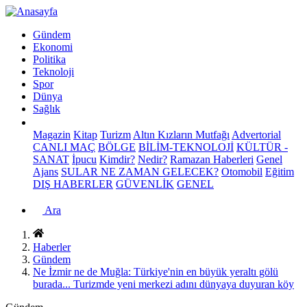
Gündem
Ekonomi
Politika
Teknoloji
Spor
Dünya
Sağlık
Magazin
Kitap
Turizm
Altın Kızların Mutfağı
Advertorial
CANLI MAÇ
BÖLGE
BİLİM-TEKNOLOJİ
KÜLTÜR -
SANAT
İpucu
Kimdir?
Nedir?
Ramazan Haberleri
Genel
Ajans
SULAR NE ZAMAN GELECEK?
Otomobil
Eğitim
DIŞ HABERLER
GÜVENLİK
GENEL
Ara
Haberler
Gündem
Ne İzmir ne de Muğla: Türkiye'nin en büyük yeraltı gölü
burada... Turizmde yeni merkezi adını dünyaya duyuran köy