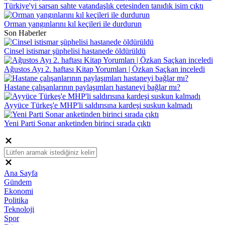
Türkiye'yi sarsan sahte vatandaşlık çetesinden tanıdık isim çıktı
Orman yangınlarını kıl keçileri ile durdurun
Son Haberler
Cinsel istismar şüphelisi hastanede öldürüldü
Ağustos Ayı 2. haftası Kitap Yorumları | Özkan Saçkan inceledi
Hastane çalışanlarının paylaşımları hastaneyi bağlar mı?
Ayyüce Türkeş'e MHP'li saldırısına kardeşi suskun kalmadı
Yeni Parti Sonar anketinden birinci sırada çıktı
Ana Sayfa
Gündem
Ekonomi
Politika
Teknoloji
Spor