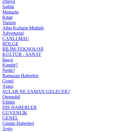
Dünya
Sağlık
Magazin
Kitap
Turizm
Altın Kızların Mutfağı
Advertorial
CANLI MAÇ
BÖLGE
BİLİM-TEKNOLOJİ
KÜLTÜR - SANAT
İpucu
Kimdir?
Nedir?
Ramazan Haberleri
Genel
Ajans
SULAR NE ZAMAN GELECEK?
Otomobil
Eğitim
DIŞ HABERLER
GÜVENLİK
GENEL
Günün Haberleri
Arşiv