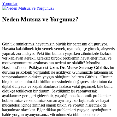
Yorumlar
Neden Mutsuz ve Yorgunuz?
Günlük rutinlerimiz hayatımızın büyük bir parçasını oluşturuyor.
Hayatta kalabilmek için yemek yemek, uyumak, işe gitmek, alışveriş
yapmak zorundayız. Peki tüm bunları yaparken zihnimizde fazlaca
yer kaplayan gerekli gereksiz birçok problemin hayat enerjimizi ve
motivasyonumuzu azaltmasının nedeni ne olabilir? Moodist
Hastanesi’nden
Psikiyatrist Uzm. Dr. Merve Setenay Gürbüz,
bu
durumu psikolojik yorgunluk ile açıklıyor. Günümüzde tükenmişlik
semptomlarının oldukça yaygın olduğunu belirten Gürbüz, “Bunun
birçok nedeni olmakla birlikte mevsimlerin değişmesinden tutun da
dijital dünyada ve kapalı alanlarda fazlaca vakit geçirmek bile bunu
oldukça tetikleyen bir durum. Sevdiğimiz işi yapmıyorsak
ayaklarımız geri geri gidecektir, yaşadığımız ekonomik problemler
hobilerimize ve kendimize zaman ayırmayı zorlaştıracak ve hayat
mücadelesi içinde zihinsel olarak bitkin ve yorgun hissetmek de
kaçınılmaz olacaktır. Eğer dikkat problemleri yaşıyor, uyuduğunuz
halde yorgun uyanıyorsanız, vücudunuzda tıbbi nedenlerle