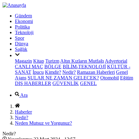
Gündem
Ekonomi
Politika
Teknoloji
Spor
Dünya
Sağlık
Magazin
Kitap
Turizm
Altın Kızların Mutfağı
Advertorial
CANLI MAÇ
BÖLGE
BİLİM-TEKNOLOJİ
KÜLTÜR -
SANAT
İpucu
Kimdir?
Nedir?
Ramazan Haberleri
Genel
Ajans
SULAR NE ZAMAN GELECEK?
Otomobil
Eğitim
DIŞ HABERLER
GÜVENLİK
GENEL
Ara
Haberler
Nedir?
Neden Mutsuz ve Yorgunuz?
Nedir?