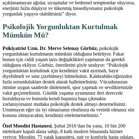
açıklanamayan ağrılar, uyuşmalar ve bedensel semptomlar oluyorsa,
enerjiniz hızla düşüyor ve tükenmiş hissediyorsanız psikolojik
yorgunluk yaşıyor olabilirsiniz” diyor.
Psikolojik Yorgunluktan Kurtulmak
Mümkün Mü?
Psikiyatrist Uzm. Dr. Merve Setenay Gürbüz,
psikolojik
yorgunluktan kurtulmanın mümkün olduğunu belirtiyor. Fakat
bunun için ciddi yaşam tarzı değişiklikleri yapmanın da gerekli
olduğunu ekliyor. Gürbüz, önerilerini şöyle sıralıyor: “Psikolojik
yorgunluktan kurtulmak için kendinize vakit ayırmalı, hayır
diyebilmeli ve sınır çizebilmeyi bilmelisiniz. Kaldırabileceğinizden
fazla sorumlulukları destek alarak halletmelisiniz. Vücudunuzun
ritmine uygun saatlerde dinlenmeli, spor yapmalı ve sevdiklerinizle
vakit geçirmelisiniz. Günlük yaşama uyumunuz ileri derecede
bozulduysa ve bununla kendi başınıza başa çıkmakta
zorlanıyorsanız mutlaka psikolojik destek almayı denemelisiniz.
Unutmayın eğer siz iyi olmazsanız etrafınıza da verimli olmanız söz
konusu olmayacaktır, kendinizi ertelememelisiniz.”
Özel Moodist Hastanesi
, Şubat 2016’dan bu yana, 10 bin 200
metrekare kapalı alana sahip, 8 katlı modern binasında hizmet
veriyor. Moodist, 75 yatak kapasitesi, suit ve konforlu hasta odaları,