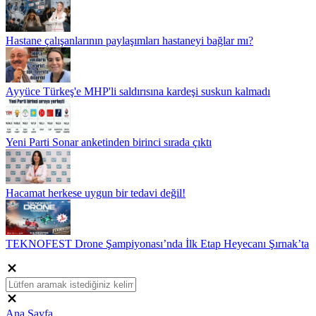
Hastane çalışanlarının paylaşımları hastaneyi bağlar mı?
Ayyüce Türkeş'e MHP'li saldırısına kardeşi suskun kalmadı
Yeni Parti Sonar anketinden birinci sırada çıktı
Hacamat herkese uygun bir tedavi değil!
TEKNOFEST Drone Şampiyonası’nda İlk Etap Heyecanı Şırnak’ta
Ana Sayfa