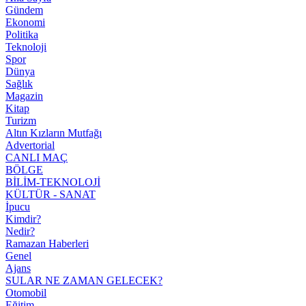
Gündem
Ekonomi
Politika
Teknoloji
Spor
Dünya
Sağlık
Magazin
Kitap
Turizm
Altın Kızların Mutfağı
Advertorial
CANLI MAÇ
BÖLGE
BİLİM-TEKNOLOJİ
KÜLTÜR - SANAT
İpucu
Kimdir?
Nedir?
Ramazan Haberleri
Genel
Ajans
SULAR NE ZAMAN GELECEK?
Otomobil
Eğitim