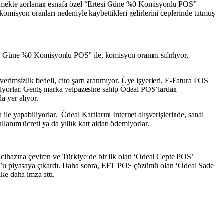
aş etmekte zorlanan esnafa özel “Ertesi Güne %0 Komisyonlu POS”
komisyon oranları nedeniyle kaybettikleri gelirlerini ceplerinde tutmuş
esi Güne %0 Komisyonlu POS” ile, komisyon oranını sıfırlıyor,
erimsizlik bedeli, ciro şartı aranmıyor. Üye işyerleri, E-Fatura POS
biliyorlar. Geniş marka yelpazesine sahip Ödeal POS’lardan
a yer alıyor.
le yapabiliyorlar. Ödeal Kartlarını Internet alışverişlerinde, sanal
llanım ücreti ya da yıllık kart aidatı ödemiyorlar.
S cihazına çeviren ve Türkiye’de bir ilk olan ‘Ödeal Cepte POS’
POS”u piyasaya çıkardı. Daha sonra, EFT POS çözümü olan ‘Ödeal Sade
ke daha imza attı.