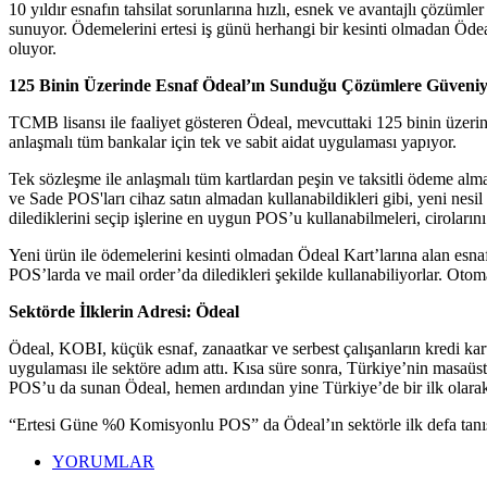
10 yıldır esnafın tahsilat sorunlarına hızlı, esnek ve avantajlı çöz
sunuyor. Ödemelerini ertesi iş günü herhangi bir kesinti olmadan Ödeal
oluyor.
125 Binin Üzerinde Esnaf Ödeal’ın Sunduğu Çözümlere Güveni
TCMB lisansı ile faaliyet gösteren Ödeal, mevcuttaki 125 binin üzeri
anlaşmalı tüm bankalar için tek ve sabit aidat uygulaması yapıyor.
Tek sözleşme ile anlaşmalı tüm kartlardan peşin ve taksitli ödeme alm
ve Sade POS'ları cihaz satın almadan kullanabildikleri gibi, yeni nesi
dilediklerini seçip işlerine en uygun POS’u kullanabilmeleri, ciroların
Yeni ürün ile ödemelerini kesinti olmadan Ödeal Kart’larına alan esnaf,
POS’larda ve mail order’da diledikleri şekilde kullanabiliyorlar. Otomat
Sektörde İlklerin Adresi: Ödeal
Ödeal, KOBI, küçük esnaf, zanaatkar ve serbest çalışanların kredi kar
uygulaması ile sektöre adım attı. Kısa süre sonra, Türkiye’nin masa
POS’u da sunan Ödeal, hemen ardından yine Türkiye’de bir ilk olara
“Ertesi Güne %0 Komisyonlu POS” da Ödeal’ın sektörle ilk defa tanıştır
YORUMLAR