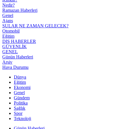
Nedir?
Ramazan Haberleri
Genel
Ajans
SULAR NE ZAMAN GELECEK?
Otomobil
Eğitim
DIŞ HABERLER
GÜVENLİK
GENEL
Günün Haberleri
Arşiv
Hava Durumu
Dünya
Eğitim
Ekonomi
Genel
Gündem
Politika
Sağlık
Spor
Teknoloji
Günün Haberleri