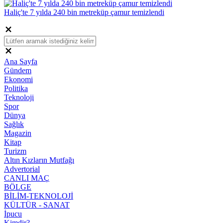
Haliç'te 7 yılda 240 bin metreküp çamur temizlendi
Ana Sayfa
Gündem
Ekonomi
Politika
Teknoloji
Spor
Dünya
Sağlık
Magazin
Kitap
Turizm
Altın Kızların Mutfağı
Advertorial
CANLI MAÇ
BÖLGE
BİLİM-TEKNOLOJİ
KÜLTÜR - SANAT
İpucu
Kimdir?