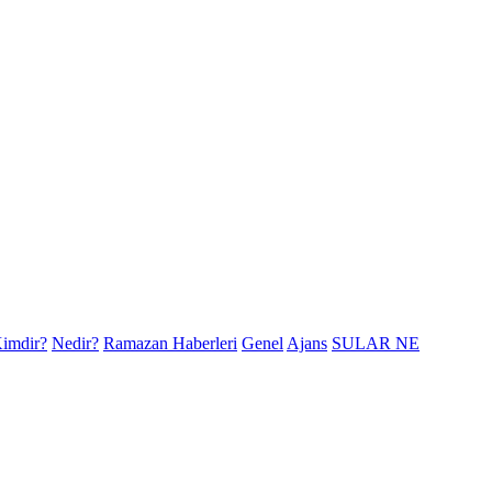
imdir?
Nedir?
Ramazan Haberleri
Genel
Ajans
SULAR NE