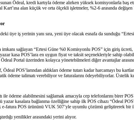
ümler sunan Ödeal, kredi kartıyla ödeme alırken yüksek komisyonlarla b
 Kart’ına alan küçük ve orta ölçekli işletmeler, %2-6 arasında değişen 
yor
ndeki üye iş yerinin yanı sıra, yeni üye olacak esnafa da sunduğu “Ert
a imkanı sağlayan “Ertesi Güne %0 Komisyonlu POS” için giriş ücreti, v
l yazar kasa POS’lara en uygun fiyat ve taksit seçenekleriyle sahip ola
ı Ödeal Portal üzerinden kolayca yönetebilmeleri diğer avantajlar arasınd
 Ödeal POS’larından aldıkları ödeme tutarı kadar harcamayı bu kartları i
ik ödeme talimatı verebiliyor ve faturalarını ödeyebiliyorlar. Üstelik ku
tı ile ödeme alabilmesini sağlamak amacıyla cep telefonlarını birer PO
üstü yazar kasalara bağlanma özelliğine sahip ilk POS cihazı “Ödeal 
k e-fatura POS ürününü VUK 507’yle uyumlu çözümü geliştirerek bir il
dığı yenilikler arasındaki yerini alıyor.