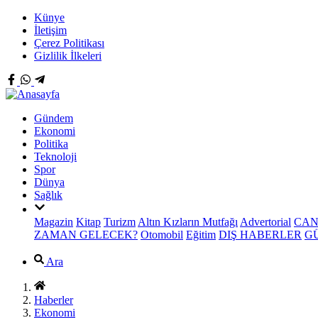
Künye
İletişim
Çerez Politikası
Gizlilik İlkeleri
Gündem
Ekonomi
Politika
Teknoloji
Spor
Dünya
Sağlık
Magazin
Kitap
Turizm
Altın Kızların Mutfağı
Advertorial
CAN
ZAMAN GELECEK?
Otomobil
Eğitim
DIŞ HABERLER
G
Ara
Haberler
Ekonomi