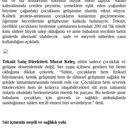
süt ve süt ürünlerinin tüketimi büyük önem taşıyor. Sabah
kahvaltısında yenilen peynirin, yemeklere eşlik eden yoğurdun
büyüme çağındaki çocukların gelişimine olumlu etkisi oluyor.
Kaliteli protein-aminoasit çocukların kaslarının güçlenmesine,
öğrenme becerilerinin gelişmesine katkıda bulunuyor. Teksüt,
özellikle çocukların beslenme çantalarına konulan 200 ml.’lik minik
kutu sütlere büyük talep olduğunu ve anne babaların tercihini farklı
günlerde alternatif olabilecek sade ve meyveli sütlerden yana
kullandığını açıkladı.
Teksüt Satış Direktörü Murat Keleş
, sütün sadece çocukluk ve
gelişme dönemlerinde değil, her yaşta içilmesi gereken bir besin
olduğuna dikkat çekerek, “Sütün, çocukların hem fiziksel
büyümesini, kemik gelişimini hem de zihinsel gelişimini sağlıklı bir
şekilde tamamlanmasında önemli rolü var. Çocukların hem severek
tüketecekleri hem de kolayca ulaşabilecekleri süt aynı zamanda
onların okuldaki beslenmesinin önemli bir parçası. Bu nedenle anne
babaların çocukları için güvenli ve sağlıklı ambalajlarda
sunduğumuz sütleri tercih etmesi bizi sevindiriyor.” dedi.
Süt içmenin neşeli ve sağlıklı yolu