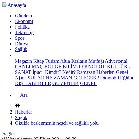
Gündem
Ekonomi
Politika
Teknoloji
Spor
Dünya
Sağlık
Magazin
Kitap
Turizm
Altın Kızların Mutfağı
Advertorial
CANLI MAÇ
BÖLGE
BİLİM-TEKNOLOJİ
KÜLTÜR -
SANAT
İpucu
Kimdir?
Nedir?
Ramazan Haberleri
Genel
Ajans
SULAR NE ZAMAN GELECEK?
Otomobil
Eğitim
DIŞ HABERLER
GÜVENLİK
GENEL
Ara
Haberler
Sağlık
Okulda beslenmenin neşeli ve sağlıklı yolu
Sağlık