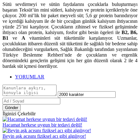
Sütü sevdirmeyi ve sütün faydalarını çocuklarla buluşturmayı
başaran Teksüt’ün mini sütleri, kalsiyum ve protein içerikleriyle öne
çıkıyor. 200 ml’lik bir paket meyveli süt; 5,6 gr protein barındırıyor
ve içerdiği kalsiyum ile de bir çocuğun günlük kalsiyum ihtiyacının
yüzde 25’ini karşılıyor. Çocukların zihinsel ve fiziksel gelişiminde
ihtiyacı olan protein, kalsiyum, fosfor gibi besin ögeleri ile
B2, B6,
B1
ve
A
vitaminleri süt tüketimiile karşılanıyor. Uzmanlar,
çocukluktan itibaren düzenli süt tüketimi ile sağlıklı bir bedene sahip
olunabileceğini vurgularken, Sağlık Bakanlığı tarafından yayınlanan
Türkiye Beslenme Rehberi’nde de çocukların ve ergenlik
dönemindeki gençlerin gelişimi için her gün düzenli olarak 2 ile 4
bardak süt içmesi öneriliyor.
YORUMLAR
Gönder
İlginizi Çekebilir
Hacamat herkese uygun bir tedavi değil!
Beyin aşk acısını fiziksel acı gibi algılıyor!