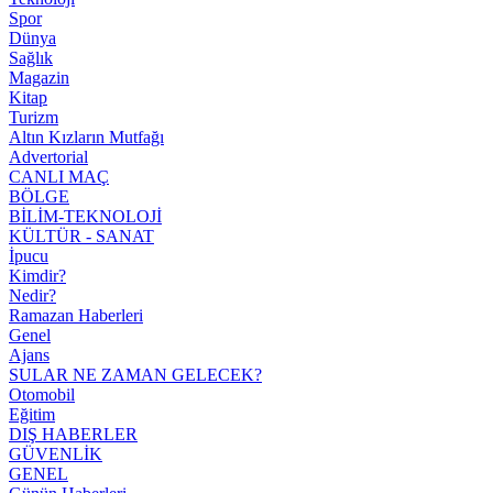
Spor
Dünya
Sağlık
Magazin
Kitap
Turizm
Altın Kızların Mutfağı
Advertorial
CANLI MAÇ
BÖLGE
BİLİM-TEKNOLOJİ
KÜLTÜR - SANAT
İpucu
Kimdir?
Nedir?
Ramazan Haberleri
Genel
Ajans
SULAR NE ZAMAN GELECEK?
Otomobil
Eğitim
DIŞ HABERLER
GÜVENLİK
GENEL