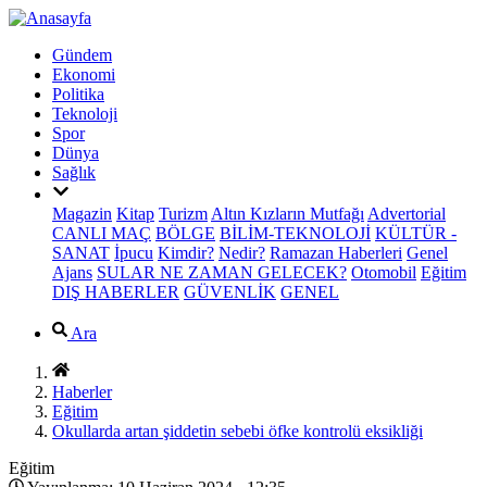
Gündem
Ekonomi
Politika
Teknoloji
Spor
Dünya
Sağlık
Magazin
Kitap
Turizm
Altın Kızların Mutfağı
Advertorial
CANLI MAÇ
BÖLGE
BİLİM-TEKNOLOJİ
KÜLTÜR -
SANAT
İpucu
Kimdir?
Nedir?
Ramazan Haberleri
Genel
Ajans
SULAR NE ZAMAN GELECEK?
Otomobil
Eğitim
DIŞ HABERLER
GÜVENLİK
GENEL
Ara
Haberler
Eğitim
Okullarda artan şiddetin sebebi öfke kontrolü eksikliği
Eğitim