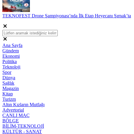
TEKNOFEST Drone Şampiyonası’nda İlk Etap Heyecanı Şırnak’ta
Ana Sayfa
Gündem
Ekonomi
Politika
Teknoloji
Spor
Dünya
Sağlık
Magazin
Kitap
Turizm
Altın Kızların Mutfağı
Advertorial
CANLI MAÇ
BÖLGE
BİLİM-TEKNOLOJİ
KÜLTÜR - SANAT