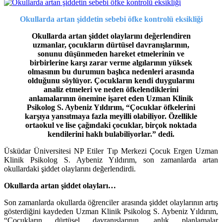
Okullarda artan şiddetin sebebi öfke kontrolü eksikliği
Okullarda artan şiddet olaylarını değerlendiren
uzmanlar, çocukların dürtüsel davranışlarının,
sonunu düşünmeden hareket etmelerinin ve
birbirlerine karşı zarar verme algılarının yüksek
olmasının bu durumun başlıca nedenleri arasında
olduğunu söylüyor. Çocukların kendi duygularını
analiz etmeleri ve neden öfkelendiklerini
anlamalarının önemine işaret eden Uzman Klinik
Psikolog S. Aybeniz Yıldırım, “Çocuklar öfkelerini
karşıya yansıtmaya fazla meyilli olabiliyor. Özellikle
ortaokul ve lise çağındaki çocuklar, birçok noktada
kendilerini haklı bulabiliyorlar.” dedi.
Üsküdar Üniversitesi NP Etiler Tıp Merkezi Çocuk Ergen Uzman
Klinik Psikolog S. Aybeniz Yıldırım, son zamanlarda artan
okullardaki şiddet olaylarını değerlendirdi.
Okullarda artan şiddet olayları…
Son zamanlarda okullarda öğrenciler arasında şiddet olaylarının artış
gösterdiğini kaydeden Uzman Klinik Psikolog S. Aybeniz Yıldırım,
“Çocukların dürtüsel davranışlarının, anlık planlamalar