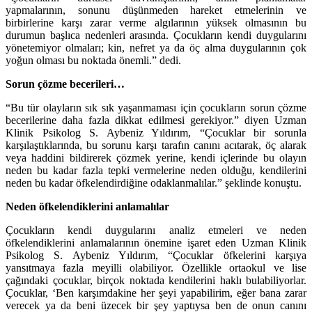
yapmalarının, sonunu düşünmeden hareket etmelerinin ve
birbirlerine karşı zarar verme algılarının yüksek olmasının bu
durumun başlıca nedenleri arasında. Çocukların kendi duygularını
yönetemiyor olmaları; kin, nefret ya da öç alma duygularının çok
yoğun olması bu noktada önemli.” dedi.
Sorun çözme becerileri…
“Bu tür olayların sık sık yaşanmaması için çocukların sorun çözme
becerilerine daha fazla dikkat edilmesi gerekiyor.” diyen Uzman
Klinik Psikolog S. Aybeniz Yıldırım, “Çocuklar bir sorunla
karşılaştıklarında, bu sorunu karşı tarafın canını acıtarak, öç alarak
veya haddini bildirerek çözmek yerine, kendi içlerinde bu olayın
neden bu kadar fazla tepki vermelerine neden olduğu, kendilerini
neden bu kadar öfkelendirdiğine odaklanmalılar.” şeklinde konuştu.
Neden öfkelendiklerini anlamalılar
Çocukların kendi duygularını analiz etmeleri ve neden
öfkelendiklerini anlamalarının önemine işaret eden Uzman Klinik
Psikolog S. Aybeniz Yıldırım, “Çocuklar öfkelerini karşıya
yansıtmaya fazla meyilli olabiliyor. Özellikle ortaokul ve lise
çağındaki çocuklar, birçok noktada kendilerini haklı bulabiliyorlar.
Çocuklar, ‘Ben karşımdakine her şeyi yapabilirim, eğer bana zarar
verecek ya da beni üzecek bir şey yaptıysa ben de onun canını