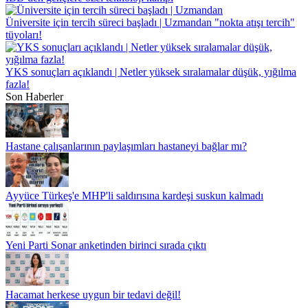
Üniversite için tercih süreci başladı | Uzmandan "nokta atışı tercih"
tüyoları!
YKS sonuçları açıklandı | Netler yüksek sıralamalar düşük, yığılma
fazla!
Son Haberler
Hastane çalışanlarının paylaşımları hastaneyi bağlar mı?
Ayyüce Türkeş'e MHP'li saldırısına kardeşi suskun kalmadı
Yeni Parti Sonar anketinden birinci sırada çıktı
Hacamat herkese uygun bir tedavi değil!