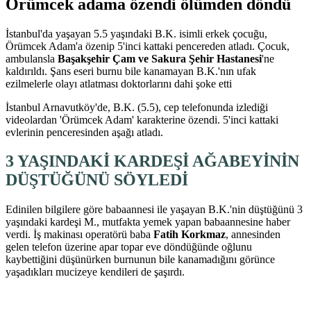
Örümcek adama özendi ölümden döndü
İstanbul'da yaşayan 5.5 yaşındaki B.K. isimli erkek çocuğu,
Örümcek Adam'a özenip 5'inci kattaki pencereden atladı. Çocuk,
ambulansla
Başakşehir Çam ve Sakura Şehir Hastanesi
'ne
kaldırıldı. Şans eseri burnu bile kanamayan B.K.'nın ufak
ezilmelerle olayı atlatması doktorlarını dahi şoke etti
İstanbul Arnavutköy'de, B.K. (5.5), cep telefonunda izlediği
videolardan 'Örümcek Adam' karakterine özendi. 5'inci kattaki
evlerinin penceresinden aşağı atladı.
3 YAŞINDAKİ KARDEŞİ AĞABEYİNİN
DÜŞTÜĞÜNÜ SÖYLEDİ
Edinilen bilgilere göre babaannesi ile yaşayan B.K.'nin düştüğünü 3
yaşındaki kardeşi M., mutfakta yemek yapan babaannesine haber
verdi. İş makinası operatörü baba
Fatih Korkmaz
, annesinden
gelen telefon üzerine apar topar eve döndüğünde oğlunu
kaybettiğini düşünürken burnunun bile kanamadığını görünce
yaşadıkları mucizeye kendileri de şaşırdı.