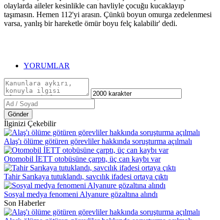
olaylarda aileler kesinlikle can havliyle çocuğu kucaklayıp
taşımasın. Hemen 112'yi arasın. Çünkü boyun omurga zedelenmesi
varsa, yanlış bir hareketle ömür boyu felç kalabilir' dedi.
YORUMLAR
Gönder
İlginizi Çekebilir
Alaş'ı ölüme götüren görevliler hakkında soruşturma açılmalı
Otomobil İETT otobüsüne çarptı, üç can kaybı var
Tahir Sarıkaya tutuklandı, savcılık ifadesi ortaya çıktı
Sosyal medya fenomeni Alyanure gözaltına alındı
Son Haberler