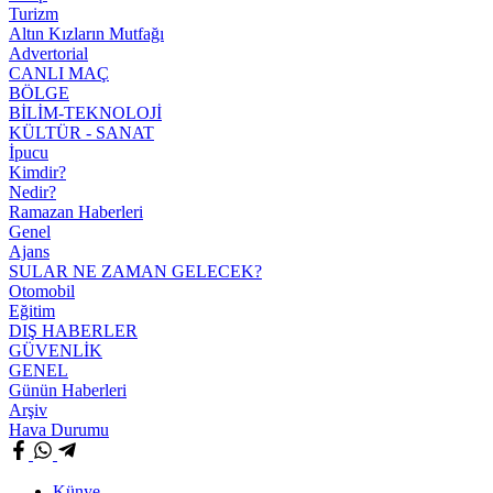
Turizm
Altın Kızların Mutfağı
Advertorial
CANLI MAÇ
BÖLGE
BİLİM-TEKNOLOJİ
KÜLTÜR - SANAT
İpucu
Kimdir?
Nedir?
Ramazan Haberleri
Genel
Ajans
SULAR NE ZAMAN GELECEK?
Otomobil
Eğitim
DIŞ HABERLER
GÜVENLİK
GENEL
Günün Haberleri
Arşiv
Hava Durumu
Künye