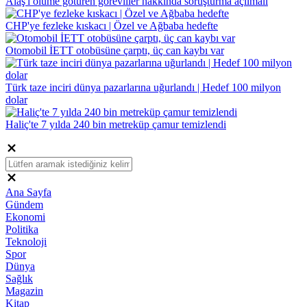
Alaş'ı ölüme götüren görevliler hakkında soruşturma açılmalı
CHP'ye fezleke kıskacı | Özel ve Ağbaba hedefte
Otomobil İETT otobüsüne çarptı, üç can kaybı var
Türk taze inciri dünya pazarlarına uğurlandı | Hedef 100 milyon
dolar
Haliç'te 7 yılda 240 bin metreküp çamur temizlendi
Ana Sayfa
Gündem
Ekonomi
Politika
Teknoloji
Spor
Dünya
Sağlık
Magazin
Kitap