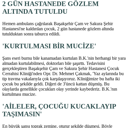
2 GÜN HASTANEDE GÖZLEM
ALTINDA TUTULDU
Hemen ambulans çağrılarak Başakşehir Çam ve Sakura Şehir
Hastanesi'ne kaldırılan çocuk, 2 gün hastanede gözlem altında
tutulduktan sonra taburcu edildi.
'KURTULMASI BİR MUCİZE'
Şans eseri burnu bile kanamadan kurtulan B.K.'nin herhangi bir yara
almadan kurtulabilmesi, doktorları bile şaşırttı. Tedavisini
gerçekleştiren Başakşehir Çam ve Sakura Şehir Hastanesi Çocuk
Cerrahisi Kliniği'nden Opr. Dr. Mehmet Çakmak, 'Yaz aylarında bu
tip travma vakalarıyla çok karşılaşıyoruz. Kliniğimize bu hafta iki
çocuk bu şekilde geldi. Diğeri de 3'üncü kattan düşmüş. Bu
olaylarda genellikle çocukları olay yerinde kaybederiz. B.K.'nın
kurtulması mucize.
'AİLELER, ÇOCUĞU KUCAKLAYIP
TAŞIMASIN'
En büyük şansı toprak zemine, oturur şekilde düşmesi. Böyle