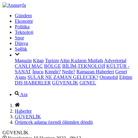
Gündem
Ekonomi
Politika
Teknoloji
Spor
Dünya
Sağlık
Magazin
Kitap
Turizm
Altın Kızların Mutfağı
Advertorial
CANLI MAÇ
BÖLGE
BİLİM-TEKNOLOJİ
KÜLTÜR -
SANAT
İpucu
Kimdir?
Nedir?
Ramazan Haberleri
Genel
Ajans
SULAR NE ZAMAN GELECEK?
Otomobil
Eğitim
DIŞ HABERLER
GÜVENLİK
GENEL
Ara
Haberler
GÜVENLİK
Örümcek adama özendi ölümden döndü
GÜVENLİK