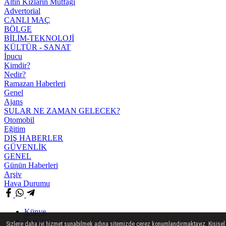
Altın Kızların Mutfağı
Advertorial
CANLI MAÇ
BÖLGE
BİLİM-TEKNOLOJİ
KÜLTÜR - SANAT
İpucu
Kimdir?
Nedir?
Ramazan Haberleri
Genel
Ajans
SULAR NE ZAMAN GELECEK?
Otomobil
Eğitim
DIŞ HABERLER
GÜVENLİK
GENEL
Günün Haberleri
Arşiv
Hava Durumu
Künye
İletişim
Sizlere daha iyi hizmet sunabilmek adına sitemizde çerez konumlandırmaktayız. Kişisel