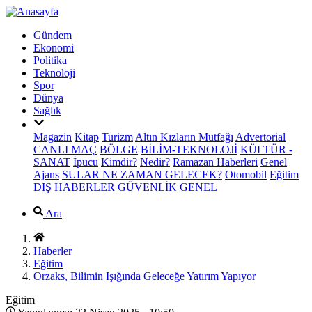
Gündem
Ekonomi
Politika
Teknoloji
Spor
Dünya
Sağlık
Magazin
Kitap
Turizm
Altın Kızların Mutfağı
Advertorial
CANLI MAÇ
BÖLGE
BİLİM-TEKNOLOJİ
KÜLTÜR -
SANAT
İpucu
Kimdir?
Nedir?
Ramazan Haberleri
Genel
Ajans
SULAR NE ZAMAN GELECEK?
Otomobil
Eğitim
DIŞ HABERLER
GÜVENLİK
GENEL
Ara
Haberler
Eğitim
Orzaks, Bilimin Işığında Geleceğe Yatırım Yapıyor
Eğitim