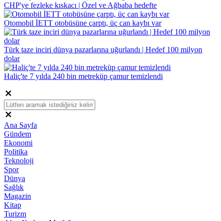
CHP'ye fezleke kıskacı | Özel ve Ağbaba hedefte
Otomobil İETT otobüsüne çarptı, üç can kaybı var
Türk taze inciri dünya pazarlarına uğurlandı | Hedef 100 milyon
dolar
Haliç'te 7 yılda 240 bin metreküp çamur temizlendi
Ana Sayfa
Gündem
Ekonomi
Politika
Teknoloji
Spor
Dünya
Sağlık
Magazin
Kitap
Turizm