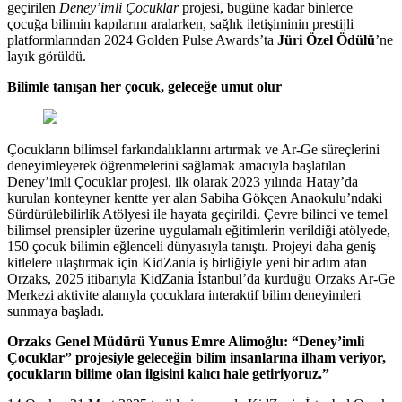
geçirilen
Deney’imli Çocuklar
projesi, bugüne kadar binlerce
çocuğa bilimin kapılarını aralarken, sağlık iletişiminin prestijli
platformlarından 2024 Golden Pulse Awards’ta
Jüri Özel Ödülü
’ne
layık görüldü.
Bilimle tanışan her çocuk, geleceğe umut olur
Çocukların bilimsel farkındalıklarını artırmak ve Ar-Ge süreçlerini
deneyimleyerek öğrenmelerini sağlamak amacıyla başlatılan
Deney’imli Çocuklar projesi, ilk olarak 2023 yılında Hatay’da
kurulan konteyner kentte yer alan Sabiha Gökçen Anaokulu’ndaki
Sürdürülebilirlik Atölyesi ile hayata geçirildi. Çevre bilinci ve temel
bilimsel prensipler üzerine uygulamalı eğitimlerin verildiği atölyede,
150 çocuk bilimin eğlenceli dünyasıyla tanıştı. Projeyi daha geniş
kitlelere ulaştırmak için KidZania iş birliğiyle yeni bir adım atan
Orzaks, 2025 itibarıyla KidZania İstanbul’da kurduğu Orzaks Ar-Ge
Merkezi aktivite alanıyla çocuklara interaktif bilim deneyimleri
sunmaya başladı.
Orzaks Genel Müdürü Yunus Emre Alimoğlu: “Deney’imli
Çocuklar” projesiyle geleceğin bilim insanlarına ilham veriyor,
çocukların bilime olan ilgisini kalıcı hale getiriyoruz.”