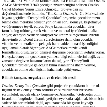
14 Ocak – 31 Mart 2025 tarihleri arasında KidZania İstanbul Orzaks
Ar-Ge Merkezi’ni 3.940 çocuğun ziyaret ettiğini belirten Orzaks
Genel Müdürü Yunus Emre Alimoğlu, projeye dair şu
değerlendirmelerde bulundu: “KidZania Orzaks Ar-Ge Merkezi'nde
hayata geçirilen “Deney’imli Çocuklar” projemiz, çocuklarımızın
bilime olan merakını pekiştiriyor; onları soru sormaya, keşfetmeye
ve öğrenmeye teşvik ediyor. Proje kapsamında çocuklar, birer
farmakolog rolüne girerek vitamin ve mineral içeriklerini analiz
ediyor, deneysel verilerle tanışıyor ve üretim süreçlerimizi birebir
deneyimliyor. Doğal üretim süreçlerimize dahil olan çocuklar
vitamin ve mineraller ile pek çok hammaddenin nasıl işlendiğini
uygulamalı olarak öğreniyor. Ar-Ge merkezimizde kendi
formüllerini oluşturuyor, bilimsel düşünme becerilerini geliştiriyorlar.
Bu eşsiz deneyim, çocukların yalnızca bilgi edinmelerini değil, aynı
zamanda özgüven kazanmalarını da sağlıyor. “Deney’imli
Çocuklar” projesiyle geleceğin bilim insanlarına ilham veriyor,
çocukların bilime olan ilgisini kalıcı hale getiriyoruz."
Bilimle tanışan, sorgulayan ve üreten bir nesil
Orzaks,
Deney’imli Çocuklar
gibi projelerle çocukların bilime olan
ilgisini desteklemeyi uzun soluklu ve sürdürülebilir bir sosyal
sorumluluk modeli olarak benimsiyor. Alimoğlu, “Geleceğin bilim
insanlarını bugünden ilhamla yetiştirmeye katkı sağlamak bizim için
sadece bir sorumluluk değil, aynı zamanda bir gurur kaynağı.