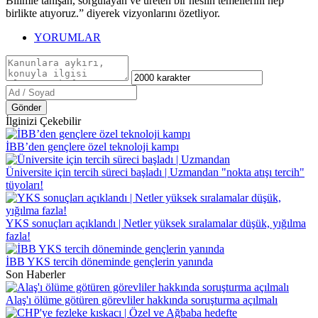
Bilimle tanışan, sorgulayan ve üreten bir neslin temellerini hep
birlikte atıyoruz.” diyerek vizyonlarını özetliyor.
YORUMLAR
Gönder
İlginizi Çekebilir
İBB’den gençlere özel teknoloji kampı
Üniversite için tercih süreci başladı | Uzmandan "nokta atışı tercih"
tüyoları!
YKS sonuçları açıklandı | Netler yüksek sıralamalar düşük, yığılma
fazla!
İBB YKS tercih döneminde gençlerin yanında
Son Haberler
Alaş'ı ölüme götüren görevliler hakkında soruşturma açılmalı