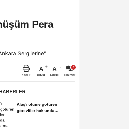
nüşüm Pera
Ankara Sergilerine”
A
A
Büyüt
Küçült
Yazdır
Yorumlar
 HABERLER
Alaş'ı ölüme götüren
görevliler hakkında
soruşturma açılmalı