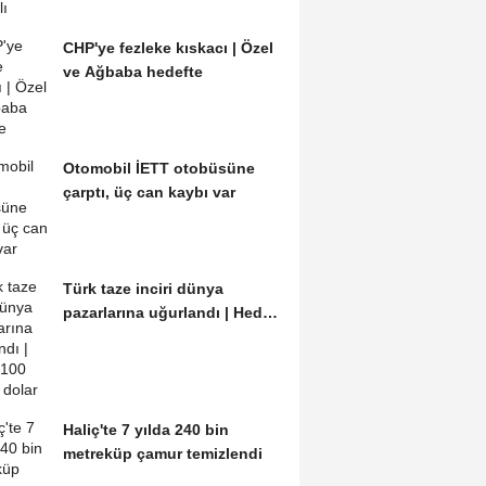
CHP'ye fezleke kıskacı | Özel
ve Ağbaba hedefte
Otomobil İETT otobüsüne
çarptı, üç can kaybı var
Türk taze inciri dünya
pazarlarına uğurlandı | Hedef
100 milyon dolar
Haliç'te 7 yılda 240 bin
metreküp çamur temizlendi