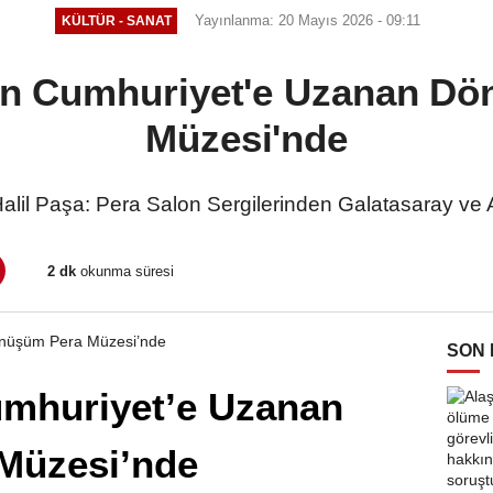
Yayınlanma: 20 Mayıs 2026 - 09:11
KÜLTÜR - SANAT
an Cumhuriyet'e Uzanan Dö
Müzesi'nde
Halil Paşa: Pera Salon Sergilerinden Galatasaray ve 
2 dk
okunma süresi
SON
mhuriyet’e Uzanan
Müzesi’nde