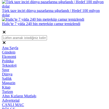
Türk taze inciri dünya pazarlarına uğurlandı | Hedef 100 milyon
dolar
Haliç'te 7 yılda 240 bin metreküp çamur temizlendi
Ana Sayfa
Gündem
Ekonomi
Politika
Teknoloji
Spor
Dünya
Sağlık
Magazin
Kitap
Turizm
Altın Kızların Mutfağı
Advertorial
CANLI MAÇ