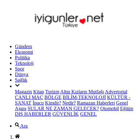
Gündem
Ekonomi
Politika
Teknoloji
Spor
Dünya
Sağlık
Magazin
Kitap
Turizm
Altın Kızların Mutfağı
Advertorial
CANLI MAÇ
BÖLGE
BİLİM-TEKNOLOJİ
KÜLTÜR -
SANAT
İpucu
Kimdir?
Nedir?
Ramazan Haberleri
Genel
Ajans
SULAR NE ZAMAN GELECEK?
Otomobil
Eğitim
DIŞ HABERLER
GÜVENLİK
GENEL
Ara