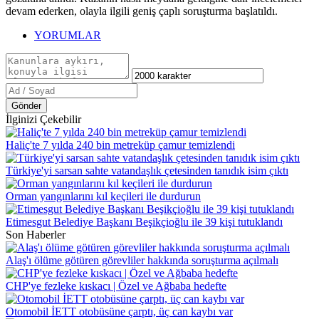
devam ederken, olayla ilgili geniş çaplı soruşturma başlatıldı.
YORUMLAR
Gönder
İlginizi Çekebilir
Haliç'te 7 yılda 240 bin metreküp çamur temizlendi
Türkiye'yi sarsan sahte vatandaşlık çetesinden tanıdık isim çıktı
Orman yangınlarını kıl keçileri ile durdurun
Etimesgut Belediye Başkanı Beşikçioğlu ile 39 kişi tutuklandı
Son Haberler
Alaş'ı ölüme götüren görevliler hakkında soruşturma açılmalı
CHP'ye fezleke kıskacı | Özel ve Ağbaba hedefte
Otomobil İETT otobüsüne çarptı, üç can kaybı var