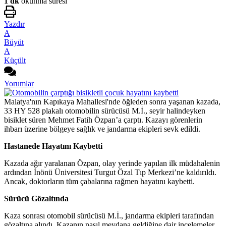
1 dk
okunma süresi
Yazdır
A
Büyüt
A
Küçült
Yorumlar
Malatya'nın Kapıkaya Mahallesi'nde öğleden sonra yaşanan kazada,
33 HY 528 plakalı otomobilin sürücüsü M.İ., seyir halindeyken
bisiklet süren Mehmet Fatih Özpan’a çarptı. Kazayı görenlerin
ihbarı üzerine bölgeye sağlık ve jandarma ekipleri sevk edildi.
Hastanede Hayatını Kaybetti
Kazada ağır yaralanan Özpan, olay yerinde yapılan ilk müdahalenin
ardından İnönü Üniversitesi Turgut Özal Tıp Merkezi’ne kaldırıldı.
Ancak, doktorların tüm çabalarına rağmen hayatını kaybetti.
Sürücü Gözaltında
Kaza sonrası otomobil sürücüsü M.İ., jandarma ekipleri tarafından
gözaltına alındı. Kazanın nasıl meydana geldiğine dair incelemeler