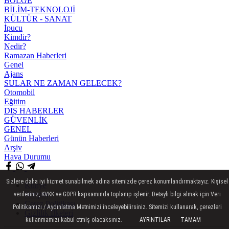
BÖLGE
BİLİM-TEKNOLOJİ
KÜLTÜR - SANAT
İpucu
Kimdir?
Nedir?
Ramazan Haberleri
Genel
Ajans
SULAR NE ZAMAN GELECEK?
Otomobil
Eğitim
DIŞ HABERLER
GÜVENLİK
GENEL
Günün Haberleri
Arşiv
Hava Durumu
Sizlere daha iyi hizmet sunabilmek adına sitemizde çerez konumlandırmaktayız. Kişisel
Künye
İletişim
verileriniz, KVKK ve GDPR kapsamında toplanıp işlenir. Detaylı bilgi almak için Veri
Çerez Politikası
Politikamızı / Aydınlatma Metnimizi inceleyebilirsiniz. Sitemizi kullanarak, çerezleri
Gizlilik İlkeleri
kullanmamızı kabul etmiş olacaksınız.
AYRINTILAR
TAMAM