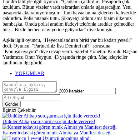
Londra tatiliyle ilgili oyuncu, "Çantamı çaldırdım. Pasaporta çok
üzüldüm. Bütün vizeler vardı tekrardan onlarla uğraşacağım. Yeni
pasaporta aktaramıyormuşum. Tam havaalanına giderken kahvecide
çaldırdım. Polis tutanak tuttu. Şikayetçi oldum ama bizim ülkemiz
bambaşka. Orada polisi aradım ifadeyi telefonla aradılar gelmediler
bile... Bizde hemen olay yerine geliyorlar" diye konuştu.
Aşkla ilgili oyuncu, "Heyecanlandıran birisi var bu kadarı yeterli"
dedi. Oyuncu, "Partneriniz İlsu Demirci mi?" sorusuna,
"Konuşmayayım" diye cevap verdi. Safebit Yönetim Kurulu Başkan
Yardımcısı Onur Yeygün, 43 yaşında ringe çıktı. Maç izleyiciler
tarafından ilgi gördü.
YORUMLAR
Gönder
İlginizi Çekebilir
Ünlüler Ahbap soruşturması için ifade verecek!
Kanser tedavisi gören minik Almira'ya Manifest desteği