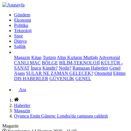
Gündem
Ekonomi
Politika
Teknoloji
Spor
Dünya
Sağlık
Magazin
Kitap
Turizm
Altın Kızların Mutfağı
Advertorial
CANLI MAÇ
BÖLGE
BİLİM-TEKNOLOJİ
KÜLTÜR -
SANAT
İpucu
Kimdir?
Nedir?
Ramazan Haberleri
Genel
Ajans
SULAR NE ZAMAN GELECEK?
Otomobil
Eğitim
DIŞ HABERLER
GÜVENLİK
GENEL
Ara
Haberler
Magazin
Oyuncu Emin Günenç Londra'da çantasını çaldırdı
Magazin