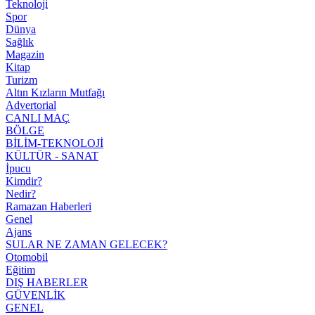
Teknoloji
Spor
Dünya
Sağlık
Magazin
Kitap
Turizm
Altın Kızların Mutfağı
Advertorial
CANLI MAÇ
BÖLGE
BİLİM-TEKNOLOJİ
KÜLTÜR - SANAT
İpucu
Kimdir?
Nedir?
Ramazan Haberleri
Genel
Ajans
SULAR NE ZAMAN GELECEK?
Otomobil
Eğitim
DIŞ HABERLER
GÜVENLİK
GENEL