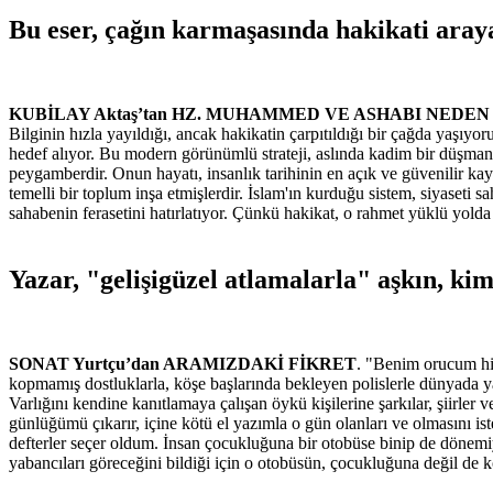
Bu eser, çağın karmaşasında hakikati aray
KUBİLAY Aktaş’tan HZ. MUHAMMED VE ASHABI NEDE
Bilginin hızla yayıldığı, ancak hakikatin çarpıtıldığı bir çağda yaşıy
hedef alıyor. Bu modern görünümlü strateji, aslında kadim bir düşmanl
peygamberdir. Onun hayatı, insanlık tarihinin en açık ve güvenilir kayn
temelli bir toplum inşa etmişlerdir. İslam'ın kurduğu sistem, siyaseti
sahabenin ferasetini hatırlatıyor. Çünkü hakikat, o rahmet yüklü yold
Yazar, "gelişigüzel atlamalarla" aşkın, kiml
SONAT Yurtçu’dan ARAMIZDAKİ FİKRET
. "Benim orucum hiç
kopmamış dostluklarla, köşe başlarında bekleyen polislerle dünyada yaln
Varlığını kendine kanıtlamaya çalışan öykü kişilerine şarkılar, şiirler
günlüğümü çıkarır, içine kötü el yazımla o gün olanları ve olmasını is
defterler seçer oldum. İnsan çocukluğuna bir otobüse binip de dönemiy
yabancıları göreceğini bildiği için o otobüsün, çocukluğuna değil de 