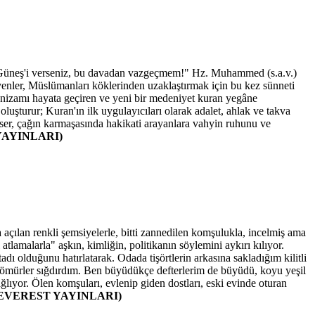
me Güneş'i verseniz, bu davadan vazgeçmem!" Hz. Muhammed (s.a.v.)
eyenler, Müslümanları köklerinden uzaklaştırmak için bu kez sünneti
i nizamı hayata geçiren ve yeni bir medeniyet kuran yegâne
luşturur; Kuran'ın ilk uygulayıcıları olarak adalet, ahlak ve takva
 eser, çağın karmaşasında hakikati arayanlara vahyin ruhunu ve
YAYINLARI)
çılan renkli şemsiyelerle, bitti zannedilen komşulukla, incelmiş ama
tlamalarla" aşkın, kimliğin, politikanın söylemini aykırı kılıyor.
dı olduğunu hatırlatarak. Odada tişörtlerin arkasına sakladığım kilitli
 ne ömürler sığdırdım. Ben büyüdükçe defterlerim de büyüdü, koyu yeşil
lıyor. Ölen komşuları, evlenip giden dostları, eski evinde oturan
 (EVEREST YAYINLARI)