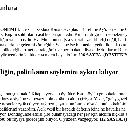
anlara
N ÖNEML
İ. Deist Tuzaklara Karşı Cevaplar. "Bir elime Ay'ı, bir eli
oruz. Bugün saldırıların asıl hedefi şüphedir. Kuran'a doğrudan yönelem
ığın yansımasıdır. Hz. Muhammed (s.a.v.), yalnızca bir elçi değil, ilah
aklarla belgelenmiş örneğidir. Sahabe ise bu medeniyetin ilk halkasını o
 sahiplik değil emanet olarak görür ve her makamı liyakatle doldurur. Bu
a yürüyenlerin kalbinde yeniden hayat bulur.
296 SAYFA. (DESTEK 
iğin, politikanın söylemini aykırı kılıyor
 konuşmamak." Kitapta yer alan öyküler; Kadıköy'ün gri sokaklarında a
ızca siyahın ve beyazın olmadığının altını çiziyor. Yazar, "gelişigüzel a
 ve nesneler eşlik ediyor; rağmen yaşamanın buruk olsa da muhakkak bir ta
tediklerimi yazardım. Açık yeşil bir kapaklı defterin içine ne hayaller
or. Döndüğünde eskisi gibi bulamayacağı her şey için hıçkıra hıçkıra ağ
kötü bir rüyaya gideceğini biliyor. O yüzden vazgeçiyor.
112 SAYFA.