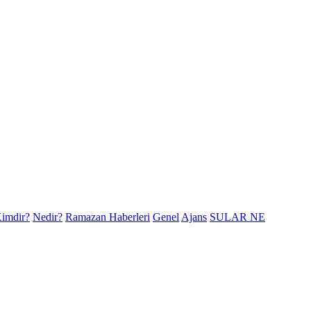
imdir?
Nedir?
Ramazan Haberleri
Genel
Ajans
SULAR NE