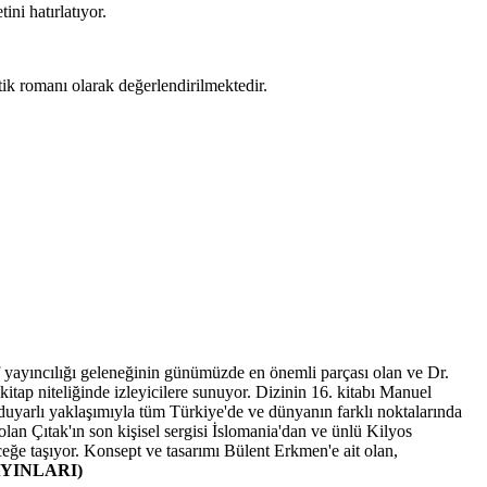
ni hatırlatıyor.
otik romanı olarak değerlendirilmektedir.
f yayıncılığı geleneğinin günümüzde en önemli parçası olan ve Dr.
 kitap niteliğinde izleyicilere sunuyor. Dizinin 16. kitabı Manuel
 duyarlı yaklaşımıyla tüm Türkiye'de ve dünyanın farklı noktalarında
olan Çıtak'ın son kişisel sergisi İslomania'dan ve ünlü Kilyos
eceğe taşıyor. Konsept ve tasarımı Bülent Erkmen'e ait olan,
AYINLARI)