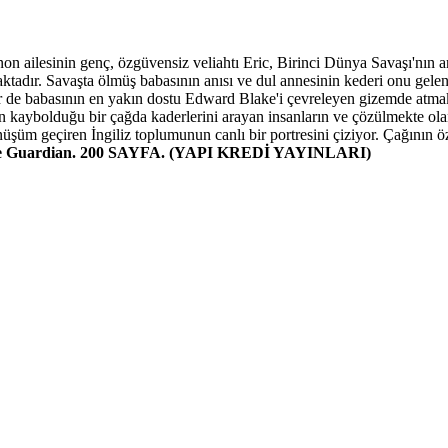
non ailesinin genç, özgüvensiz veliahtı Eric, Birinci Dünya Savaşı'nın 
dır. Savaşta ölmüş babasının anısı ve dul annesinin kederi onu gelenek
ir de babasının en yakın dostu Edward Blake'i çevreleyen gizemde atmakt
erin kaybolduğu bir çağda kaderlerini arayan insanların ve çözülmekte o
üşüm geçiren İngiliz toplumunun canlı bir portresini çiziyor. Çağının
e Guardian. 200 SAYFA. (YAPI KREDİ YAYINLARI)