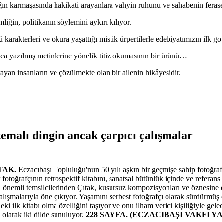
ağın karmaşasında hakikati arayanlara vahyin ruhunu ve sahabenin feraseti
mliğin, politikanın söylemini aykırı kılıyor.
 karakterleri ve okura yaşattığı mistik ürpertilerle edebiyatımızın ilk g
nca yazılmış metinlerine yönelik titiz okumasının bir ürünü…
ayan insanların ve çözülmekte olan bir ailenin hikâyesidir.
 temalı dingin ancak çarpıcı çalışmalar
ITAK.
Eczacıbaşı Topluluğu'nun 50 yılı aşkın bir geçmişe sahip fotoğra
r fotoğrafçının retrospektif kitabını, sanatsal bütünlük içinde ve referans
en önemli temsilcilerinden Çıtak, kusursuz kompozisyonları ve öznesine
çalışmalarıyla öne çıkıyor. Yaşamını serbest fotoğrafçı olarak sürdürmüş 
eki ilk kitabı olma özelliğini taşıyor ve onu ilham verici kişiliğiyle gel
olarak iki dilde sunuluyor.
228 SAYFA. (ECZACIBAŞI VAKFI Y