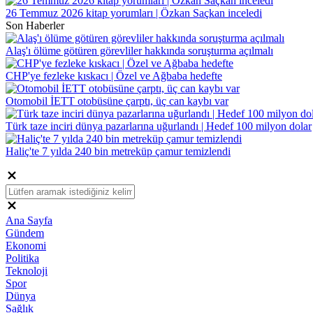
26 Temmuz 2026 kitap yorumları | Özkan Saçkan inceledi
Son Haberler
Alaş'ı ölüme götüren görevliler hakkında soruşturma açılmalı
CHP'ye fezleke kıskacı | Özel ve Ağbaba hedefte
Otomobil İETT otobüsüne çarptı, üç can kaybı var
Türk taze inciri dünya pazarlarına uğurlandı | Hedef 100 milyon dolar
Haliç'te 7 yılda 240 bin metreküp çamur temizlendi
Ana Sayfa
Gündem
Ekonomi
Politika
Teknoloji
Spor
Dünya
Sağlık