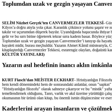
Toplumdan uzak ve gezgin yaşayan Canverm
SELİM Nüzhet Gerçek’ten CANVERMEZLER TEKKESİ
- Gün
Kilyos’a doğru atıyla yola çıkar. Karanlık çökünce yolunu şaşırır ve ıs
takılır ve uçurumdan düşerek bayılır. Uyandığında başucunda ihtiyar b
gelir ve bu sırrı birine öğreterek tekrar sırra kadem basar. Böylece yü
Toplumdan uzak ve gezgin yaşayan Canvermezler’i tanıyıp da hayatta k
hayaleti midir, burası meçhuldür. Yazarın Ahmet Kâmil müstearıyla, 
kitaplaştırdığı Canvermezler Tekkesi, esrarengiz olayları, doğaüstü kar
KÜLTÜR YAYINLARI)
Yazarın asıl hedefinin inancı aklın imkânl
KURT Flasch’dan MEİSTER ECKHART
- Hristiyanlığın Filozof
hem kendi dönemindeki hem de sonrasındaki anlatılar, onun "sapkın" bi
"Hristiyanlığın filozofu" olarak sahneye çıkarıyor ve bu "mistik" yafta
temellendirmek olduğunu, Tanrı, varlık ve akıl üzerine yürüttüğü çalış
okumasının bir ürünü olan kitap, bu önemli ismin düşüncesine ve eserle
Kaderlerini arayan insanların ve çözülmekt