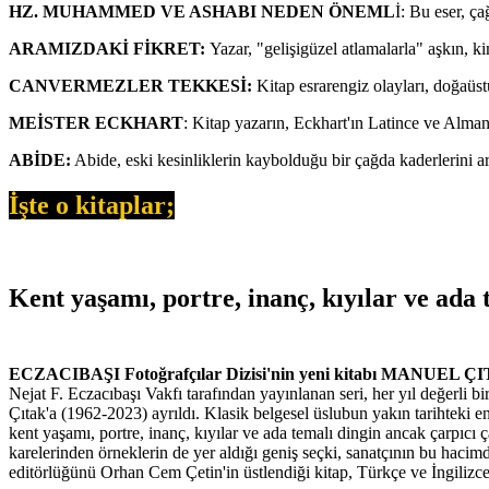
HZ. MUHAMMED VE ASHABI NEDEN ÖNEML
İ: Bu eser, ç
ARAMIZDAKİ FİKRET:
Yazar, "gelişigüzel atlamalarla" aşkın, ki
CANVERMEZLER TEKKESİ:
Kitap esrarengiz olayları, doğaüstü
MEİSTER ECKHART
: Kitap yazarın, Eckhart'ın Latince ve Alma
ABİDE:
Abide, eski kesinliklerin kaybolduğu bir çağda kaderlerini ar
İşte o kitaplar;
Kent yaşamı, portre, inanç, kıyılar ve ada
ECZACIBAŞI Fotoğrafçılar Dizisi'nin yeni kitabı MANUEL Ç
Nejat F. Eczacıbaşı Vakfı tarafından yayınlanan seri, her yıl değerli bi
Çıtak'a (1962-2023) ayrıldı. Klasik belgesel üslubun yakın tarihteki 
kent yaşamı, portre, inanç, kıyılar ve ada temalı dingin ancak çarpıcı 
karelerinden örneklerin de yer aldığı geniş seçki, sanatçının bu hacimd
editörlüğünü Orhan Cem Çetin'in üstlendiği kitap, Türkçe ve İngilizce 