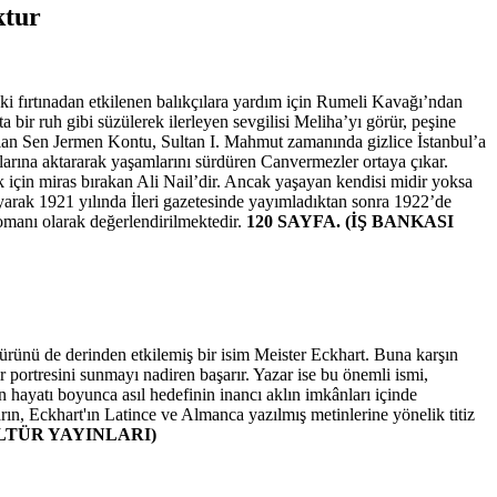
ktur
i fırtınadan etkilenen balıkçılara yardım için Rumeli Kavağı’ndan
 bir ruh gibi süzülerek ilerleyen sevgilisi Meliha’yı görür, peşine
bulan Sen Jermen Kontu, Sultan I. Mahmut zamanında gizlice İstanbul’a
utlarına aktararak yaşamlarını sürdüren Canvermezler ortaya çıkar.
 için miras bırakan Ali Nail’dir. Ancak yaşayan kendisi midir yoksa
arak 1921 yılında İleri gazetesinde yayımladıktan sonra 1922’de
 romanı olarak değerlendirilmektedir.
120 SAYFA. (İŞ BANKASI
ültürünü de derinden etkilemiş bir isim Meister Eckhart. Buna karşın
 portresini sunmayı nadiren başarır. Yazar ise bu önemli ismi,
n hayatı boyunca asıl hedefinin inancı aklın imkânları içinde
rın, Eckhart'ın Latince ve Almanca yazılmış metinlerine yönelik titiz
ÜLTÜR YAYINLARI)