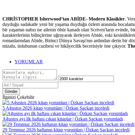
CHRİSTOPHER Isherwood’tan ABİDE- Modern Klasikler
. Ver
duyduğu sadakatle yeni bir yaşama duyduğu özlem arasında bocalamakta
bir yaşamın nabzı ise ailenin öbür kanadı olan Scriven'ların evinde, b
karakterlerinin bilinçlerine uğrayarak ilerleyen Abide, eski kesinlikl
romanlarından Abide, Birinci Dünya Savaşı'nın ardından derin bir dön
mizahı, üslubunun cazibesi ve hikâyecilik becerisiyle öne çıkıyor.
Th
YORUMLAR
Gönder
İlginizi Çekebilir
5 Ağustos 2026 kitap yorumları | Özkan Saçkan inceledi
Ağustos ayı ilk haftası çıkan kitaplar | Özkan Saçkan yorumladı
29 Temmuz 2026 haftanın kitap yorumları | Özkan Saçkan inceledi