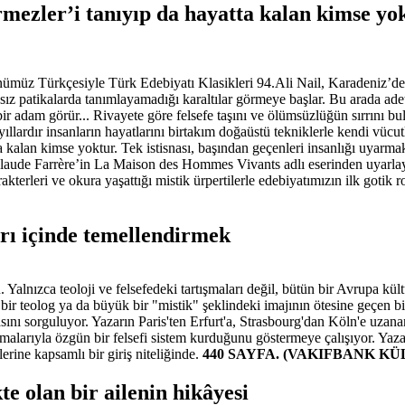
ezler’i tanıyıp da hayatta kalan kimse yo
ümüz Türkçesiyle Türk Edebiyatı Klasikleri 94.Ali Nail, Karadeniz’dek
sız patikalarda tanımlayamadığı karaltılar görmeye başlar. Bu arada adeta
ir adam görür... Rivayete göre felsefe taşını ve ölümsüzlüğün sırrını 
zyıllardır insanların hayatlarını birtakım doğaüstü tekniklerle kendi vüc
alan kimse yoktur. Tek istisnası, başından geçenleri insanlığı uyarmak
Claude Farrère’in La Maison des Hommes Vivants adlı eserinden uyarlay
akterleri ve okura yaşattığı mistik ürpertilerle edebiyatımızın ilk gotik
arı içinde temellendirmek
u. Yalnızca teoloji ve felsefedeki tartışmaları değil, bütün bir Avrupa k
r teolog ya da büyük bir "mistik" şeklindeki imajının ötesine geçen bir
sını sorguluyor. Yazarın Paris'ten Erfurt'a, Strasbourg'dan Köln'e uzana
malarıyla özgün bir felsefi sistem kurduğunu göstermeye çalışıyor. Yaza
rine kapsamlı bir giriş niteliğinde.
440 SAYFA. (VAKIFBANK K
e olan bir ailenin hikâyesi