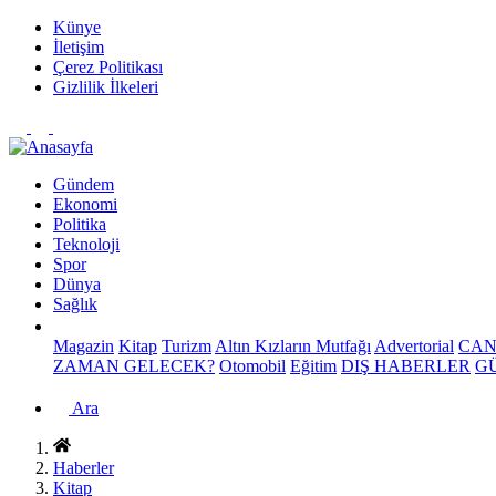
Künye
İletişim
Çerez Politikası
Gizlilik İlkeleri
Gündem
Ekonomi
Politika
Teknoloji
Spor
Dünya
Sağlık
Magazin
Kitap
Turizm
Altın Kızların Mutfağı
Advertorial
CAN
ZAMAN GELECEK?
Otomobil
Eğitim
DIŞ HABERLER
G
Ara
Haberler
Kitap