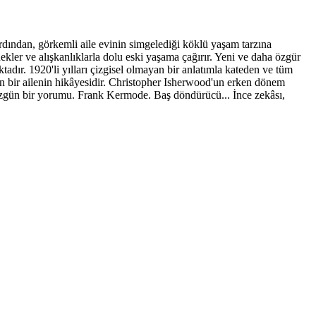
ardından, görkemli aile evinin simgelediği köklü yaşam tarzına
ler ve alışkanlıklarla dolu eski yaşama çağırır. Yeni ve daha özgür
adır. 1920'li yılları çizgisel olmayan bir anlatımla kateden ve tüm
lan bir ailenin hikâyesidir. Christopher Isherwood'un erken dönem
 özgün bir yorumu. Frank Kermode. Baş döndürücü... İnce zekâsı,