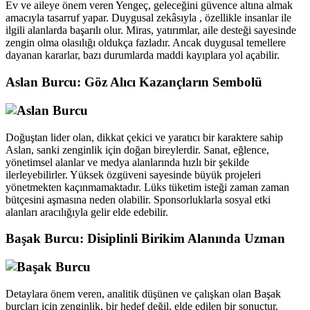
Ev ve aileye önem veren Yengeç, geleceğini güvence altına almak
amacıyla tasarruf yapar. Duygusal zekâsıyla , özellikle insanlar ile
ilgili alanlarda başarılı olur. Miras, yatırımlar, aile desteği sayesinde
zengin olma olasılığı oldukça fazladır. Ancak duygusal temellere
dayanan kararlar, bazı durumlarda maddi kayıplara yol açabilir.
Aslan Burcu: Göz Alıcı Kazançların Sembolü
Doğuştan lider olan, dikkat çekici ve yaratıcı bir karaktere sahip
Aslan, sanki zenginlik için doğan bireylerdir. Sanat, eğlence,
yönetimsel alanlar ve medya alanlarında hızlı bir şekilde
ilerleyebilirler. Yüksek özgüveni sayesinde büyük projeleri
yönetmekten kaçınmamaktadır. Lüks tüketim isteği zaman zaman
bütçesini aşmasına neden olabilir. Sponsorluklarla sosyal etki
alanları aracılığıyla gelir elde edebilir.
Başak Burcu: Disiplinli Birikim Alanında Uzman
Detaylara önem veren, analitik düşünen ve çalışkan olan Başak
burçları için zenginlik, bir hedef değil, elde edilen bir sonuçtur.