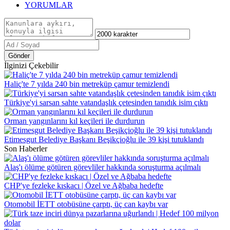
YORUMLAR
Gönder
İlginizi Çekebilir
Haliç'te 7 yılda 240 bin metreküp çamur temizlendi
Türkiye'yi sarsan sahte vatandaşlık çetesinden tanıdık isim çıktı
Orman yangınlarını kıl keçileri ile durdurun
Etimesgut Belediye Başkanı Beşikçioğlu ile 39 kişi tutuklandı
Son Haberler
Alaş'ı ölüme götüren görevliler hakkında soruşturma açılmalı
CHP'ye fezleke kıskacı | Özel ve Ağbaba hedefte
Otomobil İETT otobüsüne çarptı, üç can kaybı var