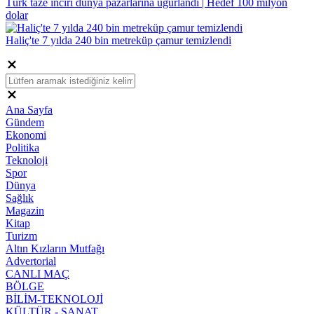
Türk taze inciri dünya pazarlarına uğurlandı | Hedef 100 milyon
dolar
Haliç'te 7 yılda 240 bin metreküp çamur temizlendi
Ana Sayfa
Gündem
Ekonomi
Politika
Teknoloji
Spor
Dünya
Sağlık
Magazin
Kitap
Turizm
Altın Kızların Mutfağı
Advertorial
CANLI MAÇ
BÖLGE
BİLİM-TEKNOLOJİ
KÜLTÜR - SANAT