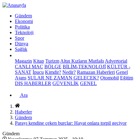
Gündem
Ekonomi
Politika
Teknoloji
Spor
Dünya
Sağlık
Magazin
Kitap
Turizm
Altın Kızların Mutfağı
Advertorial
CANLI MAÇ
BÖLGE
BİLİM-TEKNOLOJİ
KÜLTÜR -
SANAT
İpucu
Kimdir?
Nedir?
Ramazan Haberleri
Genel
Ajans
SULAR NE ZAMAN GELECEK?
Otomobil
Eğitim
DIŞ HABERLER
GÜVENLİK
GENEL
Ara
Haberler
Gündem
Parayı kendine çeken burçlar: Hayat onlara torpil geçiyor
Gündem