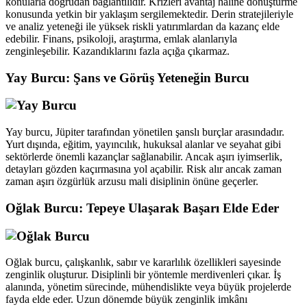
konularla doğrudan bağlantılıdır. Krizleri avantaj haline dönüştürme
konusunda yetkin bir yaklaşım sergilemektedir. Derin stratejileriyle
ve analiz yeteneği ile yüksek riskli yatırımlardan da kazanç elde
edebilir. Finans, psikoloji, araştırma, emlak alanlarıyla
zenginleşebilir. Kazandıklarını fazla açığa çıkarmaz.
Yay Burcu: Şans ve Görüş Yeteneğin Burcu
Yay burcu, Jüpiter tarafından yönetilen şanslı burçlar arasındadır.
Yurt dışında, eğitim, yayıncılık, hukuksal alanlar ve seyahat gibi
sektörlerde önemli kazançlar sağlanabilir. Ancak aşırı iyimserlik,
detayları gözden kaçırmasına yol açabilir. Risk alır ancak zaman
zaman aşırı özgürlük arzusu mali disiplinin önüne geçerler.
Oğlak Burcu: Tepeye Ulaşarak Başarı Elde Eder
Oğlak burcu, çalışkanlık, sabır ve kararlılık özellikleri sayesinde
zenginlik oluşturur. Disiplinli bir yöntemle merdivenleri çıkar. İş
alanında, yönetim sürecinde, mühendislikte veya büyük projelerde
fayda elde eder. Uzun dönemde büyük zenginlik imkânı