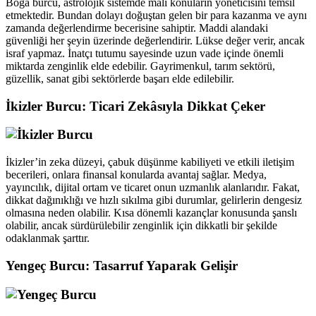
Boğa burcu, astrolojik sistemde mali konuların yöneticisini temsil
etmektedir. Bundan dolayı doğuştan gelen bir para kazanma ve aynı
zamanda değerlendirme becerisine sahiptir. Maddi alandaki
güvenliği her şeyin üzerinde değerlendirir. Lükse değer verir, ancak
israf yapmaz. İnatçı tutumu sayesinde uzun vade içinde önemli
miktarda zenginlik elde edebilir. Gayrimenkul, tarım sektörü,
güzellik, sanat gibi sektörlerde başarı elde edilebilir.
İkizler Burcu: Ticari Zekâsıyla Dikkat Çeker
İkizler’in zeka düzeyi, çabuk düşünme kabiliyeti ve etkili iletişim
becerileri, onlara finansal konularda avantaj sağlar. Medya,
yayıncılık, dijital ortam ve ticaret onun uzmanlık alanlarıdır. Fakat,
dikkat dağınıklığı ve hızlı sıkılma gibi durumlar, gelirlerin dengesiz
olmasına neden olabilir. Kısa dönemli kazançlar konusunda şanslı
olabilir, ancak sürdürülebilir zenginlik için dikkatli bir şekilde
odaklanmak şarttır.
Yengeç Burcu: Tasarruf Yaparak Gelişir