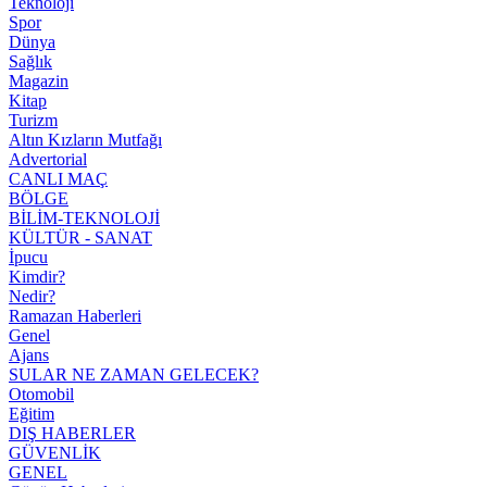
Teknoloji
Spor
Dünya
Sağlık
Magazin
Kitap
Turizm
Altın Kızların Mutfağı
Advertorial
CANLI MAÇ
BÖLGE
BİLİM-TEKNOLOJİ
KÜLTÜR - SANAT
İpucu
Kimdir?
Nedir?
Ramazan Haberleri
Genel
Ajans
SULAR NE ZAMAN GELECEK?
Otomobil
Eğitim
DIŞ HABERLER
GÜVENLİK
GENEL