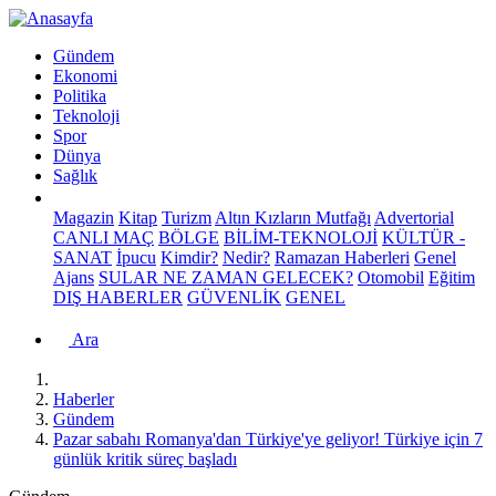
Gündem
Ekonomi
Politika
Teknoloji
Spor
Dünya
Sağlık
Magazin
Kitap
Turizm
Altın Kızların Mutfağı
Advertorial
CANLI MAÇ
BÖLGE
BİLİM-TEKNOLOJİ
KÜLTÜR -
SANAT
İpucu
Kimdir?
Nedir?
Ramazan Haberleri
Genel
Ajans
SULAR NE ZAMAN GELECEK?
Otomobil
Eğitim
DIŞ HABERLER
GÜVENLİK
GENEL
Ara
Haberler
Gündem
Pazar sabahı Romanya'dan Türkiye'ye geliyor! Türkiye için 7
günlük kritik süreç başladı