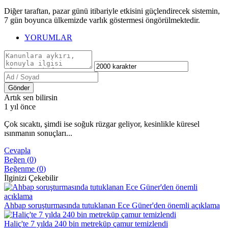
Diğer taraftan, pazar günü itibariyle etkisini güçlendirecek sistemin,
7 gün boyunca ülkemizde varlık göstermesi öngörülmektedir.
YORUMLAR
Gönder
Artık sen bilirsin
1 yıl önce
Çok sıcaktı, şimdi ise soğuk rüzgar geliyor, kesinlikle küresel
ısınmanın sonuçları...
Cevapla
Beğen (
0
)
Beğenme (
0
)
İlginizi Çekebilir
Ahbap soruşturmasında tutuklanan Ece Güner'den önemli açıklama
Haliç'te 7 yılda 240 bin metreküp çamur temizlendi