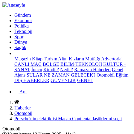
Gündem
Ekonomi
Politika
Teknoloji
Spor
Dünya
Sağlık
Magazin
Kitap
Turizm
Altın Kızların Mutfağı
Advertorial
CANLI MAÇ
BÖLGE
BİLİM-TEKNOLOJİ
KÜLTÜR -
SANAT
İpucu
Kimdir?
Nedir?
Ramazan Haberleri
Genel
Ajans
SULAR NE ZAMAN GELECEK?
Otomobil
Eğitim
DIŞ HABERLER
GÜVENLİK
GENEL
Ara
Haberler
Otomobil
Porsche'nin elektriklisi Macan Contiental lastiklerini seçti
Otomobil