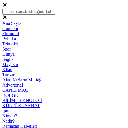
Ana Sayfa
Gündem
Ekonomi
Politika
Teknoloji
Spor
Dünya
Sağlık
Magazin
Kitap
Turizm
Altın Kızların Mutfağı
Advertorial
CANLI MAÇ
BÖLGE
BİLİM-TEKNOLOJİ
KÜLTÜR - SANAT
İpucu
Kimdir?
Nedir?
Ramazan Haberleri