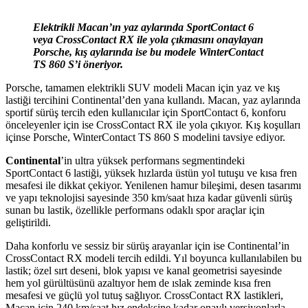
Elektrikli Macan’ın yaz aylarında SportContact 6
veya CrossContact RX ile yola çıkmasını onaylayan
Porsche, kış aylarında ise bu modele WinterContact
TS 860 S’i öneriyor.
Porsche, tamamen elektrikli SUV modeli Macan için yaz ve kış
lastiği tercihini Continental’den yana kullandı. Macan, yaz aylarında
sportif sürüş tercih eden kullanıcılar için SportContact 6, konforu
önceleyenler için ise CrossContact RX ile yola çıkıyor. Kış koşulları
içinse Porsche, WinterContact TS 860 S modelini tavsiye ediyor.
Continental
’in ultra yüksek performans segmentindeki
SportContact 6 lastiği, yüksek hızlarda üstün yol tutuşu ve kısa fren
mesafesi ile dikkat çekiyor. Yenilenen hamur bileşimi, desen tasarımı
ve yapı teknolojisi sayesinde 350 km/saat hıza kadar güvenli sürüş
sunan bu lastik, özellikle performans odaklı spor araçlar için
geliştirildi.
Daha konforlu ve sessiz bir sürüş arayanlar için ise Continental’in
CrossContact RX modeli tercih edildi. Yıl boyunca kullanılabilen bu
lastik; özel sırt deseni, blok yapısı ve kanal geometrisi sayesinde
hem yol gürültüsünü azaltıyor hem de ıslak zeminde kısa fren
mesafesi ve güçlü yol tutuş sağlıyor. CrossContact RX lastikleri,
Macan için 240 km/saat hız endeksine kadar onaylı versiyonlarla