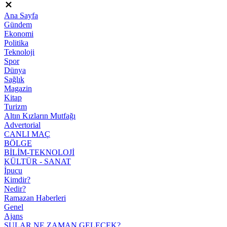
Ana Sayfa
Gündem
Ekonomi
Politika
Teknoloji
Spor
Dünya
Sağlık
Magazin
Kitap
Turizm
Altın Kızların Mutfağı
Advertorial
CANLI MAÇ
BÖLGE
BİLİM-TEKNOLOJİ
KÜLTÜR - SANAT
İpucu
Kimdir?
Nedir?
Ramazan Haberleri
Genel
Ajans
SULAR NE ZAMAN GELECEK?