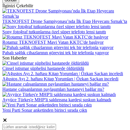
Gönder
İlginizi Çekebilir
TEKNOFEST Drone Şampiyonası’nda İlk Etap Heyecanı Şırnak’ta
Sony fotoğraf tutkunlarına özel süper telefoto lensi tanıttı
Rotamız TEKNOFEST Mavi Vatan KKTC'de başlıyor
Pahalı sağlık cihazlarının görevini tek bir telefonla yapıyor
Son Haberler
Cinsel istismar şüphelisi hastanede öldürüldü
Ağustos Ayı 2. haftası Kitap Yorumları | Özkan Saçkan inceledi
Hastane çalışanlarının paylaşımları hastaneyi bağlar mı?
Ayyüce Türkeş'e MHP'li saldırısına kardeşi suskun kalmadı
Yeni Parti Sonar anketinden birinci sırada çıktı