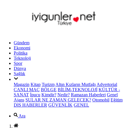
Gündem
Ekonomi
Politika
Teknoloji
Spor
Dünya
Sağlık
Magazin
Kitap
Turizm
Altın Kızların Mutfağı
Advertorial
CANLI MAÇ
BÖLGE
BİLİM-TEKNOLOJİ
KÜLTÜR -
SANAT
İpucu
Kimdir?
Nedir?
Ramazan Haberleri
Genel
Ajans
SULAR NE ZAMAN GELECEK?
Otomobil
Eğitim
DIŞ HABERLER
GÜVENLİK
GENEL
Ara