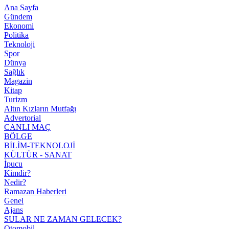
Ana Sayfa
Gündem
Ekonomi
Politika
Teknoloji
Spor
Dünya
Sağlık
Magazin
Kitap
Turizm
Altın Kızların Mutfağı
Advertorial
CANLI MAÇ
BÖLGE
BİLİM-TEKNOLOJİ
KÜLTÜR - SANAT
İpucu
Kimdir?
Nedir?
Ramazan Haberleri
Genel
Ajans
SULAR NE ZAMAN GELECEK?
Otomobil