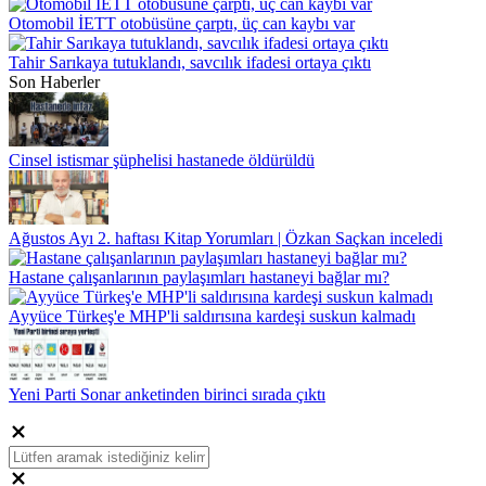
Otomobil İETT otobüsüne çarptı, üç can kaybı var
Tahir Sarıkaya tutuklandı, savcılık ifadesi ortaya çıktı
Son Haberler
Cinsel istismar şüphelisi hastanede öldürüldü
Ağustos Ayı 2. haftası Kitap Yorumları | Özkan Saçkan inceledi
Hastane çalışanlarının paylaşımları hastaneyi bağlar mı?
Ayyüce Türkeş'e MHP'li saldırısına kardeşi suskun kalmadı
Yeni Parti Sonar anketinden birinci sırada çıktı