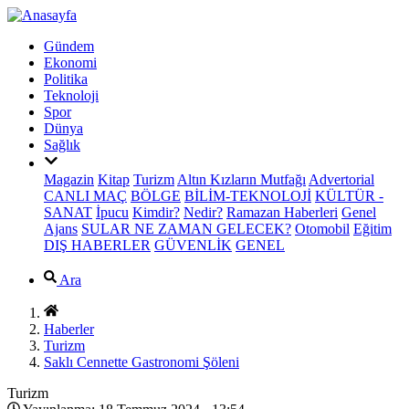
Gündem
Ekonomi
Politika
Teknoloji
Spor
Dünya
Sağlık
Magazin
Kitap
Turizm
Altın Kızların Mutfağı
Advertorial
CANLI MAÇ
BÖLGE
BİLİM-TEKNOLOJİ
KÜLTÜR -
SANAT
İpucu
Kimdir?
Nedir?
Ramazan Haberleri
Genel
Ajans
SULAR NE ZAMAN GELECEK?
Otomobil
Eğitim
DIŞ HABERLER
GÜVENLİK
GENEL
Ara
Haberler
Turizm
Saklı Cennette Gastronomi Şöleni
Turizm