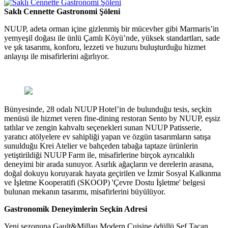
Saklı Cennette Gastronomi Şöleni
NUUP, adeta orman içine gizlenmiş bir mücevher gibi Marmaris’in
yemyeşil doğası ile ünlü Çamlı Köyü’nde, yüksek standartları, sade
ve şık tasarımı, konforu, lezzeti ve huzuru buluşturduğu hizmet
anlayışı ile misafirlerini ağırlıyor.
Bünyesinde, 28 odalı NUUP Hotel’in de bulunduğu tesis, seçkin
menüsü ile hizmet veren fine-dining restoran Sento by NUUP, eşsiz
tatlılar ve zengin kahvaltı seçenekleri sunan NUUP Patisserie,
yaratıcı atölyelere ev sahipliği yapan ve özgün tasarımların satışa
sunulduğu Krei Atelier ve bahçeden tabağa taptaze ürünlerin
yetiştirildiği NUUP Farm ile, misafirlerine birçok ayrıcalıklı
deneyimi bir arada sunuyor. Asırlık ağaçların ve derelerin arasına,
doğal dokuyu koruyarak hayata geçirilen ve İzmir Sosyal Kalkınma
ve İşletme Kooperatifi (SKOOP) 'Çevre Dostu İşletme' belgesi
bulunan mekanın tasarımı, misafirlerini büyülüyor.
Gastronomik Deneyimlerin Seçkin Adresi
Yeni sezonuna Gault&Millau Modern Cuisine ödüllü Şef Tacan