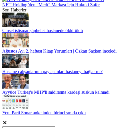
NET Holding’den “Merit” Markası İçin Hukuki Zafer
Son Haberler
Cinsel istismar şüphelisi hastanede öldürüldü
Ağustos Ayı 2. haftası Kitap Yorumları | Özkan Saçkan inceledi
Hastane çalışanlarının paylaşımları hastaneyi bağlar mı?
Ayyüce Türkeş'e MHP'li saldırısına kardeşi suskun kalmadı
Yeni Parti Sonar anketinden birinci sırada çıktı