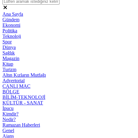
Ana Sayfa
Gündem
Ekonomi
Politika
Teknoloji
Spor
Dünya
Sağlık
Magazin
Kitap
Turizm
Altın Kızların Mutfağı
Advertorial
CANLI MAÇ
BÖLGE
BİLİM-TEKNOLOJİ
KÜLTÜR - SANAT
İpucu
Kimdir?
Nedir?
Ramazan Haberleri
Genel
Ajans