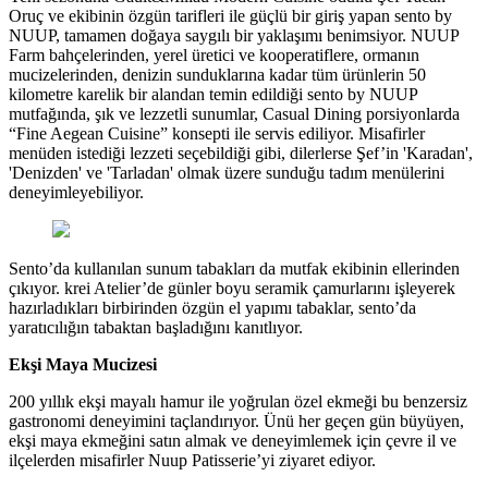
Oruç ve ekibinin özgün tarifleri ile güçlü bir giriş yapan sento by
NUUP, tamamen doğaya saygılı bir yaklaşımı benimsiyor. NUUP
Farm bahçelerinden, yerel üretici ve kooperatiflere, ormanın
mucizelerinden, denizin sunduklarına kadar tüm ürünlerin 50
kilometre karelik bir alandan temin edildiği sento by NUUP
mutfağında, şık ve lezzetli sunumlar, Casual Dining porsiyonlarda
“Fine Aegean Cuisine” konsepti ile servis ediliyor. Misafirler
menüden istediği lezzeti seçebildiği gibi, dilerlerse Şef’in 'Karadan',
'Denizden' ve 'Tarladan' olmak üzere sunduğu tadım menülerini
deneyimleyebiliyor.
Sento’da kullanılan sunum tabakları da mutfak ekibinin ellerinden
çıkıyor. krei Atelier’de günler boyu seramik çamurlarını işleyerek
hazırladıkları birbirinden özgün el yapımı tabaklar, sento’da
yaratıcılığın tabaktan başladığını kanıtlıyor.
Ekşi Maya Mucizesi
200 yıllık ekşi mayalı hamur ile yoğrulan özel ekmeği bu benzersiz
gastronomi deneyimini taçlandırıyor. Ünü her geçen gün büyüyen,
ekşi maya ekmeğini satın almak ve deneyimlemek için çevre il ve
ilçelerden misafirler Nuup Patisserie’yi ziyaret ediyor.