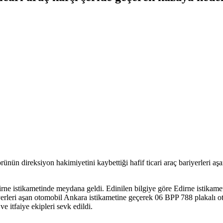
n direksiyon hakimiyetini kaybettiği hafif ticari araç bariyerleri aşara
ne istikametinde meydana geldi. Edinilen bilgiye göre Edirne istikamet
iyerleri aşan otomobil Ankara istikametine geçerek 06 BPP 788 plakalı
ve itfaiye ekipleri sevk edildi.