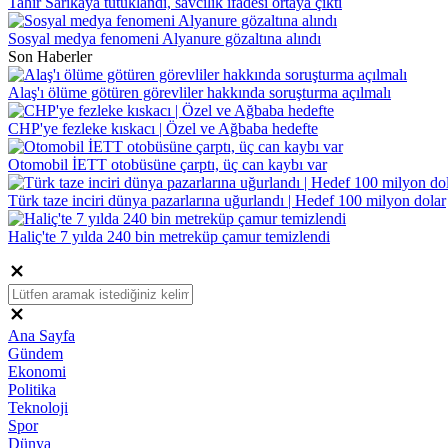
Tahir Sarıkaya tutuklandı, savcılık ifadesi ortaya çıktı
Sosyal medya fenomeni Alyanure gözaltına alındı
Son Haberler
Alaş'ı ölüme götüren görevliler hakkında soruşturma açılmalı
CHP'ye fezleke kıskacı | Özel ve Ağbaba hedefte
Otomobil İETT otobüsüne çarptı, üç can kaybı var
Türk taze inciri dünya pazarlarına uğurlandı | Hedef 100 milyon dolar
Haliç'te 7 yılda 240 bin metreküp çamur temizlendi
Ana Sayfa
Gündem
Ekonomi
Politika
Teknoloji
Spor
Dünya