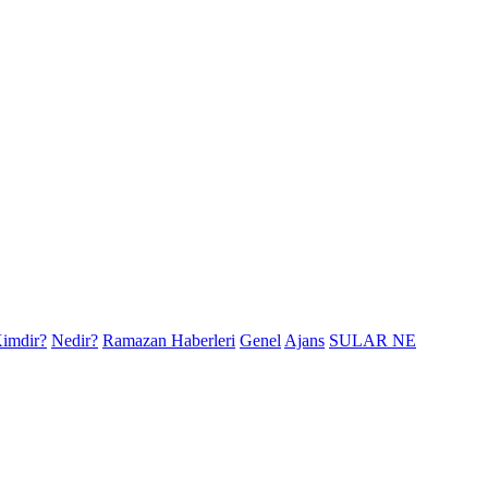
imdir?
Nedir?
Ramazan Haberleri
Genel
Ajans
SULAR NE