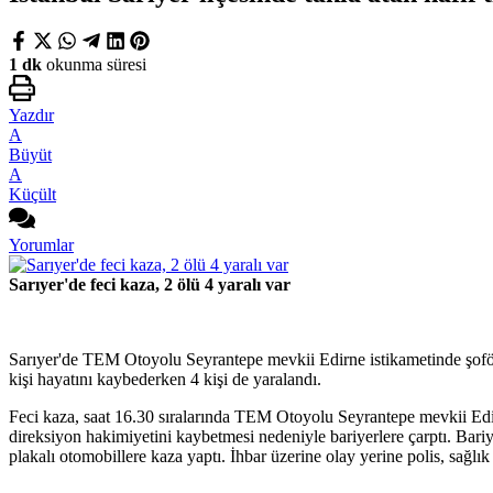
1 dk
okunma süresi
Yazdır
A
Büyüt
A
Küçült
Yorumlar
Sarıyer'de feci kaza, 2 ölü 4 yaralı var
Sarıyer'de TEM Otoyolu Seyrantepe mevkii Edirne istikametinde şoförünü
kişi hayatını kaybederken 4 kişi de yaralandı.
Feci kaza, saat 16.30 sıralarında TEM Otoyolu Seyrantepe mevkii Edir
direksiyon hakimiyetini kaybetmesi nedeniyle bariyerlere çarptı. Bar
plakalı otomobillere kaza yaptı. İhbar üzerine olay yerine polis, sağlık 