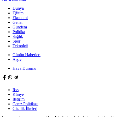
Dünya
Eğitim
Ekonomi
Genel
Gündem
Politika
Sağlık
Spor
Teknoloji
Günün Haberleri
Arşiv
Hava Durumu
Rss
Künye
İletişim
Çerez Politikası
Gizlilik İlkeleri