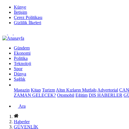
Künye
İletişim
Çerez Politikası
Gizlilik İlkeleri
Gündem
Ekonomi
Politika
Teknoloji
Spor
Dünya
Sağlık
Magazin
Kitap
Turizm
Altın Kızların Mutfağı
Advertorial
CAN
ZAMAN GELECEK?
Otomobil
Eğitim
DIŞ HABERLER
G
Ara
Haberler
GÜVENLİK