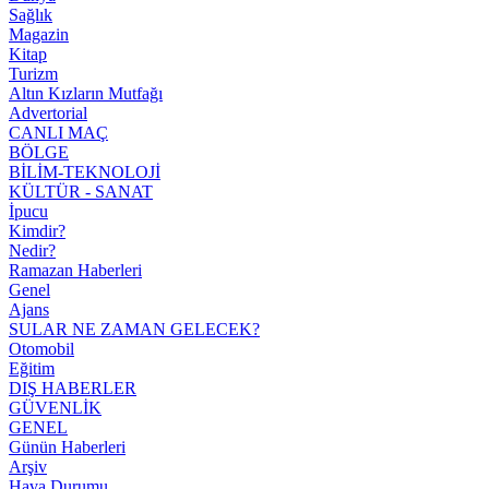
Sağlık
Magazin
Kitap
Turizm
Altın Kızların Mutfağı
Advertorial
CANLI MAÇ
BÖLGE
BİLİM-TEKNOLOJİ
KÜLTÜR - SANAT
İpucu
Kimdir?
Nedir?
Ramazan Haberleri
Genel
Ajans
SULAR NE ZAMAN GELECEK?
Otomobil
Eğitim
DIŞ HABERLER
GÜVENLİK
GENEL
Günün Haberleri
Arşiv
Hava Durumu