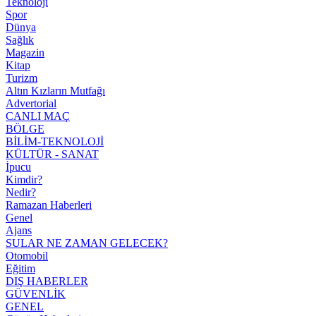
Teknoloji
Spor
Dünya
Sağlık
Magazin
Kitap
Turizm
Altın Kızların Mutfağı
Advertorial
CANLI MAÇ
BÖLGE
BİLİM-TEKNOLOJİ
KÜLTÜR - SANAT
İpucu
Kimdir?
Nedir?
Ramazan Haberleri
Genel
Ajans
SULAR NE ZAMAN GELECEK?
Otomobil
Eğitim
DIŞ HABERLER
GÜVENLİK
GENEL