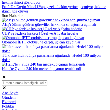
Prof. Dr. Ergün Yücel | Yapay zeka hekim yerine geçmiyor, hekime
ikinci göz oluyor
Son Haberler
Alaş'ı ölüme götüren görevliler hakkında soruşturma açılmalı
CHP'ye fezleke kıskacı | Özel ve Ağbaba hedefte
Otomobil İETT otobüsüne çarptı, üç can kaybı var
Türk taze inciri dünya pazarlarına uğurlandı | Hedef 100 milyon
dolar
Haliç'te 7 yılda 240 bin metreküp çamur temizlendi
Ana Sayfa
Gündem
Ekonomi
Politika