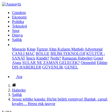
Gündem
Ekonomi
Politika
Teknoloji
Spor
Dünya
Sağlık
Magazin
Kitap
Turizm
Altın Kızların Mutfağı
Advertorial
CANLI MAÇ
BÖLGE
BİLİM-TEKNOLOJİ
KÜLTÜR -
SANAT
İpucu
Kimdir?
Nedir?
Ramazan Haberleri
Genel
Ajans
SULAR NE ZAMAN GELECEK?
Otomobil
Eğitim
DIŞ HABERLER
GÜVENLİK
GENEL
Ara
Haberler
Sağlık
Sessiz tehlike kapıda: Hiçbir belirti vermiyor! Bardak, çarşaf,
kıyafet… Hepsi risk taşıyor