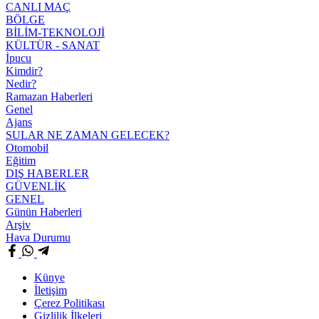
CANLI MAÇ
BÖLGE
BİLİM-TEKNOLOJİ
KÜLTÜR - SANAT
İpucu
Kimdir?
Nedir?
Ramazan Haberleri
Genel
Ajans
SULAR NE ZAMAN GELECEK?
Otomobil
Eğitim
DIŞ HABERLER
GÜVENLİK
GENEL
Günün Haberleri
Arşiv
Hava Durumu
Künye
İletişim
Çerez Politikası
Gizlilik İlkeleri