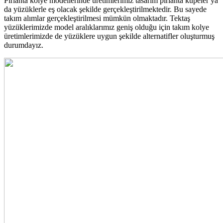
Pırlanta kolye modellerinde üretimlerimiz
tasarı
m p
ırlanta kü
peler
ya
da yüzüklerle eş olacak şekilde gerçekleştirilmektedir. Bu sayede
takım alımlar gerçekleştirilmesi mümkün olmaktadır. Tektaş
yüzüklerimizde model aralıklarımız geniş olduğu için takım kolye
üretimlerimizde de yüzüklere uygun şekilde alternatifler oluşturmuş
durumdayız.