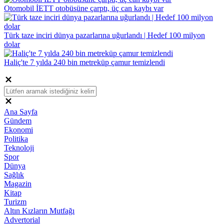
Otomobil İETT otobüsüne çarptı, üç can kaybı var
Türk taze inciri dünya pazarlarına uğurlandı | Hedef 100 milyon
dolar
Haliç'te 7 yılda 240 bin metreküp çamur temizlendi
Ana Sayfa
Gündem
Ekonomi
Politika
Teknoloji
Spor
Dünya
Sağlık
Magazin
Kitap
Turizm
Altın Kızların Mutfağı
Advertorial