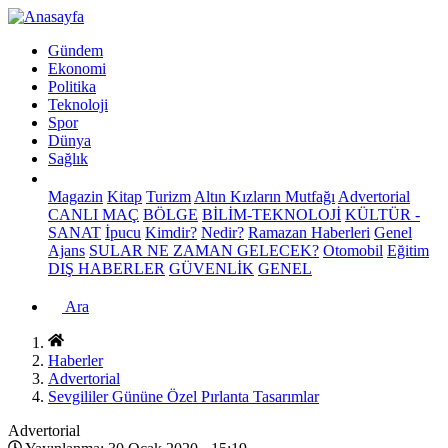
Gündem
Ekonomi
Politika
Teknoloji
Spor
Dünya
Sağlık
Magazin
Kitap
Turizm
Altın Kızların Mutfağı
Advertorial
CANLI MAÇ
BÖLGE
BİLİM-TEKNOLOJİ
KÜLTÜR -
SANAT
İpucu
Kimdir?
Nedir?
Ramazan Haberleri
Genel
Ajans
SULAR NE ZAMAN GELECEK?
Otomobil
Eğitim
DIŞ HABERLER
GÜVENLİK
GENEL
Ara
Haberler
Advertorial
Sevgililer Gününe Özel Pırlanta Tasarımlar
Advertorial